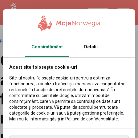
RO
Română
|
Redakcja
|
09.04.2026 00:00
Consimțământ
Detalii
Ce „vânează”
Acest site folosește cookie-uri
autoritatea
Site-ul nostru folosește cookie-uri pentru a optimiza
funcționarea, a analiza traficul și a personaliza conținutul și
reclamele în funcție de preferințele dumneavoastră. În
fiscală
conformitate cu cerințele Google, utilizăm modul de
consimțământ, care vă permite să controlați ce date sunt
colectate și procesate. Vă puteți da acordul pentru toate
norvegiană? Cele
categoriile de cookie-uri sau vă puteți gestiona preferințele.
Mai multe informații găsiți în
Politica de confidențialitate.
mai frecvente