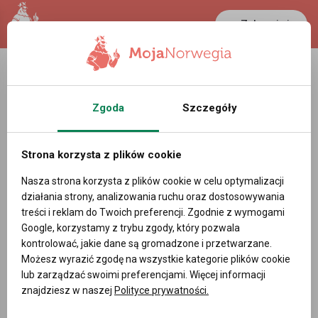
Zaloguj się
LANCASTER
1 NOK
22 °C
0.39 PLN
Zgoda
Szczegóły
Monter gipsu (Gipsmontør) - Oferty
pracy w Vestfold og Telemark
Norwegia
Strona korzysta z plików cookie
Nasza strona korzysta z plików cookie w celu optymalizacji
Powiadom mnie o nowych ofertach pracy
działania strony, analizowania ruchu oraz dostosowywania
treści i reklam do Twoich preferencji. Zgodnie z wymogami
Google, korzystamy z trybu zgody, który pozwala
kontrolować, jakie dane są gromadzone i przetwarzane.
Możesz wyrazić zgodę na wszystkie kategorie plików cookie
DODAJ OFERTĘ PRACY
lub zarządzać swoimi preferencjami. Więcej informacji
znajdziesz w naszej
Polityce prywatności.
Filtry