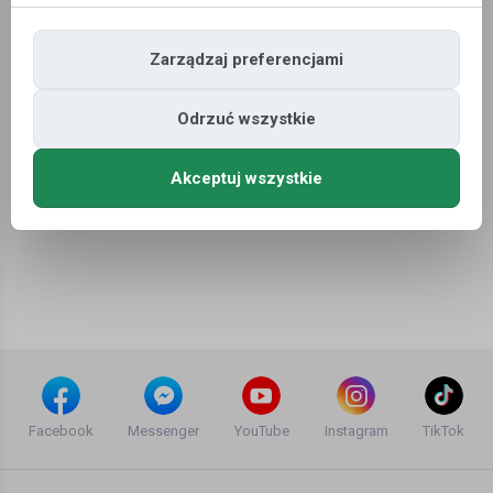
Sortowanie domyślne
Zarządzaj preferencjami
Oferty pracy
»
Budownictwo
»
Monter gipsu
Odrzuć wszystkie
Niestety nie znaleziono ofert pracy dla wyszukiwania ...
Akceptuj wszystkie
Facebook
Messenger
YouTube
Instagram
TikTok