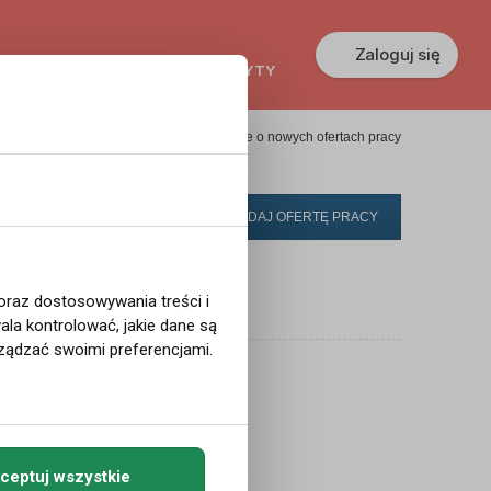
Zaloguj się
KREDYTY
GŁOSZENIA
PRACA
Powiadom mnie o nowych ofertach pracy
DODAJ OFERTĘ PRACY
 oraz dostosowywania treści i
la kontrolować, jakie dane są
ządzać swoimi preferencjami.
y dla wyszukiwania ...
ceptuj wszystkie