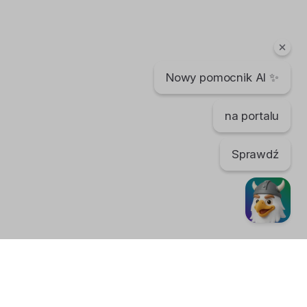
Nowy pomocnik AI ✨
na portalu
Sprawdź
TikTok