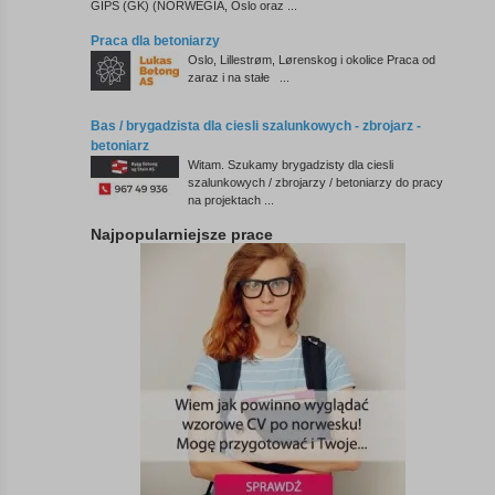
GIPS (GK) (NORWEGIA, Oslo oraz ...
Praca dla betoniarzy
Oslo, Lillestrøm, Lørenskog i okolice Praca od
zaraz i na stałe ...
Bas / brygadzista dla ciesli szalunkowych - zbrojarz -
betoniarz
Witam. Szukamy brygadzisty dla ciesli
szalunkowych / zbrojarzy / betoniarzy do pracy
na projektach ...
Najpopularniejsze prace