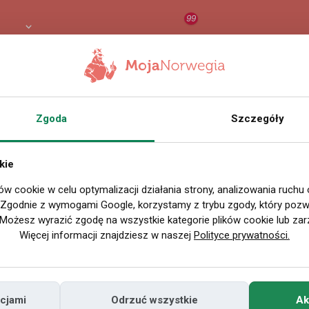
99
 PLN
RAPORT
ORZEŁ AI
O
racy w Vestfold og Telemark Norwegia
Zgoda
Szczegóły
Sortowanie domyślne
kie
erty pracy
»
Budownictwo
»
Hydraulik
ów cookie w celu optymalizacji działania strony, analizowania ruchu
. Zgodnie z wymogami Google, korzystamy z trybu zgody, który pozwa
Możesz wyrazić zgodę na wszystkie kategorie plików cookie lub zar
Niestety nie znaleziono ofert prac
Więcej informacji znajdziesz w naszej
Polityce prywatności.
cjami
Odrzuć wszystkie
Ak