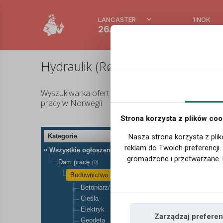
LANCASTER
1 NOK
26.8 °C
0.3875
Hydraulik (Rørlegger) - Oferty p
Wyszukiwarka ofert
pracy w Norwegii
Strona korzysta z plików coo
Of
Kategorie
Nasza strona korzysta z plik
reklam do Twoich preferencji
«
Wszystkie ogłoszenia
gromadzone i przetwarzane. 
Dam pracę
(0)
Budownictwo
(0)
Betoniarz/Zbrojarz
Cieśla
Elektryk
Zarządzaj preferen
Geodeta