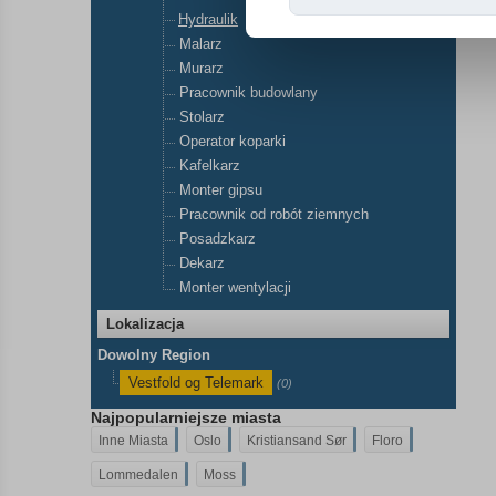
Hydraulik
Malarz
Murarz
Pracownik budowlany
Stolarz
Operator koparki
Kafelkarz
Monter gipsu
Pracownik od robót ziemnych
Posadzkarz
Dekarz
Monter wentylacji
Lokalizacja
Dowolny Region
Vestfold og Telemark
(0)
Najpopularniejsze miasta
Inne Miasta
Oslo
Kristiansand Sør
Floro
Lommedalen
Moss