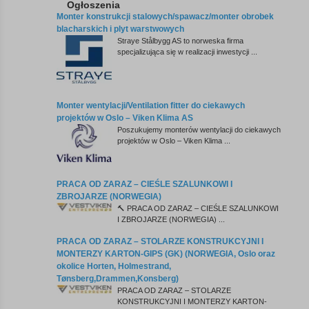
Ogłoszenia
Monter konstrukcji stalowych/spawacz/monter obrobek
blacharskich i plyt warstwowych
Straye Stålbygg AS to norweska firma
specjalizująca się w realizacji inwestycji ...
Monter wentylacji/Ventilation fitter do ciekawych
projektów w Oslo – Viken Klima AS
Poszukujemy monterów wentylacji do ciekawych
projektów w Oslo – Viken Klima ...
PRACA OD ZARAZ – CIEŚLE SZALUNKOWI I
ZBROJARZE (NORWEGIA)
🔨 PRACA OD ZARAZ – CIEŚLE SZALUNKOWI
I ZBROJARZE (NORWEGIA) ...
PRACA OD ZARAZ – STOLARZE KONSTRUKCYJNI I
MONTERZY KARTON-GIPS (GK) (NORWEGIA, Oslo oraz
okolice Horten, Holmestrand,
Tønsberg,Drammen,Konsberg)
PRACA OD ZARAZ – STOLARZE
KONSTRUKCYJNI I MONTERZY KARTON-