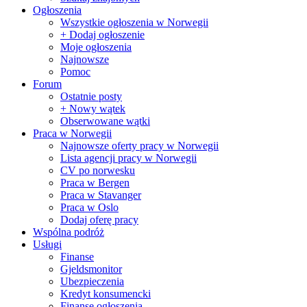
Ogłoszenia
Wszystkie ogłoszenia w Norwegii
+ Dodaj ogłoszenie
Moje ogłoszenia
Najnowsze
Pomoc
Forum
Ostatnie posty
+ Nowy wątek
Obserwowane wątki
Praca w Norwegii
Najnowsze oferty pracy w Norwegii
Lista agencji pracy w Norwegii
CV po norwesku
Praca w Bergen
Praca w Stavanger
Praca w Oslo
Dodaj oferę pracy
Wspólna podróż
Usługi
Finanse
Gjeldsmonitor
Ubezpieczenia
Kredyt konsumencki
Finanse ogłoszenia