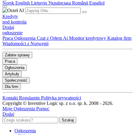
Norsk
English
Lietuvių
Українська
Română
Español
Kredyty
pod kontrolą
Dodaj
ogłoszenie
Praca
Ogłoszenia
Czat z Orłem Ai
Monitor kredytowy
Katalog firm
Wiadomości z Norwegii
Załatw sprawy
Praca
Ogłoszenia
Artykuły
Społeczność
Dla firm
Kontakt
Regulamin
Polityka prywatności
Copyright © Inventive Logic sp. z o.o. sp. k. 2008 - 2026.
Moje Ogłoszenia
Pomoc
Dodaj
Ogłoszenia