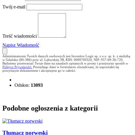
Twój e-mail
Treść wiadomości
Napisz Wiadomość
Administratorem Twoich danych osobowych jest Inventive Logic sp. z o.o. sp. k. z siedzibą
w Gdańsku (80-386) przy ul. Lęborskiej 3B, KRS: 0000709320, NIP: 957-09-36-720.
Będziemy przetwarzać Twoje dane na zasadach opisanych w prosty i przejrzysty sposób w
Polityce Prywatności.
Przesyłając dane w formularzu oświadczasz, że zapoznałeś się
powyższym dokumentem i akceptujesz go w całości.
Odsłon:
13093
Podobne ogłoszenia z kategorii
Tłumacz norweski