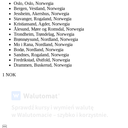
Oslo,
Oslo, Norwegia
Bergen,
Vestland, Norwegia
Jessheim,
Akershus, Norwegia
Stavanger,
Rogaland, Norwegia
Kristiansand,
Agder, Norwegia
Ålesund,
Møre og Romsdal, Norwegia
Trondheim,
Trøndelag, Norwegia
Brønnøysund,
Nordland, Norwegia
Mo i Rana,
Nordland, Norwegia
Bodø,
Nordland, Norwegia
Sandnes,
Rogaland, Norwegia
Fredrikstad,
Østfold, Norwegia
Drammen,
Buskerud, Norwegia
1 NOK