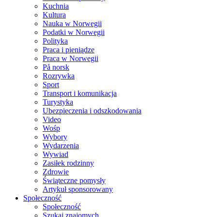
Kuchnia
Kultura
Nauka w Norwegii
Podatki w Norwegii
Polityka
Praca i pieniądze
Praca w Norwegii
På norsk
Rozrywka
Sport
Transport i komunikacja
Turystyka
Ubezpieczenia i odszkodowania
Video
Wośp
Wybory
Wydarzenia
Wywiad
Zasiłek rodzinny
Zdrowie
Świąteczne pomysły
Artykuł sponsorowany
Społeczność
Społeczność
Szukaj znajomych