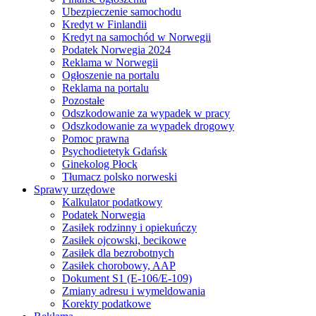
Ubezpieczenie samochodu
Kredyt w Finlandii
Kredyt na samochód w Norwegii
Podatek Norwegia 2024
Reklama w Norwegii
Ogłoszenie na portalu
Reklama na portalu
Pozostałe
Odszkodowanie za wypadek w pracy
Odszkodowanie za wypadek drogowy
Pomoc prawna
Psychodietetyk Gdańsk
Ginekolog Płock
Tłumacz polsko norweski
Sprawy urzędowe
Kalkulator podatkowy
Podatek Norwegia
Zasiłek rodzinny i opiekuńczy
Zasiłek ojcowski, becikowe
Zasiłek dla bezrobotnych
Zasiłek chorobowy, AAP
Dokument S1 (E-106/E-109)
Zmiany adresu i wymeldowania
Korekty podatkowe