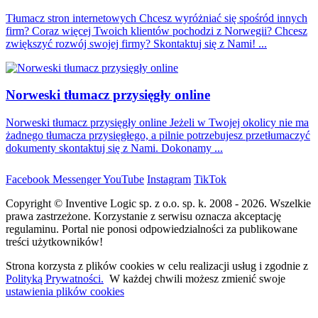
Tłumacz stron internetowych Chcesz wyróżniać się spośród innych
firm? Coraz więcej Twoich klientów pochodzi z Norwegii? Chcesz
zwiększyć rozwój swojej firmy? Skontaktuj się z Nami! ...
Norweski tłumacz przysięgły online
Norweski tłumacz przysięgły online Jeżeli w Twojej okolicy nie ma
żadnego tłumacza przysięgłego, a pilnie potrzebujesz przetłumaczyć
dokumenty skontaktuj się z Nami. Dokonamy ...
Facebook
Messenger
YouTube
Instagram
TikTok
Copyright © Inventive Logic sp. z o.o. sp. k. 2008 - 2026. Wszelkie
prawa zastrzeżone. Korzystanie z serwisu oznacza akceptację
regulaminu. Portal nie ponosi odpowiedzialności za publikowane
treści użytkowników!
Strona korzysta z plików cookies w celu realizacji usług i zgodnie z
Polityką Prywatności.
W każdej chwili możesz zmienić swoje
ustawienia plików cookies