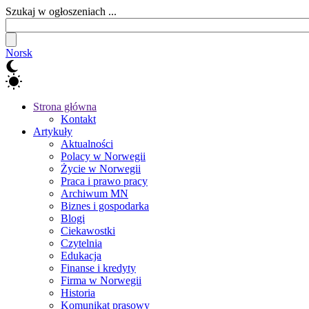
Szukaj w ogłoszeniach ...
Norsk
Strona główna
Kontakt
Artykuły
Aktualności
Polacy w Norwegii
Życie w Norwegii
Praca i prawo pracy
Archiwum MN
Biznes i gospodarka
Blogi
Ciekawostki
Czytelnia
Edukacja
Finanse i kredyty
Firma w Norwegii
Historia
Komunikat prasowy