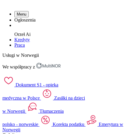
Menu
Ogłoszenia
Orzeł
Ai
Kredyty
Praca
Usługi w Norwegii
We współpracy z
Dokument S1 - opieka
medyczna w Polsce
Zasiłki na dzieci
w Norwegii
Tłumaczenia
polsko - norweskie
Korekta podatku
Emerytura w
Norwegii