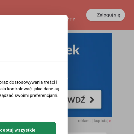
Zaloguj się
KREDYTY
GŁOSZENIA
PRACA
 oraz dostosowywania treści i
la kontrolować, jakie dane są
ządzać swoimi preferencjami.
reklama | kup tutaj
»
ceptuj wszystkie