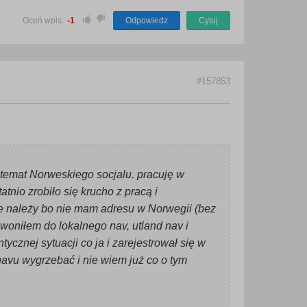
Oceń wpis:
-1
Odpowiedz
Cytuj
#157853
temat Norweskiego socjalu. pracuję w
tnio zrobiło się krucho z pracą i
nie należy bo nie mam adresu w Norwegii (bez
zwoniłem do lokalnego nav, utland nav i
ntycznej sytuacji co ja i zarejestrował się w
 navu wygrzebać i nie wiem już co o tym