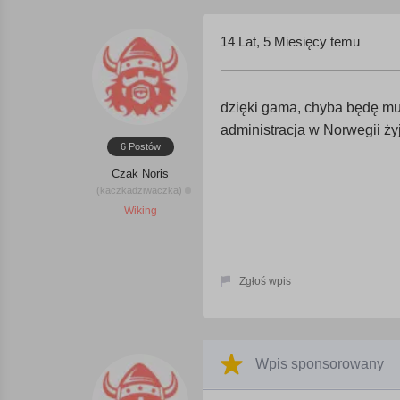
14 Lat, 5 Miesięcy temu
dzięki gama, chyba będę mus
administracja w Norwegii ż
6 Postów
Czak Noris
(kaczkadziwaczka)
Wiking
Zgłoś wpis
Wpis sponsorowany