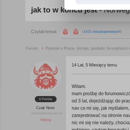
jak to w końcu jest
- Norweg
Czytali temat:
(
1421 niezalogowanych
)
›
Forum
Pytania o Prace, biznes, podatki, formalności 
14 Lat, 5 Miesięcy temu
Witam.
mam prośbę do forumowiczów
6 Postów
od 3 lat, dojeżdżając do pr
Czak Noris
nav co mi się, jak myślałem,
(kaczkadziwaczka)
zarejestrować na stronie nav
Wiking
nic mi się nie należy, chocia
rodzinne. czytam broszurki 