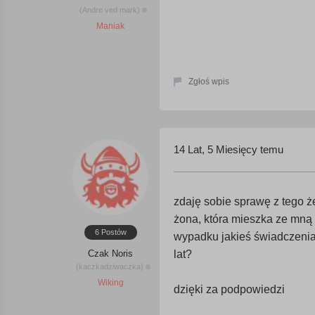
(Andre ved mark)
Maniak
Zgłoś wpis
14 Lat, 5 Miesięcy temu
zdaję sobie sprawę z tego ż
żona, która mieszka ze mną 
6 Postów
wypadku jakieś świadczenia 
Czak Noris
lat?
(kaczkadziwaczka)
Wiking
dzięki za podpowiedzi