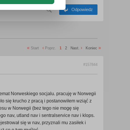
Odpowiedz
«
‹
›
»
Start
Poprz.
1
2
Nast.
Koniec
#157844
emat Norweskiego socjalu. pracuję w Norwegii
ło się krucho z pracą i postanowiłem wziąć z
dresu w Norwegii (bez tego nie mogę się
o nav, utland nav i sentralservice nav i klops.
ejestrował się w nav, przyznali mu zasiłek i
uż co o tym myśleć.