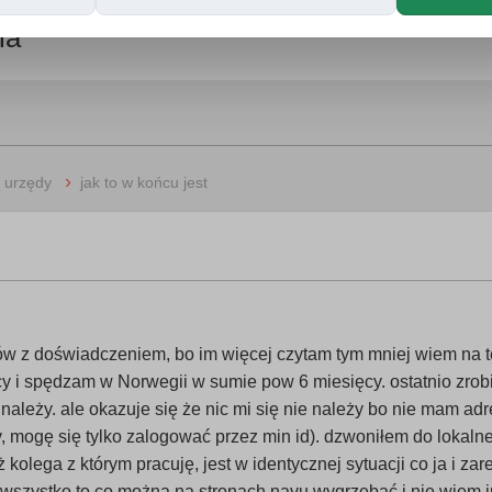
ia
›
i urzędy
jak to w końcu jest
 z doświadczeniem, bo im więcej czytam tym mniej wiem na t
acy i spędzam w Norwegii w sumie pow 6 miesięcy. ostatnio zrobi
 należy. ale okazuje się że nic mi się nie należy bo nie mam a
, mogę się tylko zalogować przez min id). dzwoniłem do lokalneg
ż kolega z którym pracuję, jest w identycznej sytuacji co ja i zar
i wszystko to co można na stronach navu wygrzebać i nie wiem j