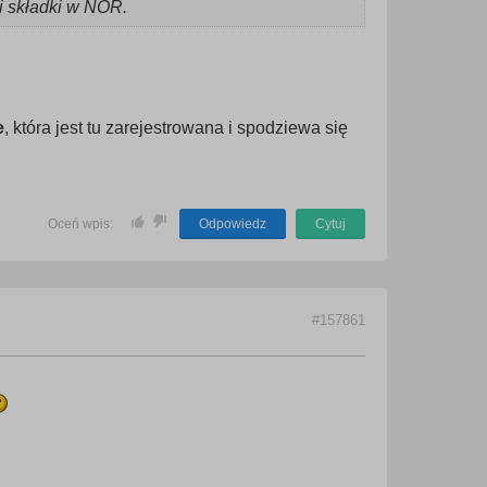
 i składki w NOR.
e
, która jest tu zarejestrowana i spodziewa się
Oceń wpis:
Odpowiedz
Cytuj
#157861