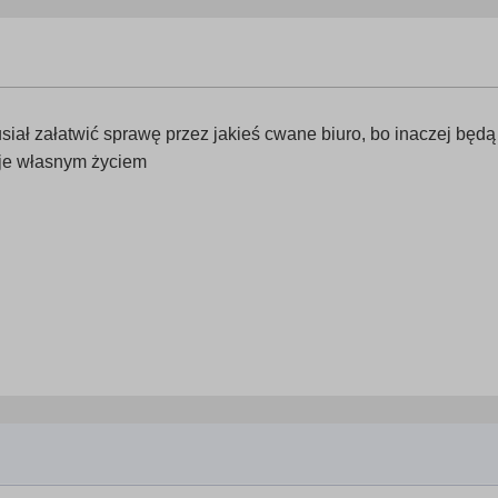
iał załatwić sprawę przez jakieś cwane biuro, bo inaczej będ
yje własnym życiem