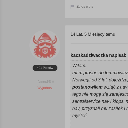
Zgłoś wpis
14 Lat, 5 Miesięcy temu
kaczkadziwaczka napisał:
Witam.
401 Postów
mam prośbę do forumowiczó
Norwegii od 3 lat, dojeżdża
(gama28)
postanowiłem
wziąć z nav 
Wyjadacz
tego nie mogę się zarejestr
sentralservice nav i klops. 
nav, przyznali mu zasiłek i
myśleć.