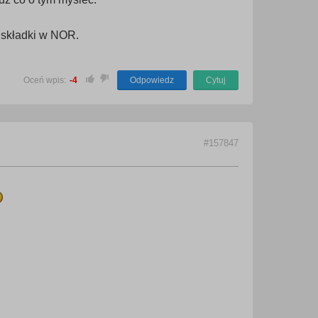
i składki w NOR.
Oceń wpis:
-4
Odpowiedz
Cytuj
#157847