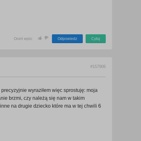
Oceń wpis:
Odpowiedz
Cytuj
#157906
 precyzyjnie wyraziłem więc sprostuję: moja
nie brzmi, czy należą się nam w takim
nne na drugie dziecko które ma w tej chwili 6