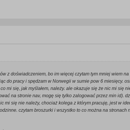
w z doświadczeniem, bo im więcej czytam tym mniej wiem na 
jąc do pracy i spędzam w Norwegii w sumie pow 6 miesięcy. osta
co mi się, jak myślałem, należy. ale okazuje się że nic mi się 
ować na stronie nav, mogę się tylko zalogować przez min id). d
nic mi się nie należy, chociaż kolega z którym pracuję, jest w ide
 rodzinne. czytam broszurki i wszystko to co można na stronach