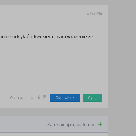
#157964
ą mnie odsyłać z kwitkiem. mam wrażenie że
Oceń wpis:
-1
Odpowiedz
Cytuj
Zareklamuj się na forum