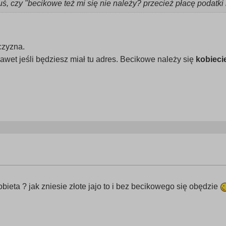
uś, czy "becikowe też mi się nie należy? przecież płacę podatki
czyzna.
nawet jeśli będziesz miał tu adres. Becikowe należy się
kobieci
bieta ? jak zniesie złote jajo to i bez becikowego się obędzie