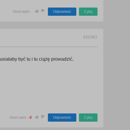
Oceń wpis:
Odpowiedz
Cytuj
#157957
siałaby być tu i tu ciążę prowadzić,
Oceń wpis:
-3
Odpowiedz
Cytuj