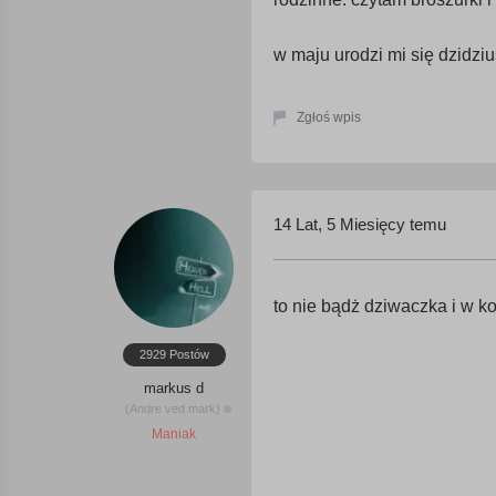
w maju urodzi mi się dzidziu
Zgłoś wpis
14 Lat, 5 Miesięcy temu
to nie bądż dziwaczka i w k
2929 Postów
markus d
(Andre ved mark)
Maniak