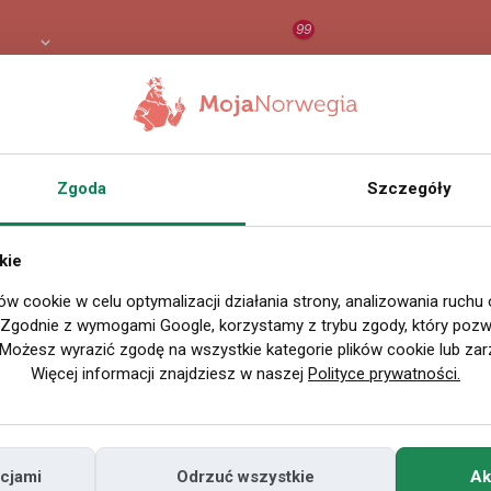
99
PLN
RAPORT
ORZEŁ AI
O
Zgoda
Szczegóły
kie
ów cookie w celu optymalizacji działania strony, analizowania ruchu
. Zgodnie z wymogami Google, korzystamy z trybu zgody, który pozwa
Możesz wyrazić zgodę na wszystkie kategorie plików cookie lub zar
Więcej informacji znajdziesz w naszej
Polityce prywatności.
cjami
Odrzuć wszystkie
Ak