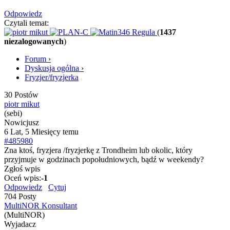
Odpowiedz
Czytali temat:
(
1437
niezalogowanych
)
Forum
›
Dyskusja ogólna
›
Fryzjer/fryzjerka
30 Postów
piotr mikut
(sebi)
Nowicjusz
6 Lat, 5 Miesięcy temu
#485980
Zna ktoś, fryzjera /fryzjerkę z Trondheim lub okolic, który
przyjmuje w godzinach popołudniowych, bądź w weekendy?
Zgłoś wpis
Oceń wpis:
-1
Odpowiedz
Cytuj
704 Posty
MultiNOR Konsultant
(MultiNOR)
Wyjadacz