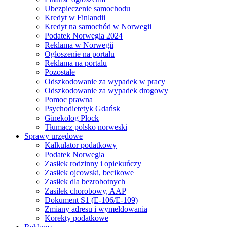
Ubezpieczenie samochodu
Kredyt w Finlandii
Kredyt na samochód w Norwegii
Podatek Norwegia 2024
Reklama w Norwegii
Ogłoszenie na portalu
Reklama na portalu
Pozostałe
Odszkodowanie za wypadek w pracy
Odszkodowanie za wypadek drogowy
Pomoc prawna
Psychodietetyk Gdańsk
Ginekolog Płock
Tłumacz polsko norweski
Sprawy urzędowe
Kalkulator podatkowy
Podatek Norwegia
Zasiłek rodzinny i opiekuńczy
Zasiłek ojcowski, becikowe
Zasiłek dla bezrobotnych
Zasiłek chorobowy, AAP
Dokument S1 (E-106/E-109)
Zmiany adresu i wymeldowania
Korekty podatkowe