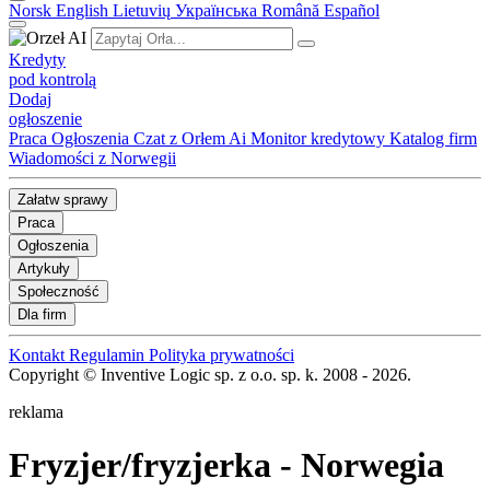
Norsk
English
Lietuvių
Українська
Română
Español
Kredyty
pod kontrolą
Dodaj
ogłoszenie
Praca
Ogłoszenia
Czat z Orłem Ai
Monitor kredytowy
Katalog firm
Wiadomości z Norwegii
Załatw sprawy
Praca
Ogłoszenia
Artykuły
Społeczność
Dla firm
Kontakt
Regulamin
Polityka prywatności
Copyright © Inventive Logic sp. z o.o. sp. k. 2008 - 2026.
reklama
Fryzjer/fryzjerka
- Norwegia