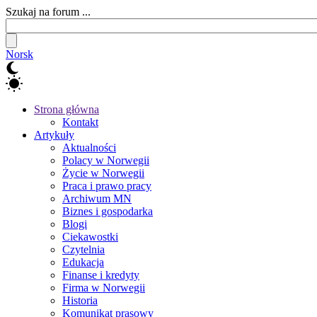
Szukaj na forum ...
Norsk
Strona główna
Kontakt
Artykuły
Aktualności
Polacy w Norwegii
Życie w Norwegii
Praca i prawo pracy
Archiwum MN
Biznes i gospodarka
Blogi
Ciekawostki
Czytelnia
Edukacja
Finanse i kredyty
Firma w Norwegii
Historia
Komunikat prasowy