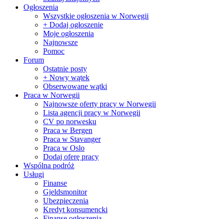
Ogłoszenia
Wszystkie ogłoszenia w Norwegii
+ Dodaj ogłoszenie
Moje ogłoszenia
Najnowsze
Pomoc
Forum
Ostatnie posty
+ Nowy wątek
Obserwowane wątki
Praca w Norwegii
Najnowsze oferty pracy w Norwegii
Lista agencji pracy w Norwegii
CV po norwesku
Praca w Bergen
Praca w Stavanger
Praca w Oslo
Dodaj oferę pracy
Wspólna podróż
Usługi
Finanse
Gjeldsmonitor
Ubezpieczenia
Kredyt konsumencki
Finanse ogłoszenia