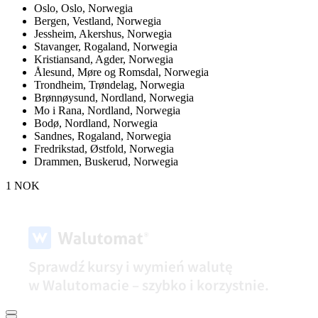
Oslo,
Oslo, Norwegia
Bergen,
Vestland, Norwegia
Jessheim,
Akershus, Norwegia
Stavanger,
Rogaland, Norwegia
Kristiansand,
Agder, Norwegia
Ålesund,
Møre og Romsdal, Norwegia
Trondheim,
Trøndelag, Norwegia
Brønnøysund,
Nordland, Norwegia
Mo i Rana,
Nordland, Norwegia
Bodø,
Nordland, Norwegia
Sandnes,
Rogaland, Norwegia
Fredrikstad,
Østfold, Norwegia
Drammen,
Buskerud, Norwegia
1 NOK