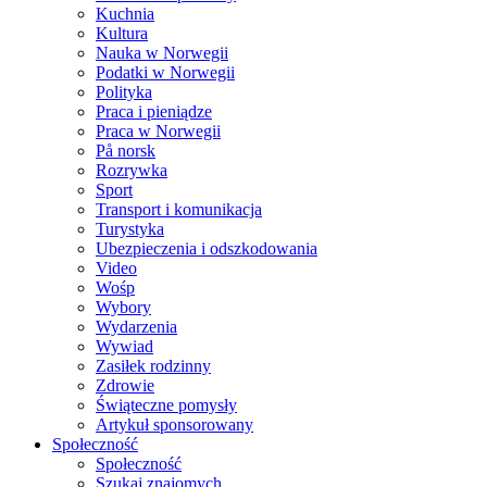
Kuchnia
Kultura
Nauka w Norwegii
Podatki w Norwegii
Polityka
Praca i pieniądze
Praca w Norwegii
På norsk
Rozrywka
Sport
Transport i komunikacja
Turystyka
Ubezpieczenia i odszkodowania
Video
Wośp
Wybory
Wydarzenia
Wywiad
Zasiłek rodzinny
Zdrowie
Świąteczne pomysły
Artykuł sponsorowany
Społeczność
Społeczność
Szukaj znajomych