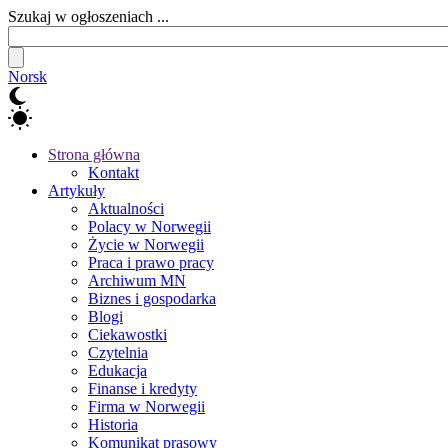
Szukaj w ogłoszeniach ...
Norsk
Strona główna
Kontakt
Artykuły
Aktualności
Polacy w Norwegii
Życie w Norwegii
Praca i prawo pracy
Archiwum MN
Biznes i gospodarka
Blogi
Ciekawostki
Czytelnia
Edukacja
Finanse i kredyty
Firma w Norwegii
Historia
Komunikat prasowy