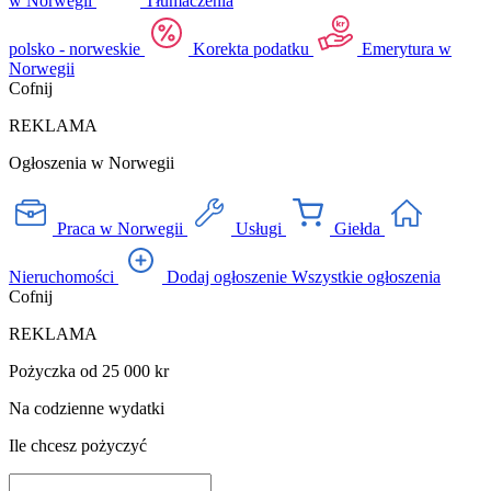
w Norwegii
Tłumaczenia
polsko - norweskie
Korekta podatku
Emerytura w
Norwegii
Cofnij
REKLAMA
Ogłoszenia w Norwegii
Praca w Norwegii
Usługi
Giełda
Nieruchomości
Dodaj ogłoszenie
Wszystkie ogłoszenia
Cofnij
REKLAMA
Pożyczka od 25 000 kr
Na codzienne wydatki
Ile chcesz pożyczyć