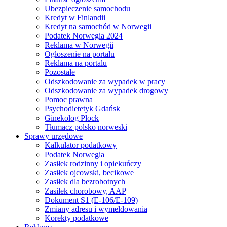
Ubezpieczenie samochodu
Kredyt w Finlandii
Kredyt na samochód w Norwegii
Podatek Norwegia 2024
Reklama w Norwegii
Ogłoszenie na portalu
Reklama na portalu
Pozostałe
Odszkodowanie za wypadek w pracy
Odszkodowanie za wypadek drogowy
Pomoc prawna
Psychodietetyk Gdańsk
Ginekolog Płock
Tłumacz polsko norweski
Sprawy urzędowe
Kalkulator podatkowy
Podatek Norwegia
Zasiłek rodzinny i opiekuńczy
Zasiłek ojcowski, becikowe
Zasiłek dla bezrobotnych
Zasiłek chorobowy, AAP
Dokument S1 (E-106/E-109)
Zmiany adresu i wymeldowania
Korekty podatkowe