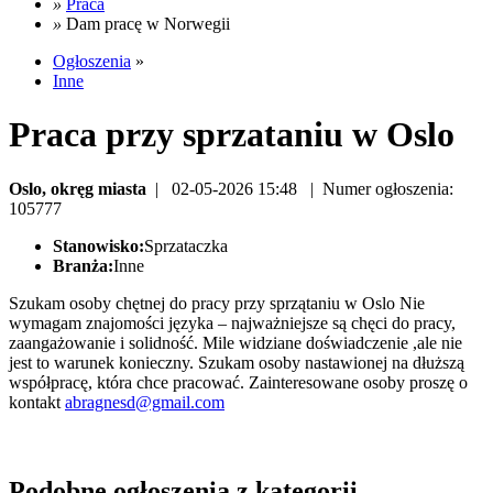
»
Praca
»
Dam pracę w Norwegii
Ogłoszenia
»
Inne
Praca przy sprzataniu w Oslo
Oslo, okręg miasta
| 02-05-2026 15:48 | Numer ogłoszenia:
105777
Stanowisko:
Sprzataczka
Branża:
Inne
Szukam osoby chętnej do pracy przy sprzątaniu w Oslo Nie
wymagam znajomości języka – najważniejsze są chęci do pracy,
zaangażowanie i solidność. Mile widziane doświadczenie ,ale nie
jest to warunek konieczny. Szukam osoby nastawionej na dłuższą
współpracę, która chce pracować. Zainteresowane osoby proszę o
kontakt
abragnesd@gmail.com
Podobne ogłoszenia z kategorii