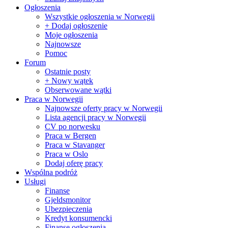
Ogłoszenia
Wszystkie ogłoszenia w Norwegii
+ Dodaj ogłoszenie
Moje ogłoszenia
Najnowsze
Pomoc
Forum
Ostatnie posty
+ Nowy wątek
Obserwowane wątki
Praca w Norwegii
Najnowsze oferty pracy w Norwegii
Lista agencji pracy w Norwegii
CV po norwesku
Praca w Bergen
Praca w Stavanger
Praca w Oslo
Dodaj oferę pracy
Wspólna podróż
Usługi
Finanse
Gjeldsmonitor
Ubezpieczenia
Kredyt konsumencki
Finanse ogłoszenia