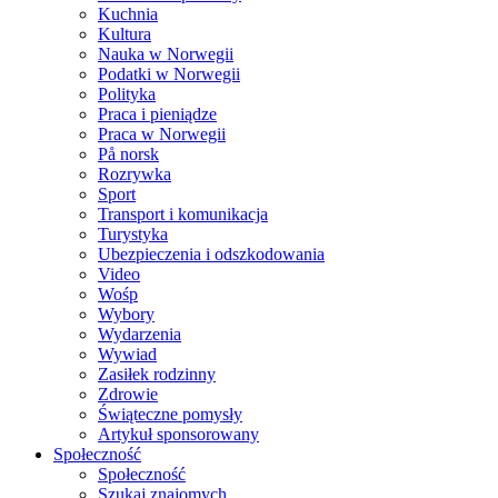
Kuchnia
Kultura
Nauka w Norwegii
Podatki w Norwegii
Polityka
Praca i pieniądze
Praca w Norwegii
På norsk
Rozrywka
Sport
Transport i komunikacja
Turystyka
Ubezpieczenia i odszkodowania
Video
Wośp
Wybory
Wydarzenia
Wywiad
Zasiłek rodzinny
Zdrowie
Świąteczne pomysły
Artykuł sponsorowany
Społeczność
Społeczność
Szukaj znajomych