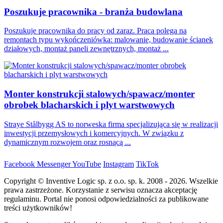
Poszukuje pracownika - branża budowlana
Poszukuje pracownika do pracy od zaraz. Praca polega na
remontach typu wykończeniówka: malowanie, budowanie ścianek
działowych, montaż paneli zewnętrznych, montaż ...
Monter konstrukcji stalowych/spawacz/monter
obrobek blacharskich i plyt warstwowych
Straye Stålbygg AS to norweska firma specjalizująca się w realizacji
inwestycji przemysłowych i komercyjnych. W związku z
dynamicznym rozwojem oraz rosnącą ...
Facebook
Messenger
YouTube
Instagram
TikTok
Copyright © Inventive Logic sp. z o.o. sp. k. 2008 - 2026. Wszelkie
prawa zastrzeżone. Korzystanie z serwisu oznacza akceptację
regulaminu. Portal nie ponosi odpowiedzialności za publikowane
treści użytkowników!