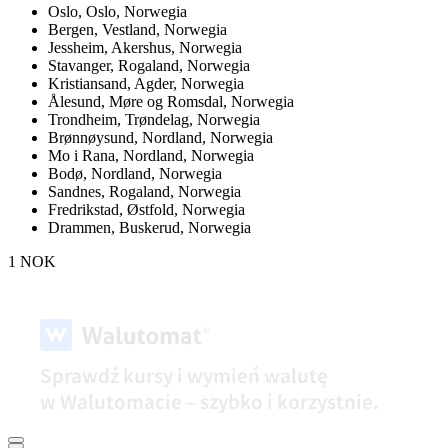
Oslo,
Oslo, Norwegia
Bergen,
Vestland, Norwegia
Jessheim,
Akershus, Norwegia
Stavanger,
Rogaland, Norwegia
Kristiansand,
Agder, Norwegia
Ålesund,
Møre og Romsdal, Norwegia
Trondheim,
Trøndelag, Norwegia
Brønnøysund,
Nordland, Norwegia
Mo i Rana,
Nordland, Norwegia
Bodø,
Nordland, Norwegia
Sandnes,
Rogaland, Norwegia
Fredrikstad,
Østfold, Norwegia
Drammen,
Buskerud, Norwegia
1 NOK