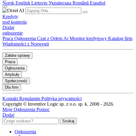
Norsk
English
Lietuvių
Українська
Română
Español
Kredyty
pod kontrolą
Dodaj
ogłoszenie
Praca
Ogłoszenia
Czat z Orłem Ai
Monitor kredytowy
Katalog firm
Wiadomości z Norwegii
Załatw sprawy
Praca
Ogłoszenia
Artykuły
Społeczność
Dla firm
Kontakt
Regulamin
Polityka prywatności
Copyright © Inventive Logic sp. z o.o. sp. k. 2008 - 2026.
Moje Ogłoszenia
Pomoc
Dodaj
Ogłoszenia