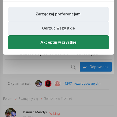
Zarządzaj preferencjami
Odrzuć wszystkie
Akceptuj wszystkie
reklama | kup tutaj
»
Samotny w Tromsø
- Norwegia
Odpowiedz
Czytali temat:
(
1297 niezalogowanych
)
›
›
Samotny w Tromsø
Forum
Poznajmy się
Damian Mendyk
Wiking