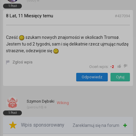
(GoD)
1 Post
8 Lat, 11 Miesięcy temu
#437094
Cześć
szukam nowych znajomości w okolicach Tromsø.
Jestem tu od 2 tygodni, sam i się delikatnie rzecz ujmując nudzę
strasznie, odezwijcie się
Zgłoś wpis
Oceń wpis:
-2
Odpowiedz
Cytuj
Szymon Dębski
Wiking
(perciu10)
1 Post
Wpis sponsorowany
Zareklamuj się na forum