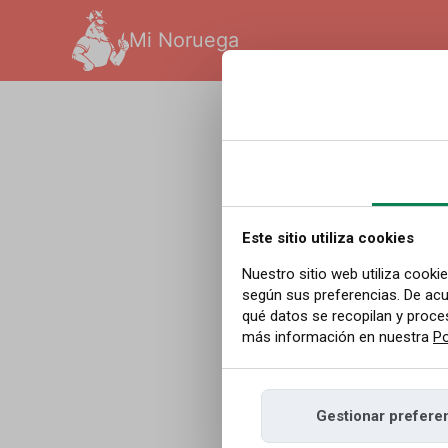
Mi Noruega
Español
|
Redakcja
|
09.0
Nunca 
Norueg
Este sitio utiliza cookies
Nuestro sitio web utiliza cooki
según sus preferencias. De acu
qué datos se recopilan y proce
Marzo de 2026 fue
más información en nuestra
Po
Noruega. El récor
Gestionar prefere
Compartir
Co