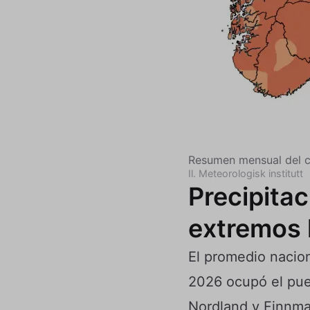
Resumen mensual del cl
Il. Meteorologisk institutt
Precipita
extremos 
El promedio nacion
2026 ocupó el pue
Nordland y Finnmar