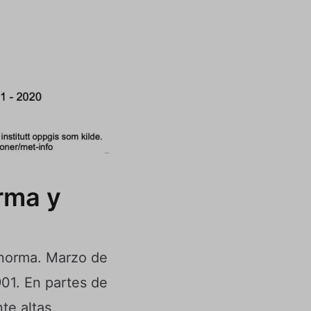
rma y
 norma. Marzo de
01. En partes de
te altas.