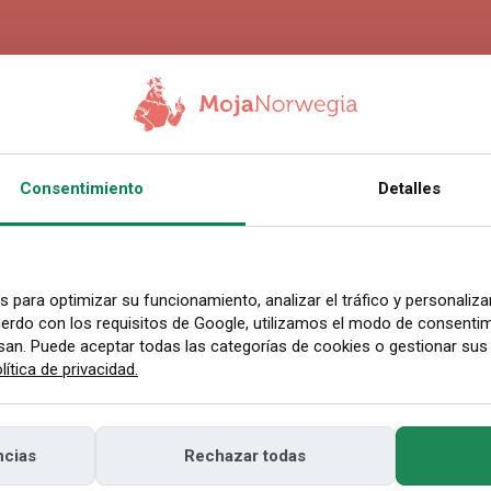
4.2026 09:02
Consentimiento
Detalles
antes hizo tanto c
a con un nuevo r
es para optimizar su funcionamiento, analizar el tráfico y personaliza
erdo con los requisitos de Google, utilizamos el modo de consentimi
san. Puede aceptar todas las categorías de cookies o gestionar sus
 el marzo más cálido en la historia de las 
lítica de privacidad.
d se superó por 0,6 °C.
ncias
Rechazar todas
piar enlace