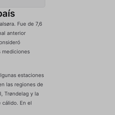
país
alsøra. Fue de 7,6
al anterior
consideró
as mediciones
Algunas estaciones
en las regiones de
, Trøndelag y la
cálido. En el