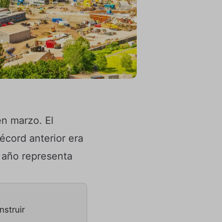
en marzo. El
écord anterior era
e año representa
struir