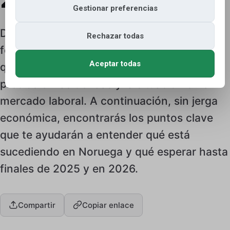
Gestionar preferencias
Después de regresar al trabajo tras las
Rechazar todas
festividades, muchos polacos se preguntan
Aceptar todas
qué sigue para la corona noruega, los
precios en las tiendas y la situación en el
mercado laboral. A continuación, sin jerga
económica, encontrarás los puntos clave
que te ayudarán a entender qué está
sucediendo en Noruega y qué esperar hasta
finales de 2025 y en 2026.
Compartir
Copiar enlace