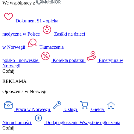
We współpracy z
Dokument S1 - opieka
medyczna w Polsce
Zasiłki na dzieci
w Norwegii
Tłumaczenia
polsko - norweskie
Korekta podatku
Emerytura w
Norwegii
Cofnij
REKLAMA
Ogłoszenia w Norwegii
Praca w Norwegii
Usługi
Giełda
Nieruchomości
Dodaj ogłoszenie
Wszystkie ogłoszenia
Cofnij