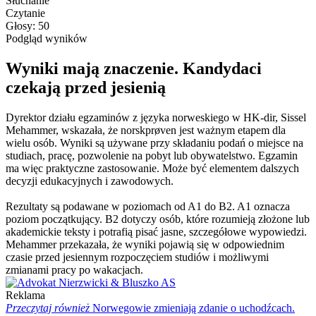
Słuchanie
Czytanie
Głosy: 50
Podgląd wyników
Wyniki mają znaczenie. Kandydaci
czekają przed jesienią
Dyrektor działu egzaminów z języka norweskiego w HK-dir, Sissel
Mehammer, wskazała, że norskprøven jest ważnym etapem dla
wielu osób. Wyniki są używane przy składaniu podań o miejsce na
studiach, pracę, pozwolenie na pobyt lub obywatelstwo. Egzamin
ma więc praktyczne zastosowanie. Może być elementem dalszych
decyzji edukacyjnych i zawodowych.
Rezultaty są podawane w poziomach od A1 do B2. A1 oznacza
poziom początkujący. B2 dotyczy osób, które rozumieją złożone lub
akademickie teksty i potrafią pisać jasne, szczegółowe wypowiedzi.
Mehammer przekazała, że wyniki pojawią się w odpowiednim
czasie przed jesiennym rozpoczęciem studiów i możliwymi
zmianami pracy po wakacjach.
Reklama
Przeczytaj również
Norwegowie zmieniają zdanie o uchodźcach.