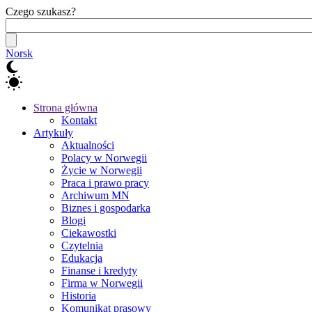
Czego szukasz?
Norsk
Strona główna
Kontakt
Artykuły
Aktualności
Polacy w Norwegii
Życie w Norwegii
Praca i prawo pracy
Archiwum MN
Biznes i gospodarka
Blogi
Ciekawostki
Czytelnia
Edukacja
Finanse i kredyty
Firma w Norwegii
Historia
Komunikat prasowy