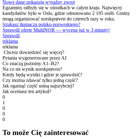
Nowe dane pokazują wyraźny zwrot
Egzaminy odbyły się w ośrodkach w całym kraju. Najwięcej
kandydatów było w Oslo, gdzie odnotowano 2 195 osób. Gminy
mogą organizować norskprøven do czterech razy w roku.
Szukasz tłumacza polsko-norweskiego?
Sprawdź ofertę MultiNOR — wycena już w 3 minuty!
Sprawdź
reklama
reklama
Chcesz dowiedzieć się więcej?
Pytania wygenerowane przez AI
Co znaczą poziomy A1–B2?
Na co mi wynik norskprøven?
Kiedy będą wyniki i gdzie je sprawdzić?
Czy można zdawać tylko jedną część?
Jak ogarnąć część ustną najszybciej?
Jak oceniasz ten artykuł?
0
1
0
0
0
To może Cię zainteresować