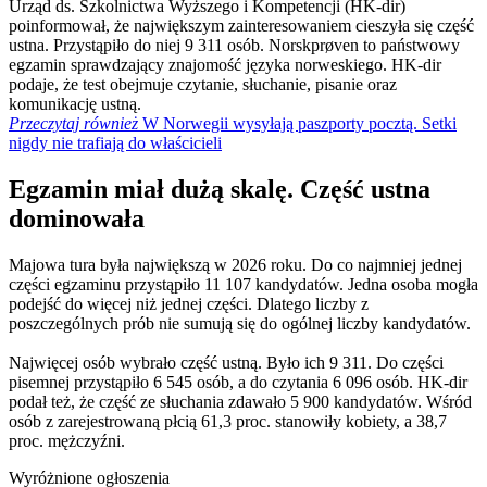
Urząd ds. Szkolnictwa Wyższego i Kompetencji (HK-dir)
poinformował, że największym zainteresowaniem cieszyła się część
ustna. Przystąpiło do niej 9 311 osób. Norskprøven to państwowy
egzamin sprawdzający znajomość języka norweskiego. HK-dir
podaje, że test obejmuje czytanie, słuchanie, pisanie oraz
komunikację ustną.
Przeczytaj również
W Norwegii wysyłają paszporty pocztą. Setki
nigdy nie trafiają do właścicieli
Egzamin miał dużą skalę. Część ustna
dominowała
Majowa tura była największą w 2026 roku. Do co najmniej jednej
części egzaminu przystąpiło 11 107 kandydatów. Jedna osoba mogła
podejść do więcej niż jednej części. Dlatego liczby z
poszczególnych prób nie sumują się do ogólnej liczby kandydatów.
Najwięcej osób wybrało część ustną. Było ich 9 311. Do części
pisemnej przystąpiło 6 545 osób, a do czytania 6 096 osób. HK-dir
podał też, że część ze słuchania zdawało 5 900 kandydatów. Wśród
osób z zarejestrowaną płcią 61,3 proc. stanowiły kobiety, a 38,7
proc. mężczyźni.
Wyróżnione ogłoszenia