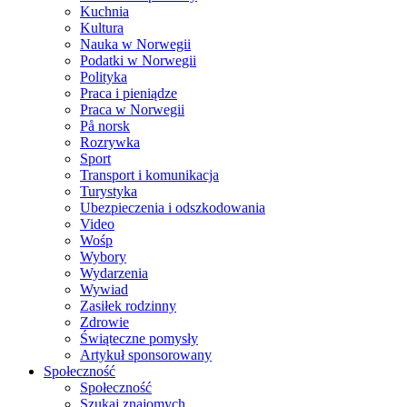
Kuchnia
Kultura
Nauka w Norwegii
Podatki w Norwegii
Polityka
Praca i pieniądze
Praca w Norwegii
På norsk
Rozrywka
Sport
Transport i komunikacja
Turystyka
Ubezpieczenia i odszkodowania
Video
Wośp
Wybory
Wydarzenia
Wywiad
Zasiłek rodzinny
Zdrowie
Świąteczne pomysły
Artykuł sponsorowany
Społeczność
Społeczność
Szukaj znajomych