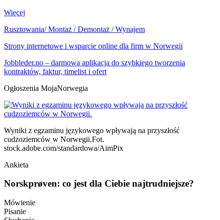
Więcej
Rusztowania/ Montaż / Demontaż / Wynajem
Strony internetowe i wsparcie online dla firm w Norwegii
Jobbleder.no – darmowa aplikacja do szybkiego tworzenia
kontraktów, faktur, timelist i ofert
Ogłoszenia MojaNorwegia
Wyniki z egzaminu językowego wpływają na przyszłość
cudzoziemców w Norwegii.
Fot.
stock.adobe.com/standardowa/AimPix
Ankieta
Norskprøven: co jest dla Ciebie najtrudniejsze?
Mówienie
Pisanie