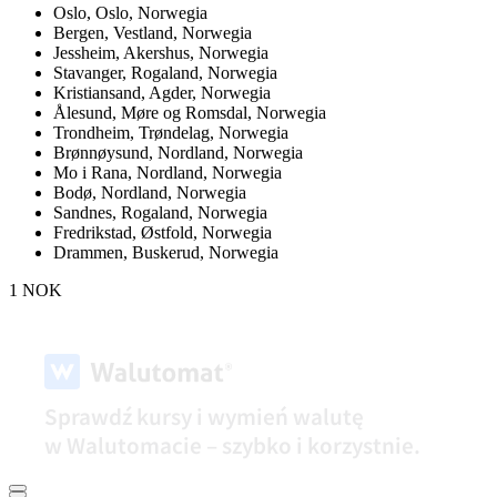
Oslo,
Oslo, Norwegia
Bergen,
Vestland, Norwegia
Jessheim,
Akershus, Norwegia
Stavanger,
Rogaland, Norwegia
Kristiansand,
Agder, Norwegia
Ålesund,
Møre og Romsdal, Norwegia
Trondheim,
Trøndelag, Norwegia
Brønnøysund,
Nordland, Norwegia
Mo i Rana,
Nordland, Norwegia
Bodø,
Nordland, Norwegia
Sandnes,
Rogaland, Norwegia
Fredrikstad,
Østfold, Norwegia
Drammen,
Buskerud, Norwegia
1 NOK