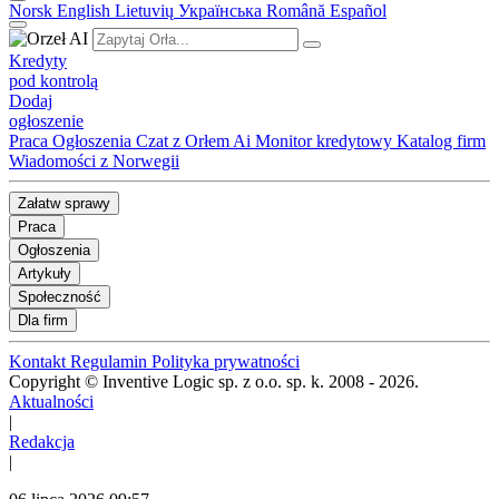
Norsk
English
Lietuvių
Українська
Română
Español
Kredyty
pod kontrolą
Dodaj
ogłoszenie
Praca
Ogłoszenia
Czat z Orłem Ai
Monitor kredytowy
Katalog firm
Wiadomości z Norwegii
Załatw sprawy
Praca
Ogłoszenia
Artykuły
Społeczność
Dla firm
Kontakt
Regulamin
Polityka prywatności
Copyright © Inventive Logic sp. z o.o. sp. k. 2008 - 2026.
Aktualności
|
Redakcja
|