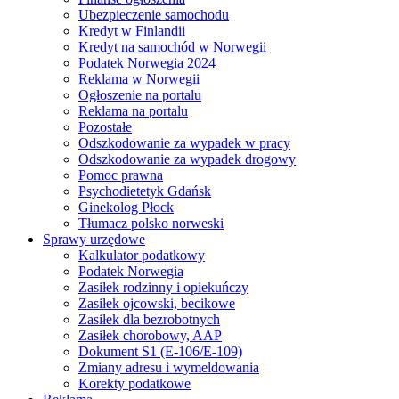
Ubezpieczenie samochodu
Kredyt w Finlandii
Kredyt na samochód w Norwegii
Podatek Norwegia 2024
Reklama w Norwegii
Ogłoszenie na portalu
Reklama na portalu
Pozostałe
Odszkodowanie za wypadek w pracy
Odszkodowanie za wypadek drogowy
Pomoc prawna
Psychodietetyk Gdańsk
Ginekolog Płock
Tłumacz polsko norweski
Sprawy urzędowe
Kalkulator podatkowy
Podatek Norwegia
Zasiłek rodzinny i opiekuńczy
Zasiłek ojcowski, becikowe
Zasiłek dla bezrobotnych
Zasiłek chorobowy, AAP
Dokument S1 (E-106/E-109)
Zmiany adresu i wymeldowania
Korekty podatkowe