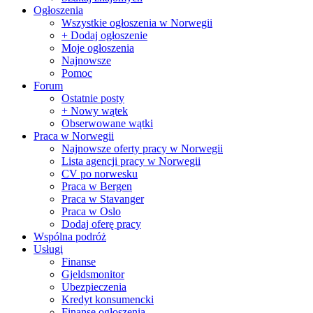
Ogłoszenia
Wszystkie ogłoszenia w Norwegii
+ Dodaj ogłoszenie
Moje ogłoszenia
Najnowsze
Pomoc
Forum
Ostatnie posty
+ Nowy wątek
Obserwowane wątki
Praca w Norwegii
Najnowsze oferty pracy w Norwegii
Lista agencji pracy w Norwegii
CV po norwesku
Praca w Bergen
Praca w Stavanger
Praca w Oslo
Dodaj oferę pracy
Wspólna podróż
Usługi
Finanse
Gjeldsmonitor
Ubezpieczenia
Kredyt konsumencki
Finanse ogłoszenia