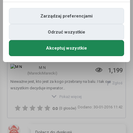
Zarządzaj preferencjami
Odrzuć wszystkie
Akceptuj wszystkie
„Gwiezdne Wojny” wg PiS - Latający Klub 2
M N
1,199
(MareckiMarecki)
Nieważne jest, kto jest za kogo przebrany na balu. I tak o
Zgłoś
wszystkim decyduje imperator…
Pokaż więcej
DOŁĄCZ DO NAS:
Dodano: 30-01-2016 11:42
https://www.youtube.com/subscription_center?add_user=iTVP
0.0
(0 głosów)
POLECAMY:
Co nowego? https://www.youtube.com/user/itvp/videos?