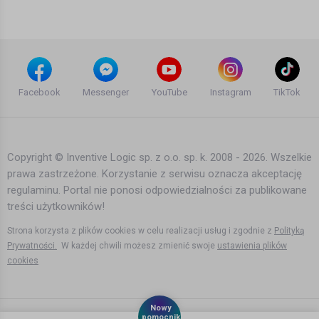
9 lat temu
•
1,946 wyświetleń
Śmieszne
Cypis - Nie
spać/Zwiedzać/Zapierdalać
Facebook
Messenger
YouTube
Instagram
TikTok
Men Nor
10 lat temu
•
8,154 wyświetleń
Teledyski i Muzyka
Copyright © Inventive Logic sp. z o.o. sp. k. 2008 - 2026. Wszelkie
prawa zastrzeżone. Korzystanie z serwisu oznacza akceptację
Nowe ŻYCIE w Norwegii - od TRAUMY
regulaminu. Portal nie ponosi odpowiedzialności za publikowane
do pisania
treści użytkowników!
Bartek Karpowski
128 dni temu
•
380 wyświetleń
Strona korzysta z plików cookies w celu realizacji usług i zgodnie z
Polityką
Filmy instruktażowe
Prywatności.
W każdej chwili możesz zmienić swoje
ustawienia plików
cookies
Merry Christmas 2014
Agata Dymna
Nowy
11 lat temu
•
2,766 wyświetleń
pomocnik