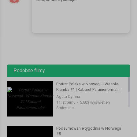
shelf_id=2&view=0&sort=dd
INNE NASZE KANAŁY:
The Voice of Poland:
https://www.youtube.com/user/VoiceOfPolandTVP
SerialeTVP https://www.youtube.com/user/serialetvp
DzieciTVP https://www.youtube.com/user/dziecitvp
PublicystykaTVP https://www.youtube.com/user/publicystykatvp
Bitwa na głosy TVP https://www.youtube.com/user/bitwanaglosy
TVP Kultura PL https://www.youtube.com/user/TVPKulturapl
MuzykaTVP https://www.youtube.com/user/muzykatvp
Podobne filmy
rodzinka.pl https://www.youtube.com/user/Rodzinkapl
Portret Polaka w Norwegii - Wesoła
Sprawdź nas na FB:
Klamka #1 | Kabaret Paranienormalni
https://www.facebook.com/tvppl
Agata Dymna
11 lat temu
•
5,603 wyświetleń
Śmieszne
Strona TVP (całe odcinki i wydania audycji)
http://www.tvp.pl/
Kategoria:
Śmieszne
Podsumowanie tygodnia w Norwegii
#5