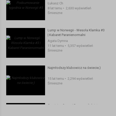
Łukasz Ch
8 lat temu
•
2,630 wyświetleń
Śmieszne
Lump w Norwegii - Wesoła Klamka #3
| Kabaret Paranienormalni
Agata Dymna
11 lat temu
•
5,357 wyświetleń
Śmieszne
Najmłodszy klubowicz na świecie;)
15 lat temu
•
2,294 wyświetleń
Śmieszne
Gumisie - Gummi Bears, polish intro