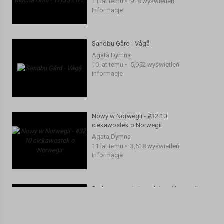
11 lat temu
•
918 wyświetleń
Informacje
Sandbu Gård - Vågå
Agata Dymna
10 lat temu
•
5,952 wyświetleń
Informacje
Nowy w Norwegii - #32 10
ciekawostek o Norwegii
Agata Dymna
11 lat temu
•
3,618 wyświetleń
Informacje
Podsumowanie tygodnia w Norwegii
#2
monika mojanorwegia
8 lat temu
•
2,620 wyświetleń