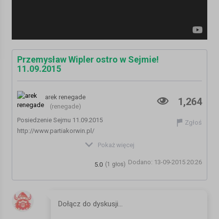
Przemysław Wipler ostro w Sejmie!
11.09.2015
arek renegade
1,264
(renegade)
Posiedzenie Sejmu 11.09.2015
Zgłoś
http://www.partiakorwin.pl/
https://www.facebook.com/partiakorwin
Pokaż więcej
https://www.facebook.com/wipler
Dodano: 13-09-2015 20:26
https://www.facebook.com/CEPERolkV4
5.0
(1 głos)
Kategoria:
Informacje