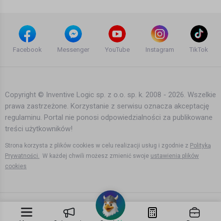
Informacje
Uchodźcy w Norwegii. Co rysują
dzieci uchodźców w obozach w
Facebook
Messenger
YouTube
Instagram
TikTok
Norwegii?
Agata Dymna
10 lat temu
•
8,644 wyświetleń
Informacje
Copyright © Inventive Logic sp. z o.o. sp. k. 2008 - 2026. Wszelkie
prawa zastrzeżone. Korzystanie z serwisu oznacza akceptację
Mariusz Max Kolonko - Noże, burki i
regulaminu. Portal nie ponosi odpowiedzialności za publikowane
turbany na lotniskach
treści użytkowników!
11 lat temu
•
1,472 wyświetleń
Strona korzysta z plików cookies w celu realizacji usług i zgodnie z
Polityką
Informacje
Prywatności.
W każdej chwili możesz zmienić swoje
ustawienia plików
cookies
Kurs korony ostro w górę!
Bartek Karpowski
192 dni temu
•
646 wyświetleń
Filmy instruktażowe