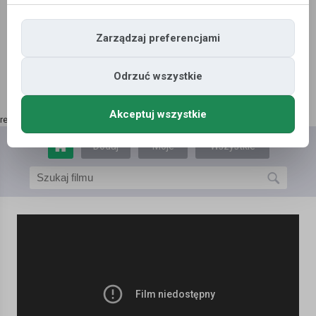
Zarządzaj preferencjami
Odrzuć wszystkie
Akceptuj wszystkie
reklama | kup tutaj
»
Dodaj
Moje
Wszystkie
film
filmy
filmy