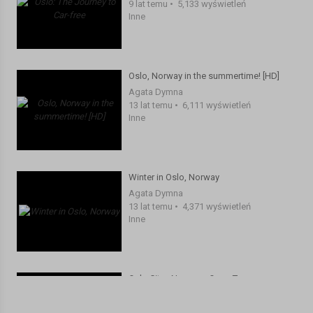
9 lat temu
•
5,133 wyświetleń
Inne
Oslo, Norway in the summertime! [HD]
Agata Dymna
13 lat temu
•
6,111 wyświetleń
Inne
Winter in Oslo, Norway
Agata Dymna
13 lat temu
•
4,371 wyświetleń
Inne
Oslo City - Norway - Open Top
Sightseeing Tour 2014
Agata Dymna