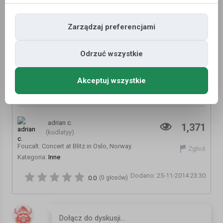
Zarządzaj preferencjami
Odrzuć wszystkie
Akceptuj wszystkie
FOUCALT. CONCERT AT BLITZ, OSLO,
NORWAY
adrian c.
1,371
(kudlatyy)
Foucalt. Concert at Blitz in Oslo, Norway.
Zgłoś
Kategoria:
Inne
Dodano: 25-11-2014 23:30
0.0
(0 głosów)