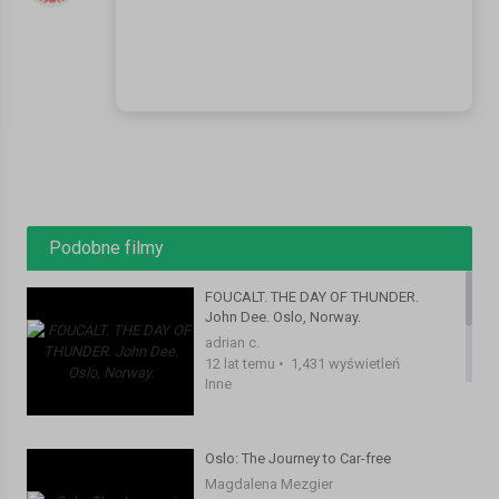
Podobne filmy
FOUCALT. THE DAY OF THUNDER.
John Dee. Oslo, Norway.
adrian c.
12 lat temu
•
1,431 wyświetleń
Inne
Oslo: The Journey to Car-free
Magdalena Mezgier