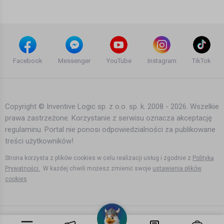
13 lat temu
•
3,009 wyświetleń
Inne
SUMMER HOLIDAYS IN NORWAY 2012
GDAŃSK - OSLO RYGGE HD MODERN
Facebook
Messenger
YouTube
Instagram
TikTok
DESIGN (Wakacje)
Agata Dymna
12 lat temu
•
3,190 wyświetleń
Inne
Copyright © Inventive Logic sp. z o.o. sp. k. 2008 - 2026. Wszelkie
prawa zastrzeżone. Korzystanie z serwisu oznacza akceptację
Dramatic Hardanger Fjord road RV7 -
regulaminu. Portal nie ponosi odpowiedzialności za publikowane
Fjord Norway
treści użytkowników!
Agata Dymna
13 lat temu
•
4,438 wyświetleń
Strona korzysta z plików cookies w celu realizacji usług i zgodnie z
Polityką
Inne
Prywatności.
W każdej chwili możesz zmienić swoje
ustawienia plików
cookies
Awesome 2012 Norway road trip [HD]
Agata Dymna
13 lat temu
•
4,441 wyświetleń
Inne