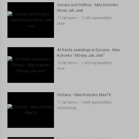
Oscars and Politics - Max Kolonko
Mowi Jak Jest
11 lat temu
•
1,143 wyświetleń
Inne
Al-Kaida zaatakuje w Europie - Max
Kolonko "Mówię Jak Jest"
13 lat temu
•
1,410 wyświetleń
Inne
Dictator - Max Kolonko MaxTV
11 lat temu
•
1,643 wyświetleń
Informacje