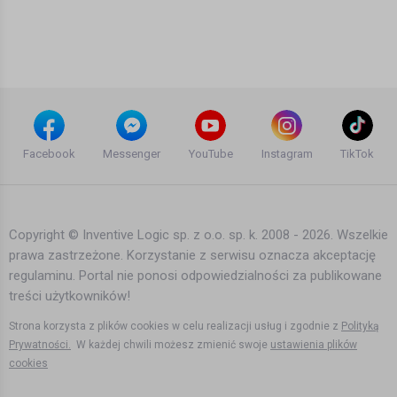
Potop - Max Kolonko Mówi Jak Jest
11 lat temu
•
1,579 wyświetleń
Informacje
Syryjski Blitz Rosji - Max Kolonko
Mówi Jak jest
Facebook
Messenger
YouTube
Instagram
TikTok
11 lat temu
•
1,578 wyświetleń
Filmy
Copyright © Inventive Logic sp. z o.o. sp. k. 2008 - 2026. Wszelkie
prawa zastrzeżone. Korzystanie z serwisu oznacza akceptację
POTOP cz.2 - Max Kolonko Mówi Jak
regulaminu. Portal nie ponosi odpowiedzialności za publikowane
Jest
treści użytkowników!
11 lat temu
•
1,766 wyświetleń
Informacje
Strona korzysta z plików cookies w celu realizacji usług i zgodnie z
Polityką
Prywatności.
W każdej chwili możesz zmienić swoje
ustawienia plików
cookies
The Syrian Domino Syryjskie Domino