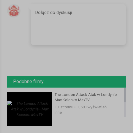
23:30 TOP TEN MaxTV
25:50 NA KONIEC - Dlaczego nie było otwarcia WORLDCUP w TVP
PETYCJA O DYMISJE TUSKA -
https://secure.avaaz.org/pl/petition/Do_Sejmu_Rzeczypospolitej_Pol
mtgOLhb
PETYCJA O ZAMIANE WYROKU w spr. BAUMANA
https://secure.avaaz.org/pl/petition/Prezydent_Miasta_Wroclawia_
mtgOLhb
WSPIERAJ MaxTV!- http://maxkolonko.com/main/mmk/?p=1106
Kategoria:
Inne
Podobne filmy
The London Attack Atak w Londynie -
Max Kolonko MaxTV
13 lat temu
•
1,583 wyświetleń
Inne