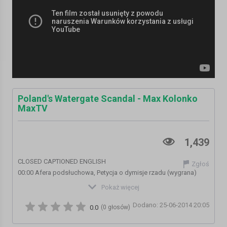
Poland's Watergate Scandal - Max Kolonko
MaxTV
1,439
CLOSED CAPTIONED ENGLISH
Zgłoś
00:00 Afera podsłuchowa, Petycja o dymisje rzadu (wygrana)
10:23 Rewolucja w Europie wybory do EU i JKM,
Pokaż więcej
16:40 Bauman broni skazanych we Wroclawiu, Petycja o zamiane
Dodano: 25-06-2014 20:05
wyroku (wygrana)
0.0
(0 głosów)
21:47 Kogo wysłać w kosmos