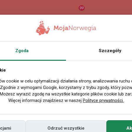
99
RAPORT
ORZEŁ AI
O
Zgoda
Szczegóły
Wszystkie filmy
kie
ów cookie w celu optymalizacji działania strony, analizowania ruchu
P
. Zgodnie z wymogami Google, korzystamy z trybu zgody, który pozwa
Możesz wyrazić zgodę na wszystkie kategorie plików cookie lub zar
Więcej informacji znajdziesz w naszej
Polityce prywatności.
cjami
Odrzuć wszystkie
Ak