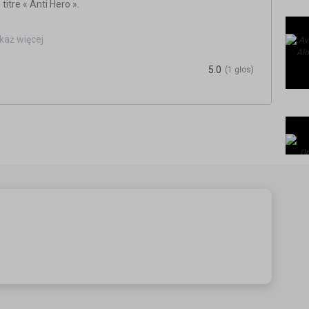
titre « Anti Hero ».
każ więcej
5.0
(1 głos)