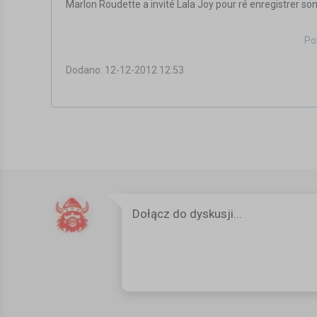
Marlon Roudette a invité Lala Joy pour ré enregistrer son 
Le titre est disponible ici http://bit.ly/OA0rIZ
Po
https://www.facebook.com/marlonroudette
Dodano: 12-12-2012 12:53
https://www.facebook.com/lalajoymusic
Kategoria:
Inne