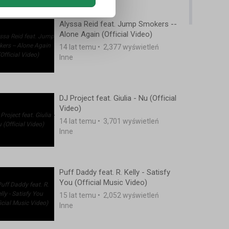
Alyssa Reid feat. Jump Smokers --
Alone Again (Official Video)
14 lat temu
•
2,377 wyświetleń
Inne
DJ Project feat. Giulia - Nu (Official
Video)
14 lat temu
•
3,701 wyświetleń
Inne
Puff Daddy feat. R. Kelly - Satisfy
You (Official Music Video)
15 lat temu
•
2,052 wyświetleń
Inne