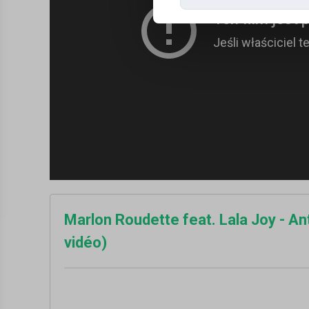
Marlon Roudette feat. Lala Joy - Ant
vidéo)