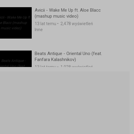
Avicii - Wake Me Up ft. Aloe Blacc
(mashup music video)
13 lat temu
•
2,478 wyświetleń
Inne
Beats Antique - Oriental Uno (feat.
Fanfara Kalashnikov)
13 lat temu
•
1,028 wyświetleń
Inne
Martin Solveig & The Cataracs Feat.
Kyle - Hey Now (Official Music
Video)
13 lat temu
•
1,908 wyświetleń
Inne