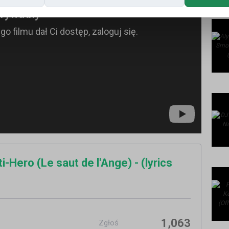
i-Hero (Le saut de l'Ange) - (lyrics
1,063
Zgłoś