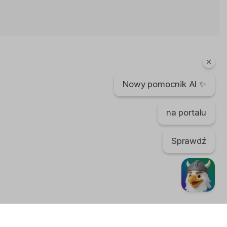
Sander van Doorn - Joyenergizer
(Official Music Video)
13 lat temu
•
2,334 wyświetleń
Inne
Nowy pomocnik AI ✨
Heine Schjølberg's "Norway's Atlantic
Road"
12 lat temu
•
4,347 wyświetleń
na portalu
Inne
Sprawdź
DJ Fresh ft. Rita Ora - Hot Right Now
(Official Video)
14 lat temu
•
2,733 wyświetleń
Inne