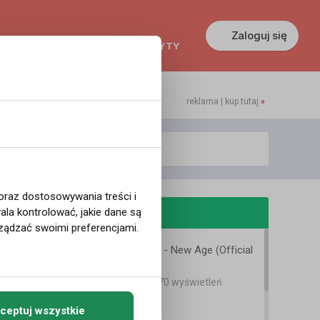
Zaloguj się
KREDYTY
GŁOSZENIA
PRACA
reklama | kup tutaj
»
 oraz dostosowywania treści i
odobne filmy
la kontrolować, jakie dane są
ządzać swoimi preferencjami.
Marlon Roudette - New Age (Official
Music Video)
15 lat temu
•
1,470 wyświetleń
Inne
ceptuj wszystkie