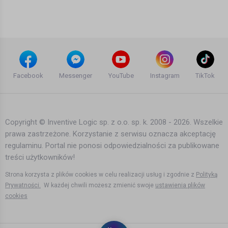
arek renegade
11 lat temu
•
1,352 wyświetleń
Śmieszne
Maciej Maleńczuk & Psychodancing -
Sprzedaj mnie faktowi
Facebook
Messenger
YouTube
Instagram
TikTok
Bogusław Szpejda
13 lat temu
•
2,510 wyświetleń
Teledyski i Muzyka
Copyright © Inventive Logic sp. z o.o. sp. k. 2008 - 2026. Wszelkie
prawa zastrzeżone. Korzystanie z serwisu oznacza akceptację
Maciej Maleńczuk - Medley czyli
regulaminu. Portal nie ponosi odpowiedzialności za publikowane
wiązanka najpiękniejszych melodii
treści użytkowników!
Bogusław Szpejda
13 lat temu
•
2,432 wyświetleń
Strona korzysta z plików cookies w celu realizacji usług i zgodnie z
Polityką
Teledyski i Muzyka
Prywatności.
W każdej chwili możesz zmienić swoje
ustawienia plików
cookies
Jarzębina "Koko Koko Euro spoko"
Łukasz Brzeziński