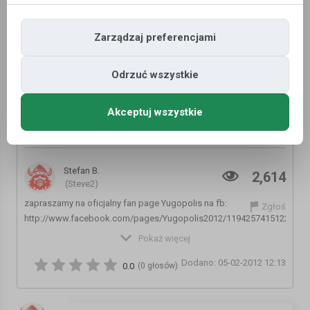
Zarządzaj preferencjami
Odrzuć wszystkie
Akceptuj wszystkie
Yugopolis & Maciej Maleńczuk- "Ostatnia
nocka".
Stefan B.
2,614
(Steve2)
zapraszamy na oficjalny fan page Yugopolis na fb:
Zgłoś
http://www.facebook.com/pages/Yugopolis2012/119425741512258?
sk=wall
Pokaż więcej
Pierwszy singiel z albumu Yugopolis2, który osiągnął status
Dodano: 05-02-2012 12:13
PLATYNOWEJ PŁYTY.
0.0
(0 głosów)
Video do piosenki dostępne na naszym kanale.
Kategoria:
Inne