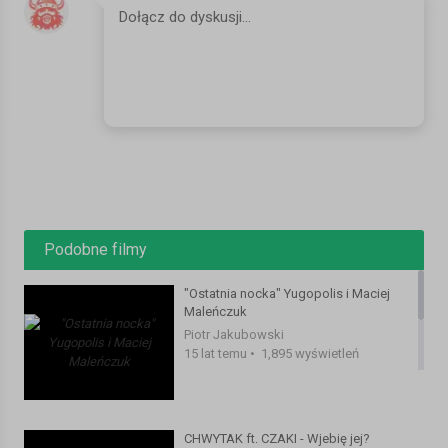
Podobne filmy
"Ostatnia nocka" Yugopolis i Maciej
Maleńczuk
Piotr Jakubowski
15 lat temu
•
1,895 wyświetleń
CHWYTAK ft. CZAKI - Wjebię jej?