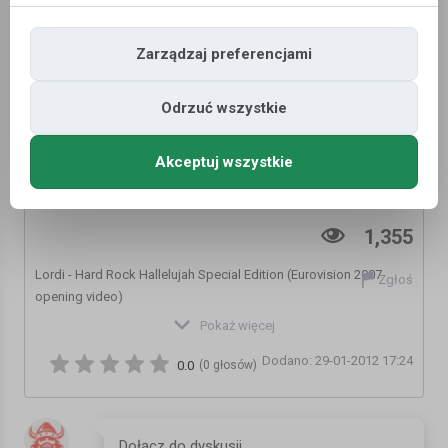
Zarządzaj preferencjami
Odrzuć wszystkie
Akceptuj wszystkie
Lordi - Hard Rock Hallelujah
1,355
Lordi - Hard Rock Hallelujah Special Edition (Eurovision 2007
Zgłoś
opening video)
Kategoria:
Inne
Pokaż więcej
Dodano: 29-01-2012 17:24
0.0
(0 głosów)