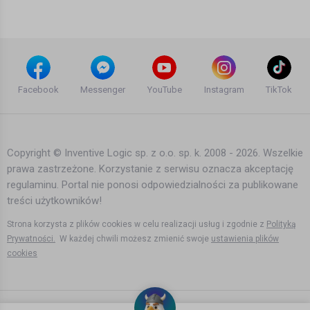
13 lat temu
•
4,437 wyświetleń
Inne
FJORDS Norway - Views from
Hardanger.
Facebook
Messenger
YouTube
Instagram
TikTok
12 lat temu
•
2,897 wyświetleń
Inne
Copyright © Inventive Logic sp. z o.o. sp. k. 2008 - 2026. Wszelkie
prawa zastrzeżone. Korzystanie z serwisu oznacza akceptację
Free Hanging from Preikestolen
regulaminu. Portal nie ponosi odpowiedzialności za publikowane
norway. Pulpit Rock Norway (GOPRO)
treści użytkowników!
12 lat temu
•
15,670 wyświetleń
Inne
Strona korzysta z plików cookies w celu realizacji usług i zgodnie z
Polityką
Prywatności.
W każdej chwili możesz zmienić swoje
ustawienia plików
cookies
"So Hard" by Pleasure Mob
15 lat temu
•
1,267 wyświetleń
Inne