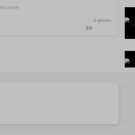
każ więcej
(0 głosów)
0.0