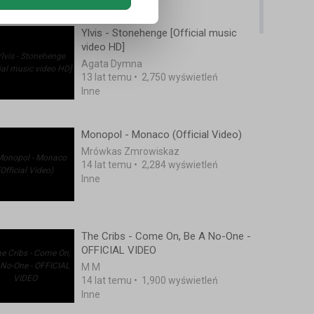
Ylvis - Stonehenge [Official music
video HD]
Agata Dymna
13 lat temu
•
2,750 wyświetleń
Inne
Monopol - Monaco (Official Video)
Mrówkas Zmrowiskaz
14 lat temu
•
2,284 wyświetleń
Inne
The Cribs - Come On, Be A No-One -
OFFICIAL VIDEO
M M
14 lat temu
•
1,900 wyświetleń
Inne