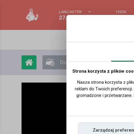
LANCASTER
1 NOK
27.9 °C
0.386 
Dodaj film
Moje filmy
Strona korzysta z plików coo
Nasza strona korzysta z plik
reklam do Twoich preferencji
gromadzone i przetwarzane. 
Zarządzaj preferen