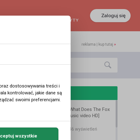
Zaloguj się
KREDYTY
GŁOSZENIA
PRACA
reklama | kup tutaj
»
 oraz dostosowywania treści i
odobne filmy
la kontrolować, jakie dane są
ządzać swoimi preferencjami.
Ylvis - The Fox (What Does The Fox
Say?) [Official music video HD]
Agata Dymna
13 lat temu
•
4,146 wyświetleń
Inne
ceptuj wszystkie