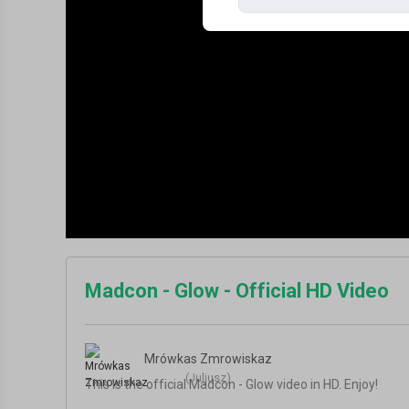
Madcon - Glow - Official HD Video
Mrówkas Zmrowiskaz
(Juljusz)
This is the official Madcon - Glow video in HD. Enjoy!