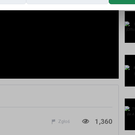
1,360
Zgłoś