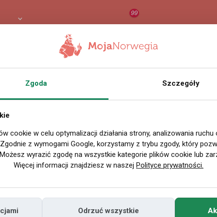
99
PLN
RAPORT
ORZEŁ AI
O
Zgoda
Szczegóły
Wszystkie filmy
kie
ów cookie w celu optymalizacji działania strony, analizowania ruchu
P
. Zgodnie z wymogami Google, korzystamy z trybu zgody, który pozwa
Możesz wyrazić zgodę na wszystkie kategorie plików cookie lub zar
Więcej informacji znajdziesz w naszej
Polityce prywatności.
cjami
Odrzuć wszystkie
Ak