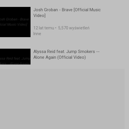
Josh Groban - Brave [Official Music
Video]
12 lat temu
•
5,570 wyświetleń
Inne
Alyssa Reid feat. Jump Smokers --
Alone Again (Official Video)
14 lat temu
•
2,377 wyświetleń
Inne
Lauri - HEAVY (official music video)
15 lat temu
•
2,040 wyświetleń
Inne