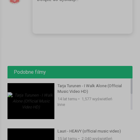
Join us on G+ : ‪http://gplus.to/spinninrecords‬
Inna - Endless (Official Music Video HD)
Kategoria:
Inne
Podobne filmy
Tarja Turunen - I Walk Alone (Official
Music Video HD)
14 lat temu
•
1,577 wyświetleń
Inne
Lauri - HEAVY (official music video)
15 lat temu
•
2,040 wyświetleń