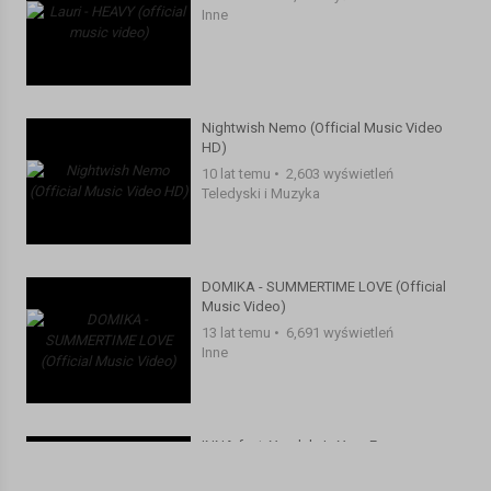
Inne
Nightwish Nemo (Official Music Video
HD)
10 lat temu
•
2,603 wyświetleń
Teledyski i Muzyka
DOMIKA - SUMMERTIME LOVE (Official
Music Video)
13 lat temu
•
6,691 wyświetleń
Inne
INNA feat. Yandel - In Your Eyes
(Official Music Video)