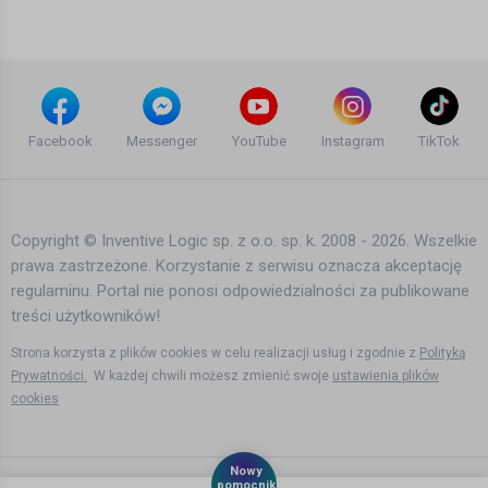
13 lat temu
•
2,119 wyświetleń
Inne
Puff Daddy feat. R. Kelly - Satisfy You
(Official Music Video)
Facebook
Messenger
YouTube
Instagram
TikTok
15 lat temu
•
2,052 wyświetleń
Inne
Copyright © Inventive Logic sp. z o.o. sp. k. 2008 - 2026. Wszelkie
prawa zastrzeżone. Korzystanie z serwisu oznacza akceptację
Fedde Le Grand and Sultan + Ned
regulaminu. Portal nie ponosi odpowiedzialności za publikowane
Shepard - No Good (Official Music
Video)
treści użytkowników!
13 lat temu
•
1,744 wyświetleń
Inne
Strona korzysta z plików cookies w celu realizacji usług i zgodnie z
Polityką
Prywatności.
W każdej chwili możesz zmienić swoje
ustawienia plików
cookies
Martin Solveig & The Cataracs Feat.
Kyle - Hey Now (Official Music Video)
13 lat temu
•
1,910 wyświetleń
Nowy
pomocnik