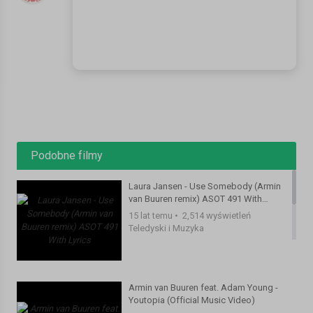
Podobne filmy
Laura Jansen - Use Somebody (Armin
van Buuren remix) ASOT 491 With
Lyrics
15 lat temu
•
2,514 wyświetleń
Teledyski i Muzyka
Armin van Buuren feat. Adam Young -
Youtopia (Official Music Video)