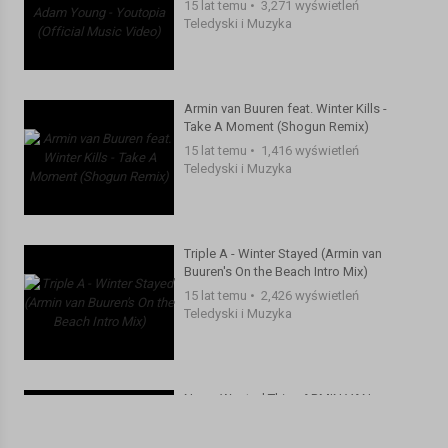
15 lat temu
•
3,271 wyświetleń
Teledyski i Muzyka
Armin van Buuren feat. Winter Kills -
Take A Moment (Shogun Remix)
15 lat temu
•
1,416 wyświetleń
Teledyski i Muzyka
Triple A - Winter Stayed (Armin van
Buuren's On the Beach Intro Mix)
15 lat temu
•
2,426 wyświetleń
Teledyski i Muzyka
Never Wanted This - ARMIN VAN
BUUREN feat. JUSTINE SUISSA
10 lat temu
•
1,807 wyświetleń