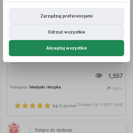
Zarządzaj preferencjami
Odrzuć wszystkie
Akceptuj wszystkie
Armin van Buuren feat. Justine Suissa -
Burned With Desire.Jaysons mix
1,557
Kategoria:
Teledyski i Muzyka
Zgłoś
Dodano: 23-11-2011 16:40
5.0
(5 głosów)