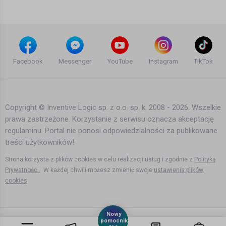
Teledyski i Muzyka
Armin van Buuren ft. Laura V -
Drowning (Avicii Remix Edit) HD HQ
Facebook
Messenger
YouTube
Instagram
TikTok
15 lat temu
•
1,870 wyświetleń
Teledyski i Muzyka
Copyright © Inventive Logic sp. z o.o. sp. k. 2008 - 2026. Wszelkie
prawa zastrzeżone. Korzystanie z serwisu oznacza akceptację
Armin van Buuren feat. VanVelzen -
regulaminu. Portal nie ponosi odpowiedzialności za publikowane
Broken Tonight (Official Music Video)
treści użytkowników!
15 lat temu
•
2,554 wyświetleń
Teledyski i Muzyka
Strona korzysta z plików cookies w celu realizacji usług i zgodnie z
Polityką
Prywatności.
W każdej chwili możesz zmienić swoje
ustawienia plików
cookies
Armin van Buuren feat. Cindy Alma -
Beautiful Life (Official Music Video)
Nowy
13 lat temu
•
2,453 wyświetleń
pomocnik
Teledyski i Muzyka