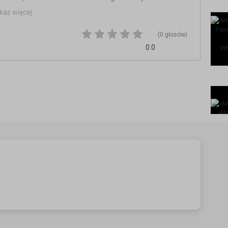
każ więcej
(0 głosów)
0.0