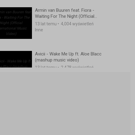
Armin van Buuren feat. Fiora -
Waiting For The Night (Official
International Music Video)
13 lat temu
•
4,004 wyświetleń
Inne
Avicii - Wake Me Up ft. Aloe Blacc
(mashup music video)
13 lat temu
•
2,478 wyświetleń
Inne
MACKLEMORE & RYAN LEWIS -
CAN'T HOLD US FEAT. RAY DALTON
(OFFICIAL MUSIC VIDEO)
13 lat temu
•
2,483 wyświetleń
Inne