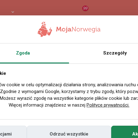
99
8 PLN
RAPORT
ORZEŁ AI
O
Zgoda
Szczegóły
Wszystkie filmy
kie
ów cookie w celu optymalizacji działania strony, analizowania ruchu
P
. Zgodnie z wymogami Google, korzystamy z trybu zgody, który pozwa
Możesz wyrazić zgodę na wszystkie kategorie plików cookie lub zar
Więcej informacji znajdziesz w naszej
Polityce prywatności.
cjami
Odrzuć wszystkie
Ak