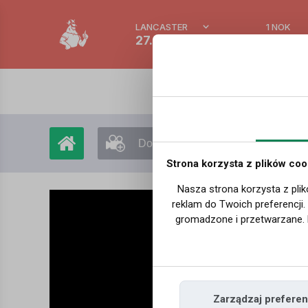
LANCASTER
1 NOK
27.3 °C
0.388
Dodaj film
Moje filmy
Strona korzysta z plików coo
Nasza strona korzysta z plik
reklam do Twoich preferencji
gromadzone i przetwarzane. 
Zarządzaj preferen