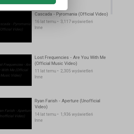
Cascada - Pyromania (Official Video)
16 lat temu
•
3,117 wyświetleń
Inne
Lost Frequencies - Are You With Me
(Official Music Video)
11 lat temu
•
2,305 wyświetleń
Inne
Ryan Farish - Aperture (Unofficial
Video)
14 lat temu
•
1,936 wyświetleń
Inne