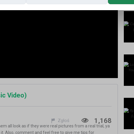
ic Video)
1,168
Zgłoś
em all look as if they were real pictures from a real trial, ya
it. Also, comment and feel free to give me tips for