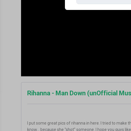
Rihanna - Man Down (unOfficial Mus
I put some great pics of rihanna in here. I tried to make th
know... because she "shot" someone. I hope you guys like 