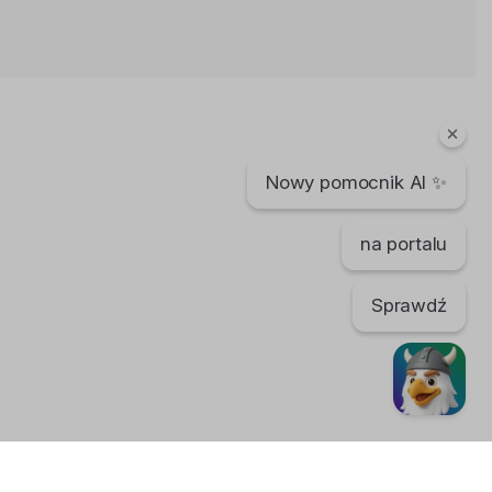
Ilves & Migova - Le Sentiment
(Official Music Video) HD
14 lat temu
•
1,830 wyświetleń
Inne
Nowy pomocnik AI ✨
Heymoonshaker - Colly Drop (Official
video)
12 lat temu
•
2,235 wyświetleń
na portalu
Inne
Sprawdź
Linkin Park - BURN IT DOWN (Official
Music Video)
14 lat temu
•
1,945 wyświetleń
Inne