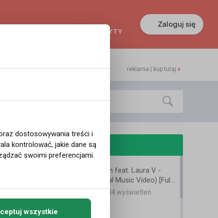
Zaloguj się
KREDYTY
GŁOSZENIA
PRACA
reklama | kup tutaj
»
 oraz dostosowywania treści i
odobne filmy
la kontrolować, jakie dane są
ządzać swoimi preferencjami.
Armin van Buuren feat. Laura V -
Drowning (Official Music Video) [Full
HD]
14 lat temu
•
2,434 wyświetleń
Inne
ceptuj wszystkie