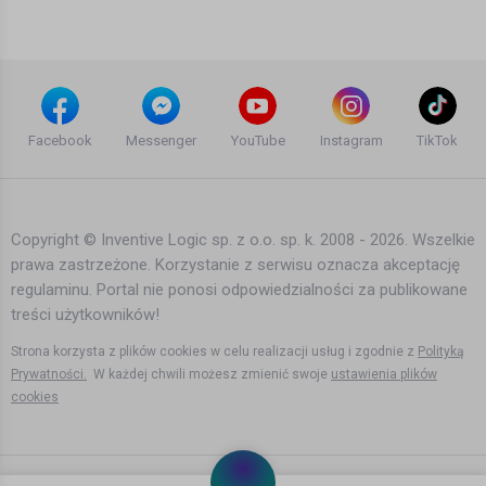
15 lat temu
•
1,693 wyświetleń
Inne
Somebody That I Used To Know
(Dubstep Remix) - Dylan Taylor Drum
Facebook
Messenger
YouTube
Instagram
TikTok
Cover
13 lat temu
•
1,699 wyświetleń
Inne
Copyright © Inventive Logic sp. z o.o. sp. k. 2008 - 2026. Wszelkie
prawa zastrzeżone. Korzystanie z serwisu oznacza akceptację
Armin van Buuren - Yet another day
regulaminu. Portal nie ponosi odpowiedzialności za publikowane
15 lat temu
•
1,591 wyświetleń
treści użytkowników!
Inne
Strona korzysta z plików cookies w celu realizacji usług i zgodnie z
Polityką
Prywatności.
W każdej chwili możesz zmienić swoje
ustawienia plików
cookies
Robyn - Call Your Girlfriend (AZARI & III
Remix)
14 lat temu
•
1,059 wyświetleń