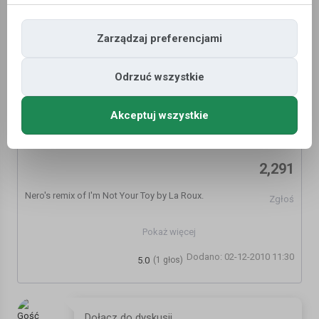
Zarządzaj preferencjami
Odrzuć wszystkie
Akceptuj wszystkie
La Roux - I'm Not Your Toy (Nero Remix)
2,291
Nero's remix of I'm Not Your Toy by La Roux.
Zgłoś
Love this!
Pokaż więcej
Dodano: 02-12-2010 11:30
http://www.facebook.com/ukfdubstep
5.0
(1 głos)
Kategoria:
Inne