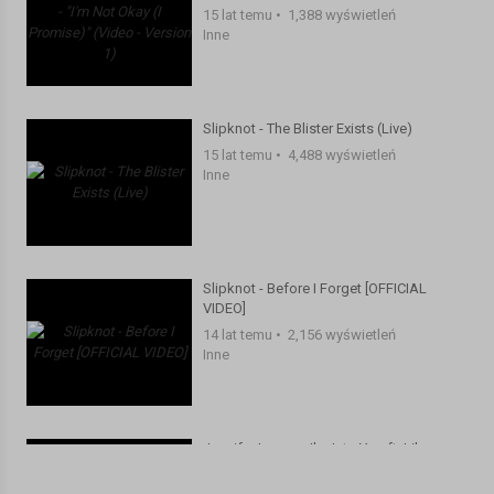
15 lat temu
•
1,388 wyświetleń
Inne
Slipknot - The Blister Exists (Live)
15 lat temu
•
4,488 wyświetleń
Inne
Slipknot - Before I Forget [OFFICIAL
VIDEO]
14 lat temu
•
2,156 wyświetleń
Inne
Jennifer Lopez - I'm Into You ft. Lil
Wayne