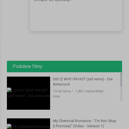
Podobne filmy
DIS IZ WHY I'M HOT (zef remix) - Die
Antwoord
13 lat temu
•
1,861 wyświetleń
Inne
My Chemical Romance - "I'm Not Okay
(I Promise)" (Video - Version 1)