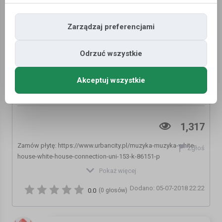
Zarządzaj preferencjami
Odrzuć wszystkie
Akceptuj wszystkie
JWP/BC - Radioaktywni (White House
Connection)
1,317
Zamów płytę: https://www.urbancity.pl/muzyka-muzyka-white-
Zgłoś
house-white-house-connection-uni-153-k-86151-p
Pokaż więcej
White House Records przy współpracy z UrbanRecTv
Dodano: 05-07-2018 22:22
przedstawia singiel promujący projekt White House Connection:
0.0
(0 głosów)
JWP/BC - Radioaktywni.
White House na FB: https://www.facebook.com/WHR71/