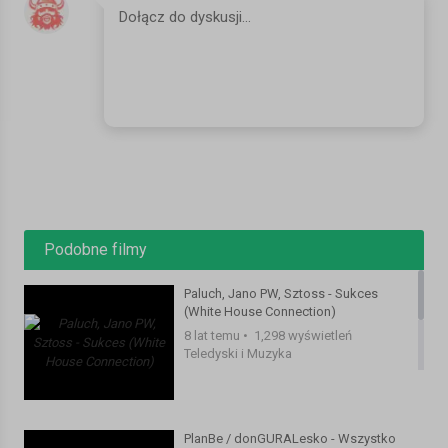
Title: Radioaktywni
Artist: JWP/BC
Producer: Magiera (White House)
Album: White House Connection
Graphics: wiktorkonopacki.com
Label: White House Records
Kategoria:
Teledyski i Muzyka
Podobne filmy
Paluch, Jano PW, Sztoss - Sukces
(White House Connection)
8 lat temu
•
1,298 wyświetleń
Teledyski i Muzyka
PlanBe / donGURALesko - Wszystko