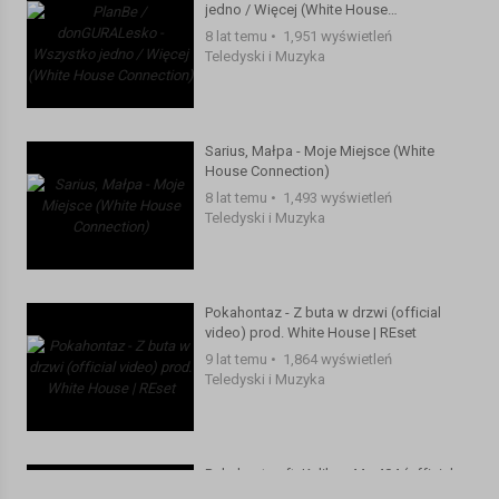
jedno / Więcej (White House
Connection)
8 lat temu
•
1,951 wyświetleń
Teledyski i Muzyka
Sarius, Małpa - Moje Miejsce (White
House Connection)
8 lat temu
•
1,493 wyświetleń
Teledyski i Muzyka
Pokahontaz - Z buta w drzwi (official
video) prod. White House | REset
9 lat temu
•
1,864 wyświetleń
Teledyski i Muzyka
Pokahontaz ft. Kaliber 44 - 404 (official
audio) prod. White House, skr./cuty: