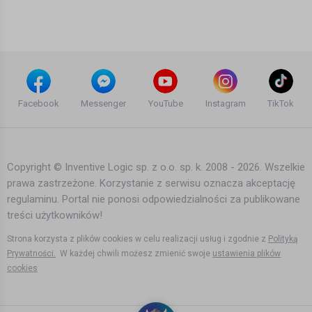
DJ Jaroz | REset
9 lat temu
•
1,555 wyświetleń
Teledyski i Muzyka
Pokahontaz ft. Kaliber 44 - 404 (official
video) prod. White House skr. DJ
Facebook
Messenger
YouTube
Instagram
TikTok
Jaroz | REset
8 lat temu
•
1,811 wyświetleń
Teledyski i Muzyka
Copyright © Inventive Logic sp. z o.o. sp. k. 2008 - 2026. Wszelkie
prawa zastrzeżone. Korzystanie z serwisu oznacza akceptację
Miss Monique - Mind Games Podcast
regulaminu. Portal nie ponosi odpowiedzialności za publikowane
059 (Live, Radio Intense 07.09.2016) //
Progressive House
treści użytkowników!
8 lat temu
•
1,742 wyświetleń
Teledyski i Muzyka
Strona korzysta z plików cookies w celu realizacji usług i zgodnie z
Polityką
Prywatności.
W każdej chwili możesz zmienić swoje
ustawienia plików
cookies
Future House & Deep House 2015
Club Mix | Jackin' & UK House Music |