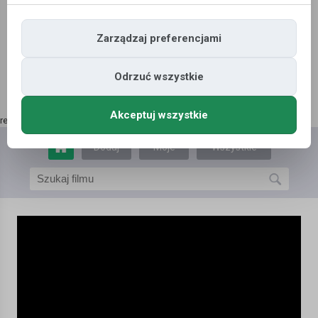
Zarządzaj preferencjami
Odrzuć wszystkie
Akceptuj wszystkie
reklama | kup tutaj
»
Dodaj
Moje
Wszystkie
film
filmy
filmy