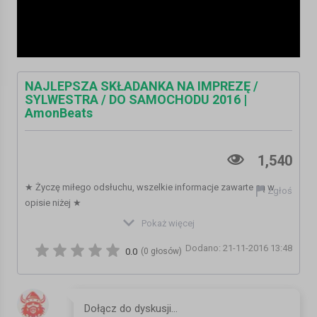
NAJLEPSZA SKŁADANKA NA IMPREZĘ /
SYLWESTRA / DO SAMOCHODU 2016 |
AmonBeats
1,540
★ Życzę miłego odsłuchu, wszelkie informacje zawarte są w
Zgłoś
opisie niżej ★
▬▬▬▬▬▬▬▬▬▬▬▬▬▬▬▬▬▬▬▬▬▬▬▬▬▬▬▬▬▬▬
Pokaż więcej
♣ Fan page : https://web.facebook.com/AmonBeatsfp/
Dodano: 21-11-2016 13:48
0.0
(0 głosów)
D o w n l o a d -
http://www84.zippyshare.com/v/MQZKJrye/file.html
T r a c k l i s t a