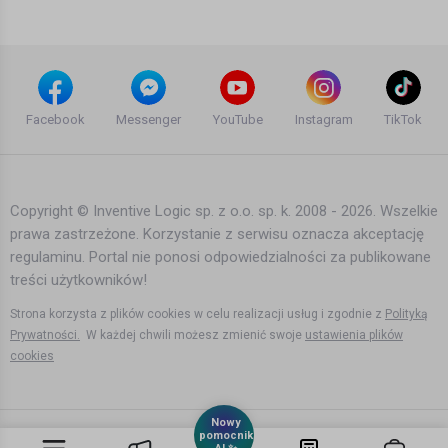
Teledyski i Muzyka
Remixy zostały wykorzystane wg prawa cytatu [art.29 ust.1
ustawy o prawie autorskim i prawach pokrewnych]
***The songs used in the film do not have to earn them! The
Porządne PIERDOLNIĘCIE!!!
tracks are used only for promotional purposes artist!***
|Electro/bounce MIX 2016
Facebook
Messenger
YouTube
Instagram
TikTok
Kategoria:
Teledyski i Muzyka
10 lat temu
•
2,026 wyświetleń
Teledyski i Muzyka
Copyright © Inventive Logic sp. z o.o. sp. k. 2008 - 2026. Wszelkie
prawa zastrzeżone. Korzystanie z serwisu oznacza akceptację
✪I LOVE RETRO BY
regulaminu. Portal nie ponosi odpowiedzialności za publikowane
Đ.Đ.SYNC✪MÓZGOTRZEP OGIEŃ✪
treści użytkowników!
10 lat temu
•
8,555 wyświetleń
Teledyski i Muzyka
Strona korzysta z plików cookies w celu realizacji usług i zgodnie z
Polityką
Prywatności.
W każdej chwili możesz zmienić swoje
ustawienia plików
cookies
Składanka na Sylwestra 2016 / 2017 ✯
Muzyka na Impreze - Domówke -
Grudzień - Styczeń ✯
Nowy
10 lat temu
•
700 wyświetleń
pomocnik
Teledyski i Muzyka