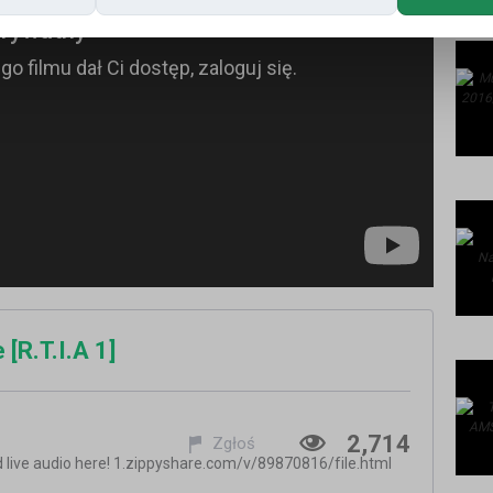
[R.T.I.A 1]
2,714
Zgłoś
ve audio here! 1.zippyshare.com/v/89870816/file.html