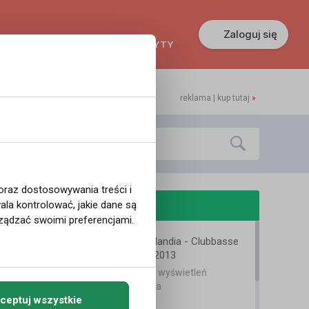
Zaloguj się
KREDYTY
GŁOSZENIA
PRACA
reklama | kup tutaj
»
 oraz dostosowywania treści i
odobne filmy
la kontrolować, jakie dane są
ządzać swoimi preferencjami.
KLUB LUNA - Holandia - Clubbasse
[R.T.I.A 1] 30-11-2013
10 lat temu
•
874 wyświetleń
Teledyski i Muzyka
ceptuj wszystkie