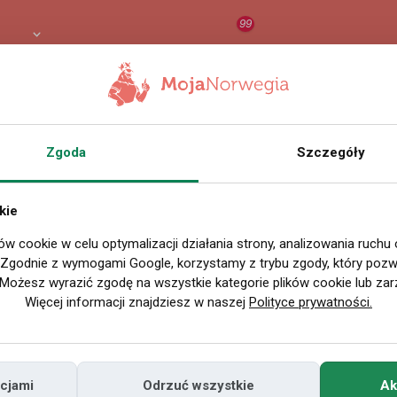
99
 PLN
RAPORT
ORZEŁ AI
O
Zgoda
Szczegóły
Wszystkie filmy
kie
ów cookie w celu optymalizacji działania strony, analizowania ruchu
P
. Zgodnie z wymogami Google, korzystamy z trybu zgody, który pozwa
Możesz wyrazić zgodę na wszystkie kategorie plików cookie lub zar
Więcej informacji znajdziesz w naszej
Polityce prywatności.
cjami
Odrzuć wszystkie
Ak