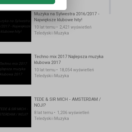
Muzyka na Sylwestra 2016/2017 -
Największe klubowe hity!
10 lat temu
•
2,421 wyświetleń
Teledyski i Muzyka
Techno mix 2017 Najlepsza muzyka
klubowa 2017
10 lat temu
•
18,054 wyświetleń
Teledyski i Muzyka
TEDE & SIR MICH - AMSTERDAM /
NOJI?
8 lat temu
•
1,206 wyświetleń
Teledyski i Muzyka