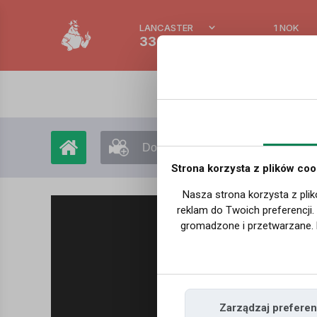
LANCASTER
1 NOK
33.3 °C
0.3895
Dodaj film
Moje filmy
Strona korzysta z plików coo
Nasza strona korzysta z plik
reklam do Twoich preferencji
gromadzone i przetwarzane. 
Zarządzaj preferen