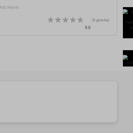
l.com & rtiatv@gmail.com
każ więcej
(0 głosów)
ttack /// facebook.com/fthrecords
0.0
 /// youtube.com/RTIATV
e /// mixcloud.com/clubbasse
dj mix club /// consulado do dj /// electroblog /// djoles