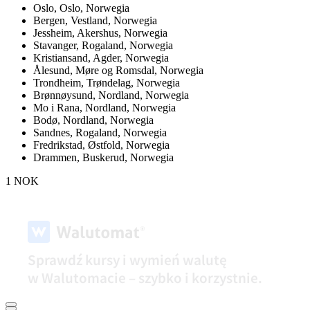
Oslo,
Oslo, Norwegia
Bergen,
Vestland, Norwegia
Jessheim,
Akershus, Norwegia
Stavanger,
Rogaland, Norwegia
Kristiansand,
Agder, Norwegia
Ålesund,
Møre og Romsdal, Norwegia
Trondheim,
Trøndelag, Norwegia
Brønnøysund,
Nordland, Norwegia
Mo i Rana,
Nordland, Norwegia
Bodø,
Nordland, Norwegia
Sandnes,
Rogaland, Norwegia
Fredrikstad,
Østfold, Norwegia
Drammen,
Buskerud, Norwegia
1 NOK