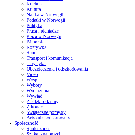
Kuchnia
Kultura
Nauka w Norwegii
Podatki w Norwegii
Polityka
Praca i pieniądze
Praca w Norwegii
På norsk
Rozrywka
Sport
Transport i komunikacja
Turystyka
Ubezpieczenia i odszkodowania
Video
Wośp
Wybory
Wydarzenia
Wywiad
Zasiłek rodzinny
Zdrowie
Świąteczne pomysły
Artykuł sponsorowany
Społeczność
Społeczność
Szukaj znajomych