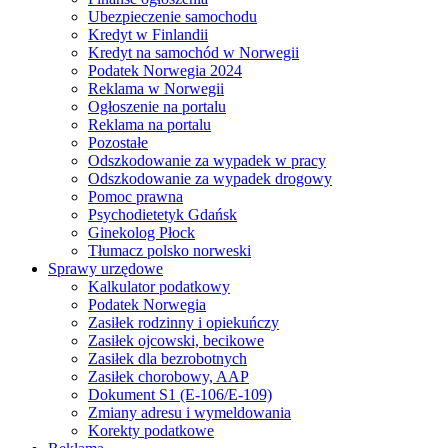
Ubezpieczenie samochodu
Kredyt w Finlandii
Kredyt na samochód w Norwegii
Podatek Norwegia 2024
Reklama w Norwegii
Ogłoszenie na portalu
Reklama na portalu
Pozostałe
Odszkodowanie za wypadek w pracy
Odszkodowanie za wypadek drogowy
Pomoc prawna
Psychodietetyk Gdańsk
Ginekolog Płock
Tłumacz polsko norweski
Sprawy urzędowe
Kalkulator podatkowy
Podatek Norwegia
Zasiłek rodzinny i opiekuńczy
Zasiłek ojcowski, becikowe
Zasiłek dla bezrobotnych
Zasiłek chorobowy, AAP
Dokument S1 (E-106/E-109)
Zmiany adresu i wymeldowania
Korekty podatkowe