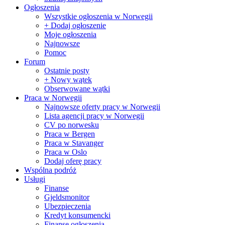
Ogłoszenia
Wszystkie ogłoszenia w Norwegii
+ Dodaj ogłoszenie
Moje ogłoszenia
Najnowsze
Pomoc
Forum
Ostatnie posty
+ Nowy wątek
Obserwowane wątki
Praca w Norwegii
Najnowsze oferty pracy w Norwegii
Lista agencji pracy w Norwegii
CV po norwesku
Praca w Bergen
Praca w Stavanger
Praca w Oslo
Dodaj oferę pracy
Wspólna podróż
Usługi
Finanse
Gjeldsmonitor
Ubezpieczenia
Kredyt konsumencki
Finanse ogłoszenia