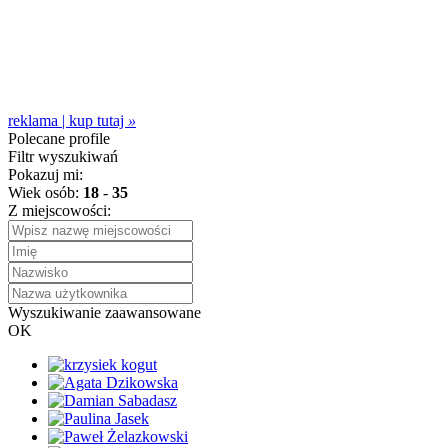
reklama | kup tutaj
»
Polecane profile
Filtr wyszukiwań
Pokazuj mi:
Wiek osób:
18
-
35
Z miejscowości:
Wyszukiwanie zaawansowane
OK