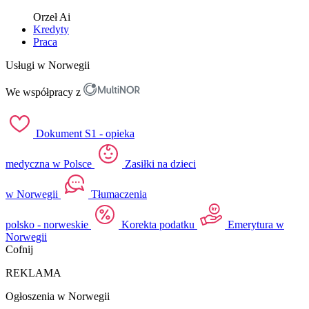
Orzeł
Ai
Kredyty
Praca
Usługi w Norwegii
We współpracy z
Dokument S1 - opieka
medyczna w Polsce
Zasiłki na dzieci
w Norwegii
Tłumaczenia
polsko - norweskie
Korekta podatku
Emerytura w
Norwegii
Cofnij
REKLAMA
Ogłoszenia w Norwegii