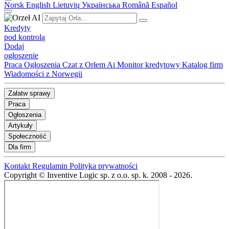
Norsk
English
Lietuvių
Українська
Română
Español
Kredyty
pod kontrolą
Dodaj
ogłoszenie
Praca
Ogłoszenia
Czat z Orłem Ai
Monitor kredytowy
Katalog firm
Wiadomości z Norwegii
Załatw sprawy
Praca
Ogłoszenia
Artykuły
Społeczność
Dla firm
Kontakt
Regulamin
Polityka prywatności
Copyright © Inventive Logic sp. z o.o. sp. k. 2008 - 2026.