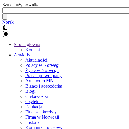
Szukaj użytkownika ...
Norsk
Strona główna
Kontakt
Artykuły
Aktualności
Polacy w Norwegii
Życie w Norwegii
Praca i prawo pracy
Archiwum MN
Biznes i gospodarka
Blogi
Ciekawostki
Czytelnia
Edukacja
Finanse i kredyty
Firma w Norwegii
Historia
Komunikat prasowy