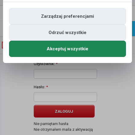
Napisz
Profil
Zarządzaj preferencjami
wiadomość
Znajomi
Galeria
Odrzuć wszystkie
Galeria zdjęć użytkownika
piotrek patyk
Akceptuj wszystkie
Użytkownik:
*
Hasło:
*
ZALOGUJ
Nie pamiętam hasła
Nie otrzymałem maila z aktywacją