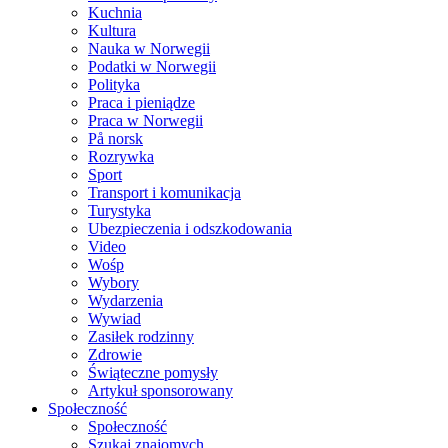
Kuchnia
Kultura
Nauka w Norwegii
Podatki w Norwegii
Polityka
Praca i pieniądze
Praca w Norwegii
På norsk
Rozrywka
Sport
Transport i komunikacja
Turystyka
Ubezpieczenia i odszkodowania
Video
Wośp
Wybory
Wydarzenia
Wywiad
Zasiłek rodzinny
Zdrowie
Świąteczne pomysły
Artykuł sponsorowany
Społeczność
Społeczność
Szukaj znajomych