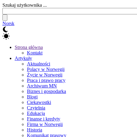
Szukaj użytkownika ...
Norsk
Strona główna
Kontakt
Artykuły
Aktualności
Polacy w Norwegii
Życie w Norwegii
Praca i prawo pracy
Archiwum MN
Biznes i gospodarka
Blogi
Ciekawostki
Czytelnia
Edukacja
Finanse i kredyty
Firma w Norwegii
Historia
Komunikat prasowy