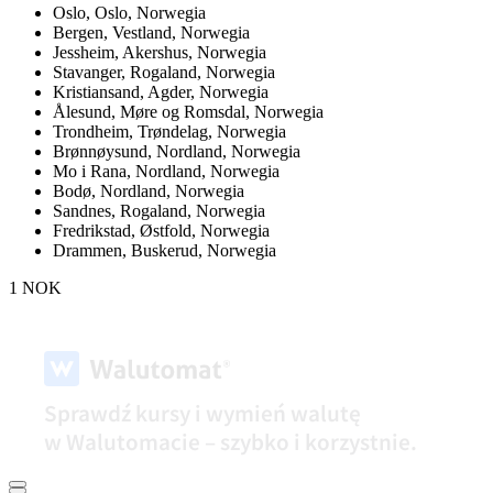
Oslo,
Oslo, Norwegia
Bergen,
Vestland, Norwegia
Jessheim,
Akershus, Norwegia
Stavanger,
Rogaland, Norwegia
Kristiansand,
Agder, Norwegia
Ålesund,
Møre og Romsdal, Norwegia
Trondheim,
Trøndelag, Norwegia
Brønnøysund,
Nordland, Norwegia
Mo i Rana,
Nordland, Norwegia
Bodø,
Nordland, Norwegia
Sandnes,
Rogaland, Norwegia
Fredrikstad,
Østfold, Norwegia
Drammen,
Buskerud, Norwegia
1 NOK