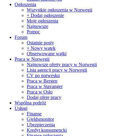
Ogłoszenia
Wszystkie ogłoszenia w Norwegii
+ Dodaj ogłoszenie
Moje ogłoszenia
Najnowsze
Pomoc
Forum
Ostatnie posty
+ Nowy wątek
Obserwowane wątki
Praca w Norwegii
Najnowsze oferty pracy w Norwegii
Lista agencji pracy w Norwegii
CV po norwesku
Praca w Bergen
Praca w Stavanger
Praca w Oslo
Dodaj oferę pracy
Wspólna podróż
Usługi
Finanse
Gjeldsmonitor
Ubezpieczenia
Kredyt konsumencki
Finanse ogłoszenia