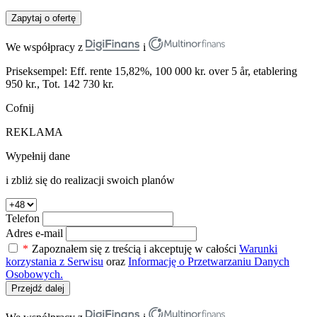
Zapytaj o ofertę
We współpracy z
i
Priseksempel: Eff. rente 15,82%, 100 000 kr. over 5 år, etablering
950 kr., Tot. 142 730 kr.
Cofnij
REKLAMA
Wypełnij dane
i zbliż się do realizacji swoich planów
Telefon
Adres e-mail
*
Zapoznałem się z treścią i akceptuję w całości
Warunki
korzystania z Serwisu
oraz
Informację o Przetwarzaniu Danych
Osobowych.
Przejdź dalej