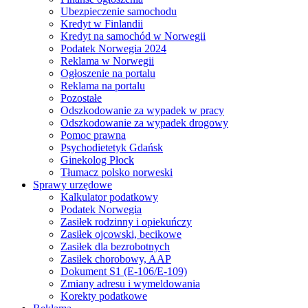
Ubezpieczenie samochodu
Kredyt w Finlandii
Kredyt na samochód w Norwegii
Podatek Norwegia 2024
Reklama w Norwegii
Ogłoszenie na portalu
Reklama na portalu
Pozostałe
Odszkodowanie za wypadek w pracy
Odszkodowanie za wypadek drogowy
Pomoc prawna
Psychodietetyk Gdańsk
Ginekolog Płock
Tłumacz polsko norweski
Sprawy urzędowe
Kalkulator podatkowy
Podatek Norwegia
Zasiłek rodzinny i opiekuńczy
Zasiłek ojcowski, becikowe
Zasiłek dla bezrobotnych
Zasiłek chorobowy, AAP
Dokument S1 (E-106/E-109)
Zmiany adresu i wymeldowania
Korekty podatkowe