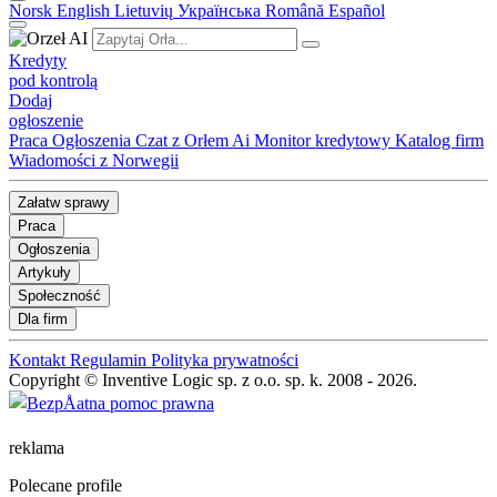
Norsk
English
Lietuvių
Українська
Română
Español
Kredyty
pod kontrolą
Dodaj
ogłoszenie
Praca
Ogłoszenia
Czat z Orłem Ai
Monitor kredytowy
Katalog firm
Wiadomości z Norwegii
Załatw sprawy
Praca
Ogłoszenia
Artykuły
Społeczność
Dla firm
Kontakt
Regulamin
Polityka prywatności
Copyright © Inventive Logic sp. z o.o. sp. k. 2008 - 2026.
reklama
Polecane profile