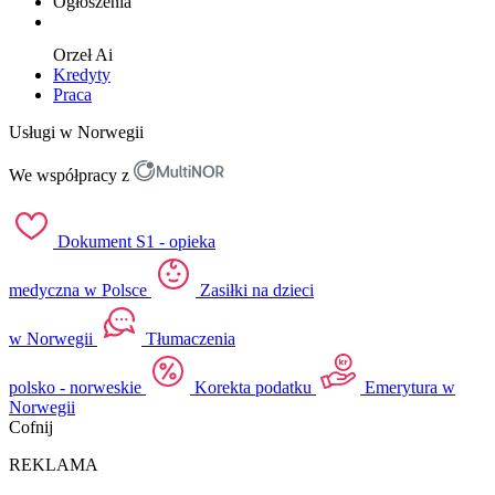
Ogłoszenia
Orzeł
Ai
Kredyty
Praca
Usługi w Norwegii
We współpracy z
Dokument S1 - opieka
medyczna w Polsce
Zasiłki na dzieci
w Norwegii
Tłumaczenia
polsko - norweskie
Korekta podatku
Emerytura w
Norwegii
Cofnij
REKLAMA