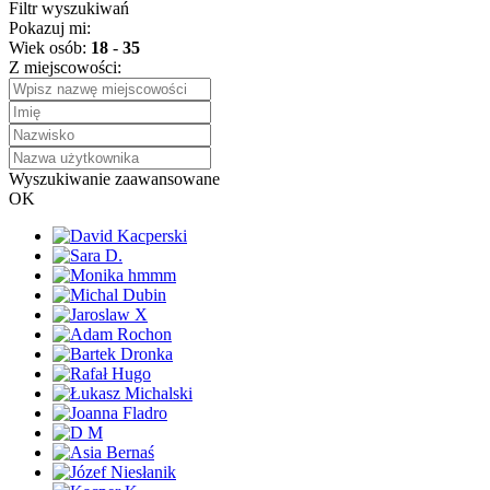
Filtr wyszukiwań
Pokazuj mi:
Wiek osób:
18
-
35
Z miejscowości:
Wyszukiwanie zaawansowane
OK