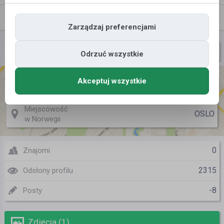
Znajomi
Galeria
Zarządzaj preferencjami
PIG
Nazwa użytkownika
Odrzuć wszystkie
Akceptuj wszystkie
Miejscowość
WARSZAWA
w Polsce
Miejscowość
OSLO
w Norwegii
0
Znajomi
2315
Odsłony profilu
-8
Posty
Zdjęcia (1)