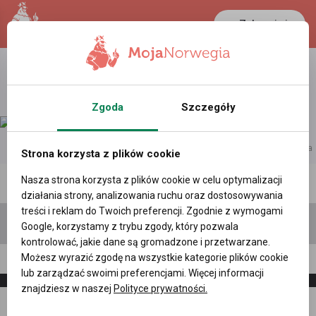
Zaloguj się
Zgoda
Szczegóły
reklama
Strona korzysta z plików cookie
Nasza strona korzysta z plików cookie w celu optymalizacji
Polecane profile
Filtr wyszukiwań
działania strony, analizowania ruchu oraz dostosowywania
treści i reklam do Twoich preferencji. Zgodnie z wymogami
Google, korzystamy z trybu zgody, który pozwala
kontrolować, jakie dane są gromadzone i przetwarzane.
Możesz wyrazić zgodę na wszystkie kategorie plików cookie
PIG DRIVER
lub zarządzać swoimi preferencjami. Więcej informacji
znajdziesz w naszej
Polityce prywatności.
Napisz
Zaproś
wiadomość
do znajomych