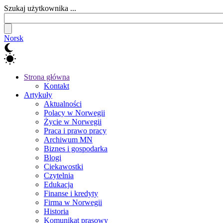
Szukaj użytkownika ...
Norsk
Strona główna
Kontakt
Artykuły
Aktualności
Polacy w Norwegii
Życie w Norwegii
Praca i prawo pracy
Archiwum MN
Biznes i gospodarka
Blogi
Ciekawostki
Czytelnia
Edukacja
Finanse i kredyty
Firma w Norwegii
Historia
Komunikat prasowy