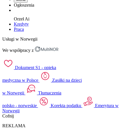
Ogłoszenia
Orzeł
Ai
Kredyty
Praca
Usługi w Norwegii
We współpracy z
Dokument S1 - opieka
medyczna w Polsce
Zasiłki na dzieci
w Norwegii
Tłumaczenia
polsko - norweskie
Korekta podatku
Emerytura w
Norwegii
Cofnij
REKLAMA