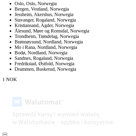
Oslo,
Oslo, Norwegia
Bergen,
Vestland, Norwegia
Jessheim,
Akershus, Norwegia
Stavanger,
Rogaland, Norwegia
Kristiansand,
Agder, Norwegia
Ålesund,
Møre og Romsdal, Norwegia
Trondheim,
Trøndelag, Norwegia
Brønnøysund,
Nordland, Norwegia
Mo i Rana,
Nordland, Norwegia
Bodø,
Nordland, Norwegia
Sandnes,
Rogaland, Norwegia
Fredrikstad,
Østfold, Norwegia
Drammen,
Buskerud, Norwegia
1 NOK