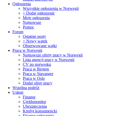
Ogłoszenia
Wszystkie ogłoszenia w Norwegii
+ Dodaj ogłoszenie
Moje ogłoszenia
Najnowsze
Pomoc
Forum
Ostatnie posty
+ Nowy wątek
Obserwowane wątki
Praca w Norwegii
Najnowsze oferty pracy w Norwegii
Lista agencji pracy w Norwegii
CV po norwesku
Praca w Bergen
Praca w Stavanger
Praca w Oslo
Dodaj oferę pracy
Wspólna podróż
Usługi
Finanse
Gjeldsmonitor
Ubezpieczenia
Kredyt konsumencki
Finanse ogłoszenia