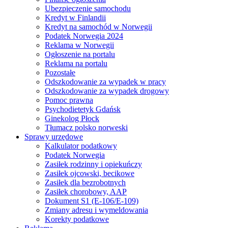
Ubezpieczenie samochodu
Kredyt w Finlandii
Kredyt na samochód w Norwegii
Podatek Norwegia 2024
Reklama w Norwegii
Ogłoszenie na portalu
Reklama na portalu
Pozostałe
Odszkodowanie za wypadek w pracy
Odszkodowanie za wypadek drogowy
Pomoc prawna
Psychodietetyk Gdańsk
Ginekolog Płock
Tłumacz polsko norweski
Sprawy urzędowe
Kalkulator podatkowy
Podatek Norwegia
Zasiłek rodzinny i opiekuńczy
Zasiłek ojcowski, becikowe
Zasiłek dla bezrobotnych
Zasiłek chorobowy, AAP
Dokument S1 (E-106/E-109)
Zmiany adresu i wymeldowania
Korekty podatkowe