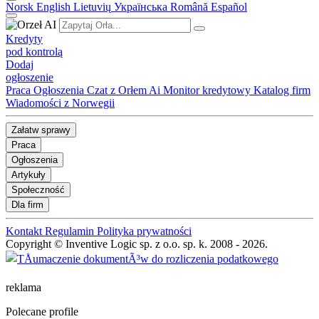
Norsk
English
Lietuvių
Українська
Română
Español
Kredyty
pod kontrolą
Dodaj
ogłoszenie
Praca
Ogłoszenia
Czat z Orłem Ai
Monitor kredytowy
Katalog firm
Wiadomości z Norwegii
Załatw sprawy
Praca
Ogłoszenia
Artykuły
Społeczność
Dla firm
Kontakt
Regulamin
Polityka prywatności
Copyright © Inventive Logic sp. z o.o. sp. k. 2008 - 2026.
reklama
Polecane profile