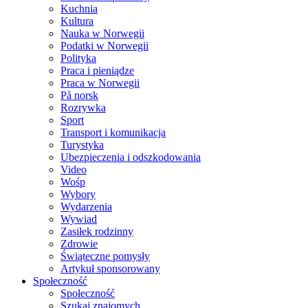
Kuchnia
Kultura
Nauka w Norwegii
Podatki w Norwegii
Polityka
Praca i pieniądze
Praca w Norwegii
På norsk
Rozrywka
Sport
Transport i komunikacja
Turystyka
Ubezpieczenia i odszkodowania
Video
Wośp
Wybory
Wydarzenia
Wywiad
Zasiłek rodzinny
Zdrowie
Świąteczne pomysły
Artykuł sponsorowany
Społeczność
Społeczność
Szukaj znajomych