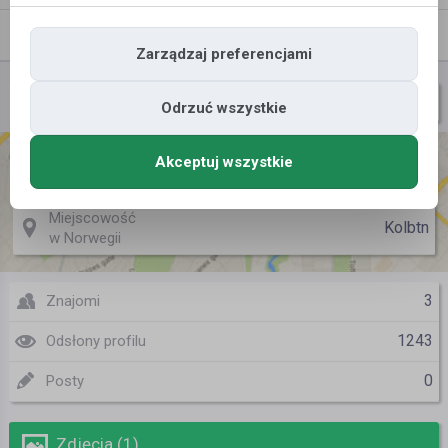
Znajomi
Galeria
Zarządzaj preferencjami
natalia9010
Nazwa użytkownika
Odrzuć wszystkie
Akceptuj wszystkie
Miejscowość
Gorzów Wlkp
w Polsce
Miejscowość
Kolbtn
w Norwegii
3
Znajomi
1243
Odsłony profilu
0
Posty
Zdjęcia (1)