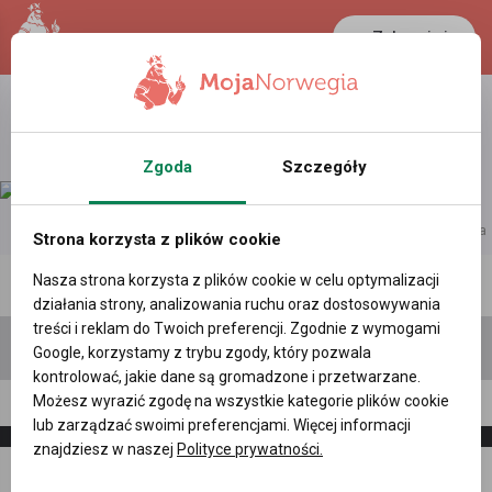
Zaloguj się
Zgoda
Szczegóły
reklama
Strona korzysta z plików cookie
Nasza strona korzysta z plików cookie w celu optymalizacji
Polecane profile
Filtr wyszukiwań
działania strony, analizowania ruchu oraz dostosowywania
treści i reklam do Twoich preferencji. Zgodnie z wymogami
Google, korzystamy z trybu zgody, który pozwala
kontrolować, jakie dane są gromadzone i przetwarzane.
Możesz wyrazić zgodę na wszystkie kategorie plików cookie
Natalia Skora, (35 l.)
lub zarządzać swoimi preferencjami. Więcej informacji
znajdziesz w naszej
Polityce prywatności.
Napisz
Zaproś
wiadomość
do znajomych