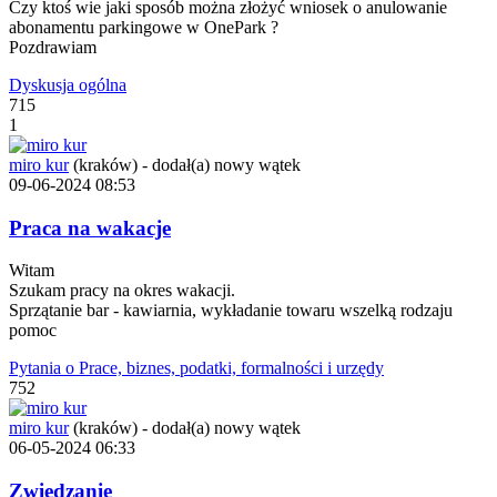
Czy ktoś wie jaki sposób można złożyć wniosek o anulowanie
abonamentu parkingowe w OnePark ?
Pozdrawiam
Dyskusja ogólna
715
1
miro kur
(kraków)
-
dodał(a) nowy wątek
09-06-2024 08:53
Praca na wakacje
Witam
Szukam pracy na okres wakacji.
Sprzątanie bar - kawiarnia, wykładanie towaru wszelką rodzaju
pomoc
Pytania o Prace, biznes, podatki, formalności i urzędy
752
miro kur
(kraków)
-
dodał(a) nowy wątek
06-05-2024 06:33
Zwiedzanie