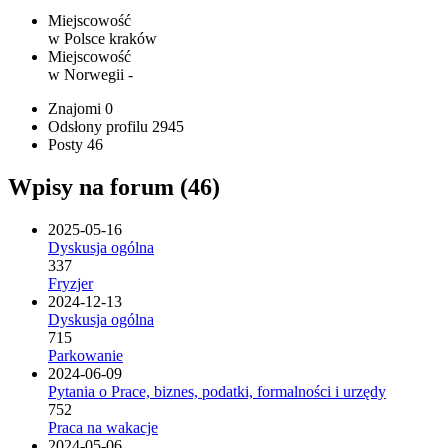
Miejscowość
w Polsce
kraków
Miejscowość
w Norwegii
-
Znajomi
0
Odsłony profilu
2945
Posty
46
Wpisy na forum (46)
2025-05-16
Dyskusja ogólna
337
Fryzjer
2024-12-13
Dyskusja ogólna
715
Parkowanie
2024-06-09
Pytania o Prace, biznes, podatki, formalności i urzędy
752
Praca na wakacje
2024-05-06