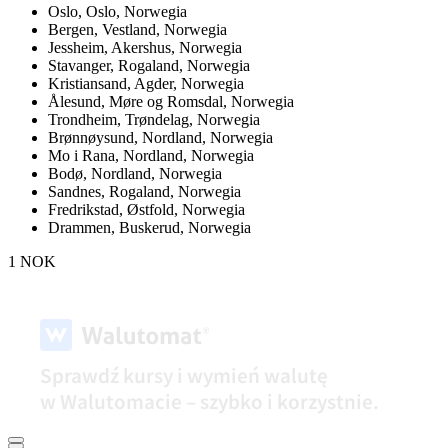
Oslo,
Oslo, Norwegia
Bergen,
Vestland, Norwegia
Jessheim,
Akershus, Norwegia
Stavanger,
Rogaland, Norwegia
Kristiansand,
Agder, Norwegia
Ålesund,
Møre og Romsdal, Norwegia
Trondheim,
Trøndelag, Norwegia
Brønnøysund,
Nordland, Norwegia
Mo i Rana,
Nordland, Norwegia
Bodø,
Nordland, Norwegia
Sandnes,
Rogaland, Norwegia
Fredrikstad,
Østfold, Norwegia
Drammen,
Buskerud, Norwegia
1 NOK