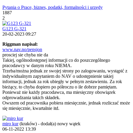
Pytania o Prace, biznes, podatki, formalności i urzędy
1887
2
G123 G-321
20-02-2023 09:27
Riggman napisał:
www.nav.no/pensjon
prosciej sie chyba nie da
Takiej, ogólnodostępnej informacji co do poszczególnego
pracodawcy w danym roku NIEMA.
Trzeba/można jednak ze swojej strony po zalogowaniu, wystąpić z
indywidualnym zapytaniem do NAV o udostępnienie takiej
informacji, jednak za rok ubiegły w pełnym zestawieniu. Za rok
bieżący, to chyba dopiero po półroczu o ile dobrze pamiętam.
Ponieważ nie każdy pracodawca, ma miesięczny obowiązek
odprowadzania takich składek.
Owszem od pracownika pobiera miesięcznie, jednak rozliczać może
się miesięcznie, kwartalnie itd.
miro kur
(kraków)
-
dodał(a) nowy wątek
06-11-2022 13:39