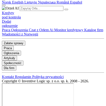
Norsk
English
Lietuvių
Українська
Română
Español
Kredyty
pod kontrolą
Dodaj
ogłoszenie
Praca
Ogłoszenia
Czat z Orłem Ai
Monitor kredytowy
Katalog firm
Wiadomości z Norwegii
Załatw sprawy
Praca
Ogłoszenia
Artykuły
Społeczność
Dla firm
Kontakt
Regulamin
Polityka prywatności
Copyright © Inventive Logic sp. z o.o. sp. k. 2008 - 2026.