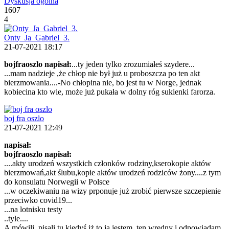
Dyskusja ogólna
1607
4
Onty_Ja_Gabriel_3.
21-07-2021 18:17
bojfraoszlo napisał:
...ty jeden tylko zrozumiałeś szydere...
...mam nadzieje ,że chłop nie był już u proboszcza po ten akt
bierzmowania....-
No chłopina nie, bo jest tu w Norge, jednak
kobiecina kto wie, może już pukała w dolny róg sukienki farorza.
boj fra oszlo
21-07-2021 12:49
napisał:
bojfraoszlo napisał:
....akty urodzeń wszystkich członków rodziny,kserokopie aktów
bierzmowań,akt ślubu,kopie aktów urodzeń rodziców żony....z tym
do konsulatu Norwegii w Polsce
...w oczekiwaniu na wizy prponuje już zrobić pierwsze szczepienie
przeciwko covid19...
...na lotnisku testy
..tyle....
A mówili, pisali tu kiedyś iż to ja jestem, ten wredny i odpowiadam