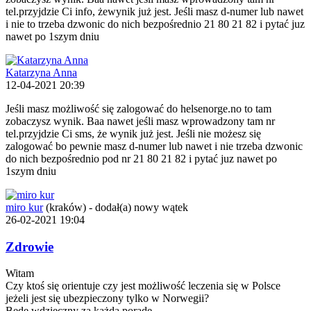
tel.przyjdzie Ci info, żewynik już jest. Jeśli masz d-numer lub nawet
i nie to trzeba dzwonic do nich bezpośrednio 21 80 21 82 i pytać juz
nawet po 1szym dniu
Katarzyna Anna
12-04-2021 20:39
Jeśli masz możliwość się zalogować do helsenorge.no to tam
zobaczysz wynik. Baa nawet jeśli masz wprowadzony tam nr
tel.przyjdzie Ci sms, że wynik już jest. Jeśli nie możesz się
zalogować bo pewnie masz d-numer lub nawet i nie trzeba dzwonic
do nich bezpośrednio pod nr 21 80 21 82 i pytać juz nawet po
1szym dniu
miro kur
(kraków)
-
dodał(a) nowy wątek
26-02-2021 19:04
Zdrowie
Witam
Czy ktoś się orientuje czy jest możliwość leczenia się w Polsce
jeżeli jest się ubezpieczony tylko w Norwegii?
Będę wdzięczny za każdą poradę