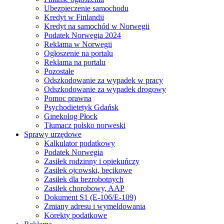
Ubezpieczenie samochodu
Kredyt w Finlandii
Kredyt na samochód w Norwegii
Podatek Norwegia 2024
Reklama w Norwegii
Ogłoszenie na portalu
Reklama na portalu
Pozostałe
Odszkodowanie za wypadek w pracy
Odszkodowanie za wypadek drogowy
Pomoc prawna
Psychodietetyk Gdańsk
Ginekolog Płock
Tłumacz polsko norweski
Sprawy urzędowe
Kalkulator podatkowy
Podatek Norwegia
Zasiłek rodzinny i opiekuńczy
Zasiłek ojcowski, becikowe
Zasiłek dla bezrobotnych
Zasiłek chorobowy, AAP
Dokument S1 (E-106/E-109)
Zmiany adresu i wymeldowania
Korekty podatkowe