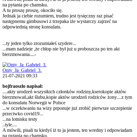
na pytania po chamsku.
A tu proszę proszę, okociło się.
Jednak ja ciebie rozumiem, trudno jest tysięczny raz pisać
następnemu gimbusowi z trzepaka iże wystarczy zajrzeć na
odpowiednią stronę konsulatu.
...ty jeden tylko zrozumiałeś szydere...
...mam nadzieje ,że chłop nie był już u proboszcza po ten akt
bierzmowania....-
Onty_Ja_Gabriel_3.
21-07-2021 09:33
bojfraoszlo napisał:
....akty urodzeń wszystkich członków rodziny,kserokopie aktów
bierzmowań,akt ślubu,kopie aktów urodzeń rodziców żony....z tym
do konsulatu Norwegii w Polsce
...w oczekiwaniu na wizy prponuje już zrobić pierwsze szczepienie
przeciwko covid19...
...na lotnisku testy
..tyle....
A mówili, pisali tu kiedyś iż to ja jestem, ten wredny i odpowiadam
na pytania po chamsku.