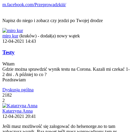
m.facebook.com/Przeprowadzkiii/
Napisz do niego i zobacz czy jezdzi po Twojej drodze
miro kur
(kraków)
-
dodał(a) nowy wątek
12-04-2021 14:43
Testy
Witam
Gdzie można sprawdzić wynik testu na Corona. Kazali mi czekać 1-
2 dni . A później to co ?
Pozdrawiam
Dyskusja ogólna
2182
2
Katarzyna Anna
12-04-2021 20:41
Jeśli masz możliwość się zalogować do helsenorge.no to tam
zobaczysz wynik. Baa nawet jeśli masz wprowadzony tam nr