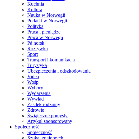
Kuchnia
Kultura
Nauka w Norwegii
Podatki w Norwegii
Polityka
Praca i pieniądze
Praca w Norwegii
På norsk
Rozrywka
Sport
Transport i komunikacja
Turystyka
Ubezpieczenia i odszkodowania
Video
Wośp
Wybory
Wydarzenia
Wywiad
Zasiłek rodzinny
Zdrowie
Świąteczne pomysły
Artykuł sponsorowany
Społeczność
Społeczność
Szukaj znajomych