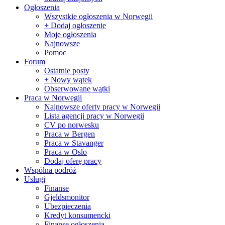
Ogłoszenia
Wszystkie ogłoszenia w Norwegii
+ Dodaj ogłoszenie
Moje ogłoszenia
Najnowsze
Pomoc
Forum
Ostatnie posty
+ Nowy wątek
Obserwowane wątki
Praca w Norwegii
Najnowsze oferty pracy w Norwegii
Lista agencji pracy w Norwegii
CV po norwesku
Praca w Bergen
Praca w Stavanger
Praca w Oslo
Dodaj oferę pracy
Wspólna podróż
Usługi
Finanse
Gjeldsmonitor
Ubezpieczenia
Kredyt konsumencki
Finanse ogłoszenia