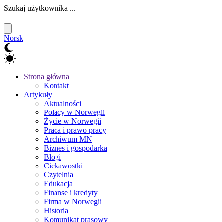
Szukaj użytkownika ...
Norsk
Strona główna
Kontakt
Artykuły
Aktualności
Polacy w Norwegii
Życie w Norwegii
Praca i prawo pracy
Archiwum MN
Biznes i gospodarka
Blogi
Ciekawostki
Czytelnia
Edukacja
Finanse i kredyty
Firma w Norwegii
Historia
Komunikat prasowy