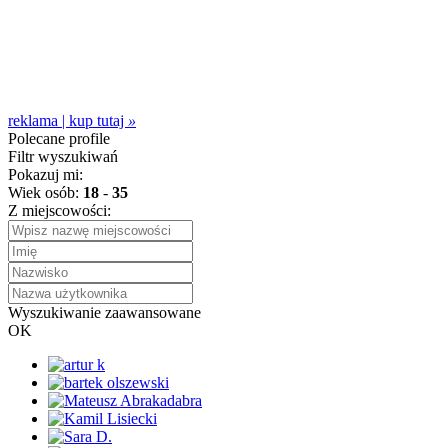
reklama | kup tutaj
»
Polecane profile
Filtr wyszukiwań
Pokazuj mi:
Wiek osób:
18
-
35
Z miejscowości:
Wyszukiwanie zaawansowane
OK