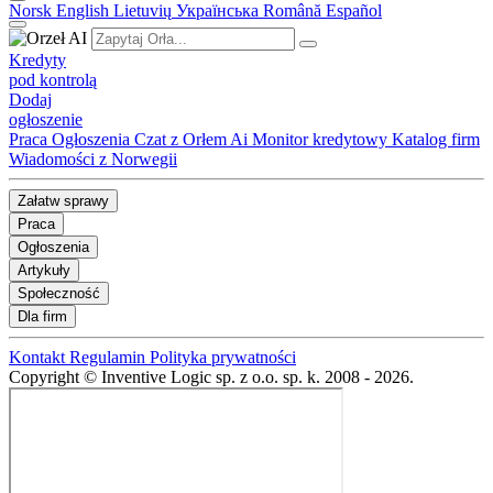
Norsk
English
Lietuvių
Українська
Română
Español
Kredyty
pod kontrolą
Dodaj
ogłoszenie
Praca
Ogłoszenia
Czat z Orłem Ai
Monitor kredytowy
Katalog firm
Wiadomości z Norwegii
Załatw sprawy
Praca
Ogłoszenia
Artykuły
Społeczność
Dla firm
Kontakt
Regulamin
Polityka prywatności
Copyright © Inventive Logic sp. z o.o. sp. k. 2008 - 2026.