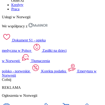
Orzeł
Ai
Kredyty
Praca
Usługi w Norwegii
We współpracy z
Dokument S1 - opieka
medyczna w Polsce
Zasiłki na dzieci
w Norwegii
Tłumaczenia
polsko - norweskie
Korekta podatku
Emerytura w
Norwegii
Cofnij
REKLAMA
Ogłoszenia w Norwegii