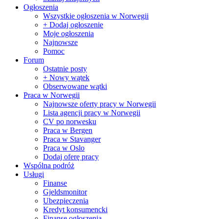
Ogłoszenia
Wszystkie ogłoszenia w Norwegii
+ Dodaj ogłoszenie
Moje ogłoszenia
Najnowsze
Pomoc
Forum
Ostatnie posty
+ Nowy wątek
Obserwowane wątki
Praca w Norwegii
Najnowsze oferty pracy w Norwegii
Lista agencji pracy w Norwegii
CV po norwesku
Praca w Bergen
Praca w Stavanger
Praca w Oslo
Dodaj oferę pracy
Wspólna podróż
Usługi
Finanse
Gjeldsmonitor
Ubezpieczenia
Kredyt konsumencki
Finanse ogłoszenia