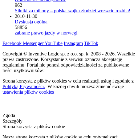
962
Silniki za miliony – polska szajka złodziei wreszcie rozbita!
2010-11-30
Dyskusja ogólna
58856
zabrane prawo jazdy w norwegi
Facebook
Messenger
YouTube
Instagram
TikTok
Copyright © Inventive Logic sp. z o.o. sp. k. 2008 - 2026. Wszelkie
prawa zastrzeżone. Korzystanie z serwisu oznacza akceptację
regulaminu. Portal nie ponosi odpowiedzialności za publikowane
treści użytkowników!
Strona korzysta z plików cookies w celu realizacji usług i zgodnie z
Polityką Prywatności.
W każdej chwili możesz zmienić swoje
ustawienia plików cookies
Zgoda
Szczegóły
Strona korzysta z plików cookie
Nasza strona korzysta z plików cookie w celu optymalizacji