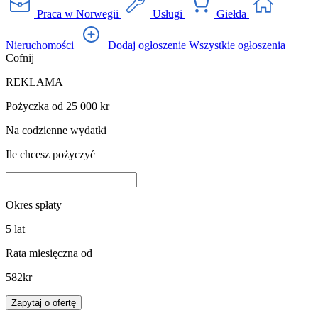
Praca w Norwegii
Usługi
Giełda
Nieruchomości
Dodaj ogłoszenie
Wszystkie ogłoszenia
Cofnij
REKLAMA
Pożyczka od 25 000 kr
Na codzienne wydatki
Ile chcesz pożyczyć
Okres spłaty
5
lat
Rata miesięczna od
582
kr
Zapytaj o ofertę