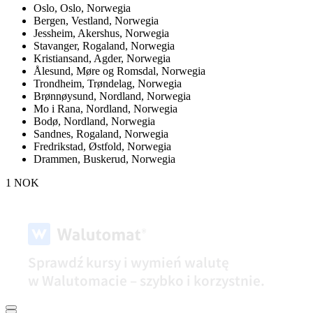
Oslo,
Oslo, Norwegia
Bergen,
Vestland, Norwegia
Jessheim,
Akershus, Norwegia
Stavanger,
Rogaland, Norwegia
Kristiansand,
Agder, Norwegia
Ålesund,
Møre og Romsdal, Norwegia
Trondheim,
Trøndelag, Norwegia
Brønnøysund,
Nordland, Norwegia
Mo i Rana,
Nordland, Norwegia
Bodø,
Nordland, Norwegia
Sandnes,
Rogaland, Norwegia
Fredrikstad,
Østfold, Norwegia
Drammen,
Buskerud, Norwegia
1 NOK