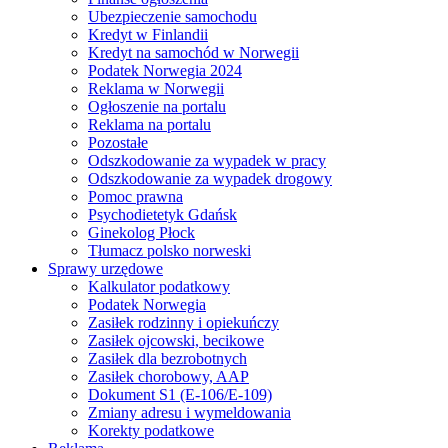
Ubezpieczenie samochodu
Kredyt w Finlandii
Kredyt na samochód w Norwegii
Podatek Norwegia 2024
Reklama w Norwegii
Ogłoszenie na portalu
Reklama na portalu
Pozostałe
Odszkodowanie za wypadek w pracy
Odszkodowanie za wypadek drogowy
Pomoc prawna
Psychodietetyk Gdańsk
Ginekolog Płock
Tłumacz polsko norweski
Sprawy urzędowe
Kalkulator podatkowy
Podatek Norwegia
Zasiłek rodzinny i opiekuńczy
Zasiłek ojcowski, becikowe
Zasiłek dla bezrobotnych
Zasiłek chorobowy, AAP
Dokument S1 (E-106/E-109)
Zmiany adresu i wymeldowania
Korekty podatkowe