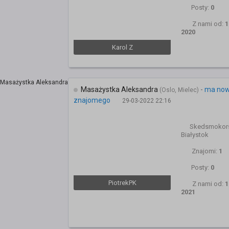
Posty:
0
Z nami od:
1
2020
Karol Z
Masażystka Aleksandra
-
ma no
(Oslo, Mielec)
znajomego
29-03-2022 22:16
Skedsmokors
Białystok
Znajomi:
1
Posty:
0
PiotrekPK
Z nami od:
1
2021