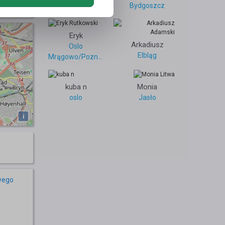
15
Bydgoszcz
Eryk
Arkadiusz
Oslo
Elbląg
Mrągowo/Poznań
kuba n
Monia
oslo
Jasło
i
wego