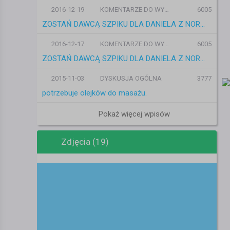
2016-12-19
KOMENTARZE DO WYDARZEŃ
6005
ZOSTAŃ DAWCĄ SZPIKU DLA DANIELA Z NORWEGII !
2016-12-17
KOMENTARZE DO WYDARZEŃ
6005
ZOSTAŃ DAWCĄ SZPIKU DLA DANIELA Z NORWEGII !
2015-11-03
DYSKUSJA OGÓLNA
3777
potrzebuje olejków do masażu.
Pokaż więcej wpisów
Zdjęcia (19)