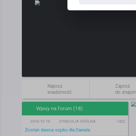
Napisz
Zaproś
wiadomość
do znajo
Wpisy na forum (18)
2016-12-19
DYSKUSJA OGÓLNA
1422
Zostan dawca szpiku dla Daniela