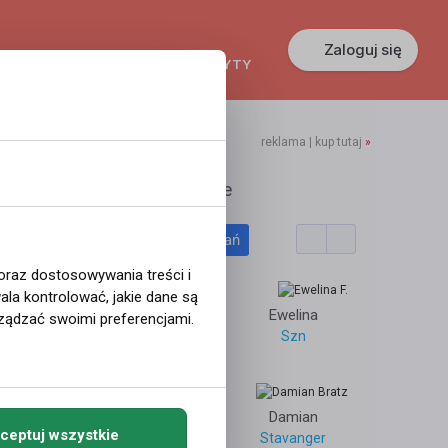
Zaloguj się
KREDYTY
GŁOSZENIA
PRACA
reklama | kup tutaj
»
assasje
Polecane profile
Filtr wyszukiwań
Mielec
 oraz dostosowywania treści i
la kontrolować, jakie dane są
Oslo
Paulina
Ewelina
ządzać swoimi preferencjami.
SANDNES
Szn
szczecin
164
53670
Bogdan
Damian
ceptuj wszystkie
Stavanger