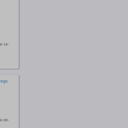
4-10-
wego
4-09-