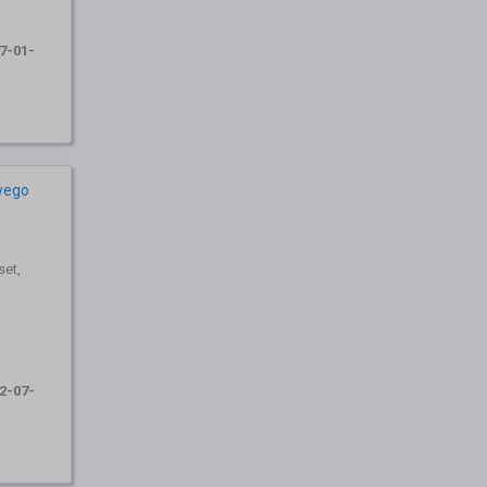
7-01-
wego
et,
2-07-