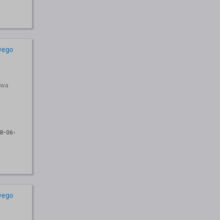
wego
awa
8-06-
wego