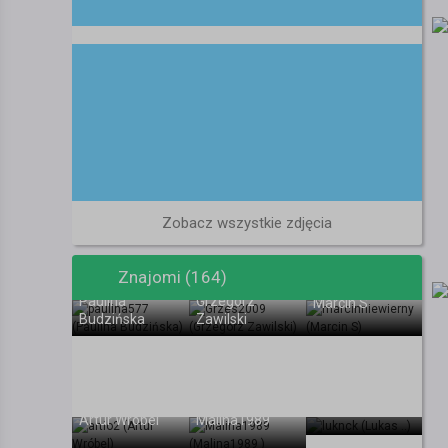
Zobacz wszystkie zdjęcia
Znajomi (164)
Paulina
Grzegorz
Marcin S
Budzińska
Zawilski
Lukas ..
Artur Wróbel
Malina1989