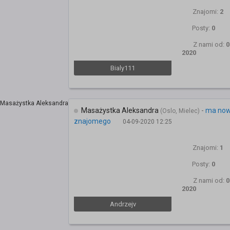
Znajomi:
2
Posty:
0
Z nami od:
0
2020
Bialy111
Masażystka Aleksandra
-
ma no
(Oslo, Mielec)
znajomego
04-09-2020 12:25
Znajomi:
1
Posty:
0
Z nami od:
0
2020
Andrzejv