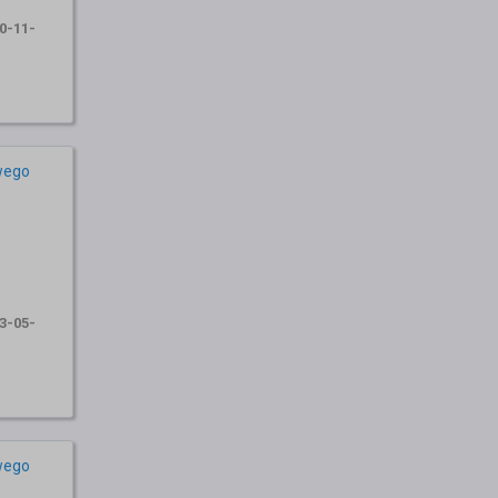
0-11-
wego
3-05-
wego