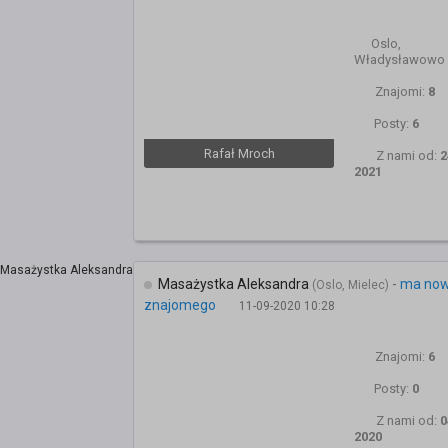
Oslo,
Władysławowo
Znajomi:
8
Posty:
6
Rafał Mroch
Z nami od:
2
2021
Masażystka Aleksandra
-
ma no
(Oslo, Mielec)
znajomego
11-09-2020 10:28
Znajomi:
6
Posty:
0
Z nami od:
0
2020