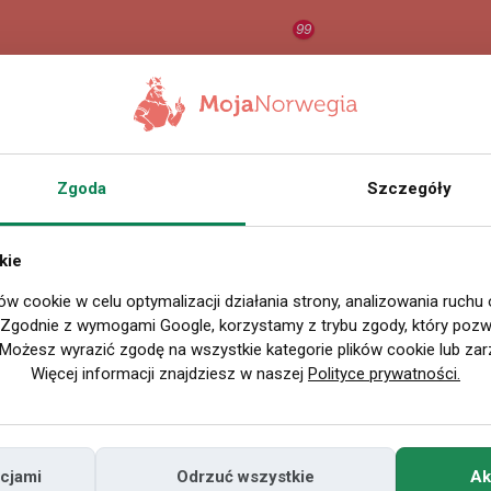
99
RAPORT
ORZEŁ AI
O
Zgoda
Szczegóły
Nazwa użytkownika
BodyBalancem
Miejscowość
kie
w Polsce
ów cookie w celu optymalizacji działania strony, analizowania ruchu
. Zgodnie z wymogami Google, korzystamy z trybu zgody, który pozwa
Miejscowość
Możesz wyrazić zgodę na wszystkie kategorie plików cookie lub zar
w Norwegii
Więcej informacji znajdziesz w naszej
Polityce prywatności.
Znajomi
Odsłony profilu
cjami
Odrzuć wszystkie
Ak