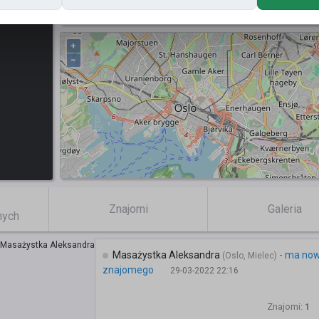
Posty
+
−
Znajomi
Galeria
mych
Masażystka Aleksandra
-
ma no
(Oslo, Mielec)
znajomego
29-03-2022 22:16
Znajomi:
1