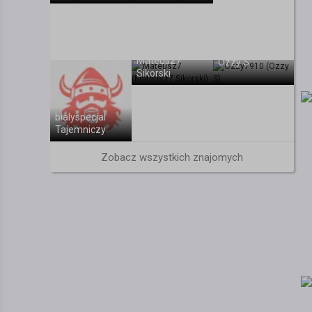
Mateusz7
Ozzy S
Sikorski
bialyspecjal
Tajemniczy
Zobacz wszystkich znajomych