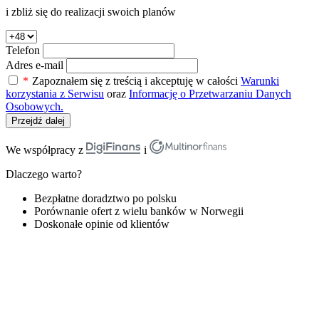
i zbliż się do realizacji swoich planów
Telefon
Adres e-mail
*
Zapoznałem się z treścią i akceptuję w całości
Warunki
korzystania z Serwisu
oraz
Informację o Przetwarzaniu Danych
Osobowych.
Przejdź dalej
We współpracy z
i
Dlaczego warto?
Bezpłatne doradztwo po polsku
Porównanie ofert z wielu banków w Norwegii
Doskonałe opinie od klientów