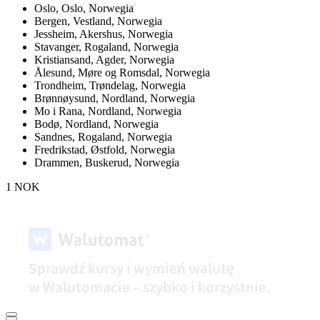
Oslo,
Oslo, Norwegia
Bergen,
Vestland, Norwegia
Jessheim,
Akershus, Norwegia
Stavanger,
Rogaland, Norwegia
Kristiansand,
Agder, Norwegia
Ålesund,
Møre og Romsdal, Norwegia
Trondheim,
Trøndelag, Norwegia
Brønnøysund,
Nordland, Norwegia
Mo i Rana,
Nordland, Norwegia
Bodø,
Nordland, Norwegia
Sandnes,
Rogaland, Norwegia
Fredrikstad,
Østfold, Norwegia
Drammen,
Buskerud, Norwegia
1 NOK