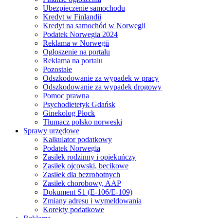
Ubezpieczenie samochodu
Kredyt w Finlandii
Kredyt na samochód w Norwegii
Podatek Norwegia 2024
Reklama w Norwegii
Ogłoszenie na portalu
Reklama na portalu
Pozostałe
Odszkodowanie za wypadek w pracy
Odszkodowanie za wypadek drogowy
Pomoc prawna
Psychodietetyk Gdańsk
Ginekolog Płock
Tłumacz polsko norweski
Sprawy urzędowe
Kalkulator podatkowy
Podatek Norwegia
Zasiłek rodzinny i opiekuńczy
Zasiłek ojcowski, becikowe
Zasiłek dla bezrobotnych
Zasiłek chorobowy, AAP
Dokument S1 (E-106/E-109)
Zmiany adresu i wymeldowania
Korekty podatkowe