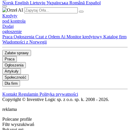
Norsk
English
Lietuvių
Українська
Română
Español
Kredyty
pod kontrolą
Dodaj
ogłoszenie
Praca
Ogłoszenia
Czat z Orłem Ai
Monitor kredytowy
Katalog firm
Wiadomości z Norwegii
Załatw sprawy
Praca
Ogłoszenia
Artykuły
Społeczność
Dla firm
Kontakt
Regulamin
Polityka prywatności
Copyright © Inventive Logic sp. z o.o. sp. k. 2008 - 2026.
reklama
Polecane profile
Filtr wyszukiwań
Pokazuj mi: