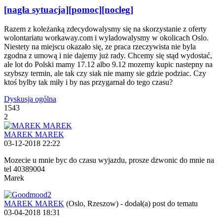
[nagła sytuacja][pomoc][nocleg]
Razem z koleżanką zdecydowalysmy się na skorzystanie z oferty
wolontariatu workaway.com i wyladowalysmy w okolicach Oslo.
Niestety na miejscu okazało się, ze praca rzeczywista nie byla
zgodna z umową i nie dajemy już rady. Chcemy się stąd wydostać,
ale lot do Polski mamy 17.12 albo 9.12 mozemy kupic nastepny na
szybszy termin, ale tak czy siak nie mamy sie gdzie podziac. Czy
ktoś bylby tak miły i by nas przygarnał do tego czasu?
Dyskusja ogólna
1543
2
MAREK MAREK
03-12-2018 22:22
Mozecie u mnie byc do czasu wyjazdu, prosze dzwonic do mnie na
tel 40389004
Marek
MAREK MAREK
(Oslo, Rzeszow)
-
dodał(a) post do tematu
03-04-2018 18:31