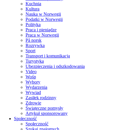
Kuchnia
Kultura
Nauka w Norwegii
Podatki w Norwegii
Polityka
Praca i pieniądze
Praca w Norwegii
På norsk
Rozrywka
Sport
Transport i komunikacja
Turystyka
Ubezpieczenia i odszkodowania
Video
Wośp
Wybory
Wydarzenia
Wywiad
Zasiłek rodzinny
Zdrowie
Świąteczne pomysły
Artykuł sponsorowany
Społeczność
Społeczność
Szukaj znajomych