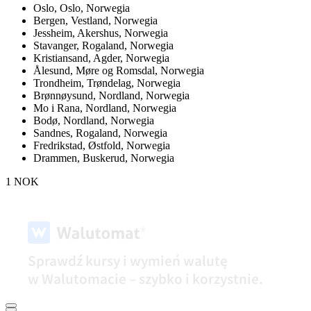
Oslo,
Oslo, Norwegia
Bergen,
Vestland, Norwegia
Jessheim,
Akershus, Norwegia
Stavanger,
Rogaland, Norwegia
Kristiansand,
Agder, Norwegia
Ålesund,
Møre og Romsdal, Norwegia
Trondheim,
Trøndelag, Norwegia
Brønnøysund,
Nordland, Norwegia
Mo i Rana,
Nordland, Norwegia
Bodø,
Nordland, Norwegia
Sandnes,
Rogaland, Norwegia
Fredrikstad,
Østfold, Norwegia
Drammen,
Buskerud, Norwegia
1 NOK