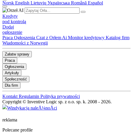
Norsk
English
Lietuvių
Українська
Română
Español
Kredyty
pod kontrolą
Dodaj
ogłoszenie
Praca
Ogłoszenia
Czat z Orłem Ai
Monitor kredytowy
Katalog firm
Wiadomości z Norwegii
Załatw sprawy
Praca
Ogłoszenia
Artykuły
Społeczność
Dla firm
Kontakt
Regulamin
Polityka prywatności
Copyright © Inventive Logic sp. z o.o. sp. k. 2008 - 2026.
reklama
Polecane profile