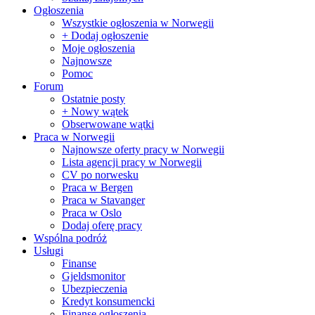
Ogłoszenia
Wszystkie ogłoszenia w Norwegii
+ Dodaj ogłoszenie
Moje ogłoszenia
Najnowsze
Pomoc
Forum
Ostatnie posty
+ Nowy wątek
Obserwowane wątki
Praca w Norwegii
Najnowsze oferty pracy w Norwegii
Lista agencji pracy w Norwegii
CV po norwesku
Praca w Bergen
Praca w Stavanger
Praca w Oslo
Dodaj oferę pracy
Wspólna podróż
Usługi
Finanse
Gjeldsmonitor
Ubezpieczenia
Kredyt konsumencki
Finanse ogłoszenia