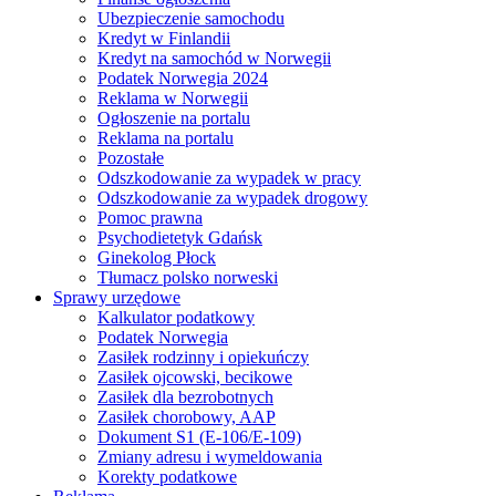
Ubezpieczenie samochodu
Kredyt w Finlandii
Kredyt na samochód w Norwegii
Podatek Norwegia 2024
Reklama w Norwegii
Ogłoszenie na portalu
Reklama na portalu
Pozostałe
Odszkodowanie za wypadek w pracy
Odszkodowanie za wypadek drogowy
Pomoc prawna
Psychodietetyk Gdańsk
Ginekolog Płock
Tłumacz polsko norweski
Sprawy urzędowe
Kalkulator podatkowy
Podatek Norwegia
Zasiłek rodzinny i opiekuńczy
Zasiłek ojcowski, becikowe
Zasiłek dla bezrobotnych
Zasiłek chorobowy, AAP
Dokument S1 (E-106/E-109)
Zmiany adresu i wymeldowania
Korekty podatkowe