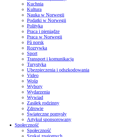
Kuchnia
Kultura
Nauka w Norwegii
Podatki w Norwegii
Polityka
Praca i pieniądze
Praca w Norwegii
På norsk
Rozrywka
Sport
Transport i komunikacja
Turystyka
Ubezpieczenia i odszkodowania
Video
Wośp
Wybory
Wydarzenia
Wywiad
Zasiłek rodzinny
Zdrowie
Świąteczne pomysły
Artykuł sponsorowany
Społeczność
Społeczność
Szukaj znajomych