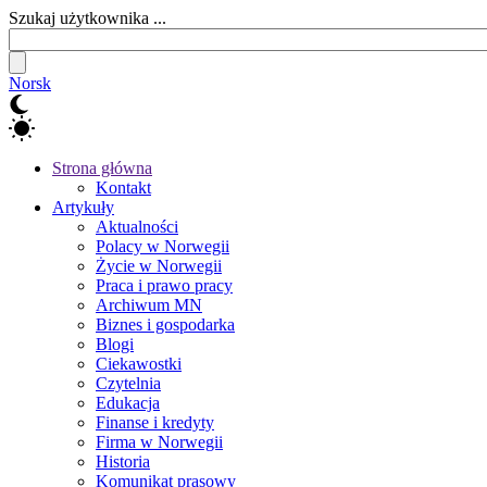
Szukaj użytkownika ...
Norsk
Strona główna
Kontakt
Artykuły
Aktualności
Polacy w Norwegii
Życie w Norwegii
Praca i prawo pracy
Archiwum MN
Biznes i gospodarka
Blogi
Ciekawostki
Czytelnia
Edukacja
Finanse i kredyty
Firma w Norwegii
Historia
Komunikat prasowy