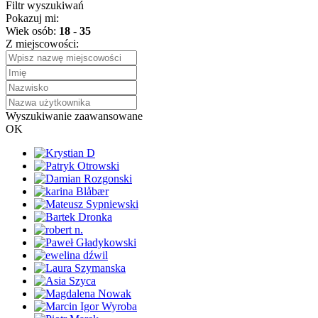
Filtr wyszukiwań
Pokazuj mi:
Wiek osób:
18
-
35
Z miejscowości:
Wyszukiwanie zaawansowane
OK