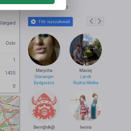
Kamil91
Polecane profile
Filtr wyszukiwań
Stargard
Oslo
1
Marycha
Maciej
1435
Stavanger
Larvik
Bydgoszcz
Rudna Wielka
0
Bern@dk@
Iwona