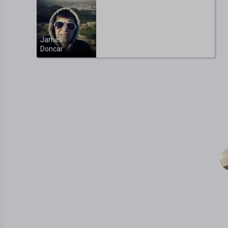
James
Doncar