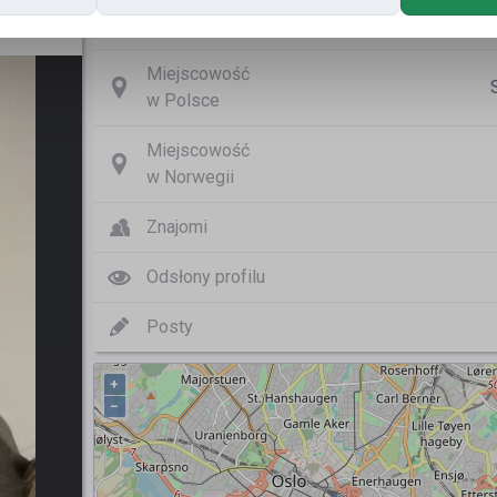
Nazwa użytkownika
Miejscowość
w Polsce
Miejscowość
w Norwegii
Znajomi
Odsłony profilu
Posty
+
−