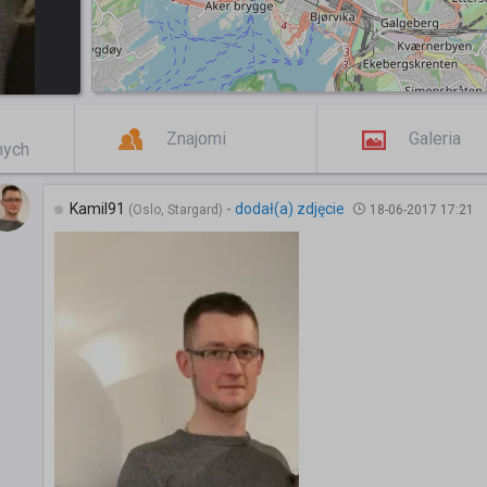
Znajomi
Galeria
mych
Kamil91
-
dodał(a) zdjęcie
(Oslo, Stargard)
18-06-2017 17:21