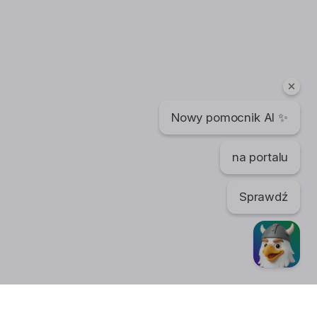
Nowy pomocnik AI ✨
na portalu
Sprawdź