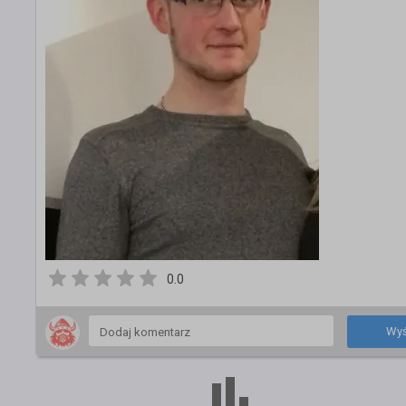
0.0
Wyś