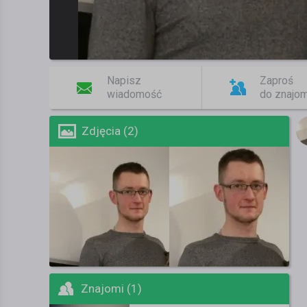
Napisz
Zaproś
wiadomość
do znajo
Zdjęcia (2)
Znajomi (1)