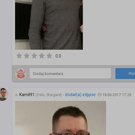
0.0
Wyś
Kamil91
-
dodał(a) zdjęcie
(Oslo, Stargard)
18-06-2017 17:20