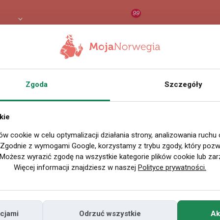
99
8 PLN
RAPORT
ORZEŁ AI
O
Zgoda
Szczegóły
kie
ów cookie w celu optymalizacji działania strony, analizowania ruchu
. Zgodnie z wymogami Google, korzystamy z trybu zgody, który pozwa
Możesz wyrazić zgodę na wszystkie kategorie plików cookie lub zar
Więcej informacji znajdziesz w naszej
Polityce prywatności.
cjami
Odrzuć wszystkie
Ak