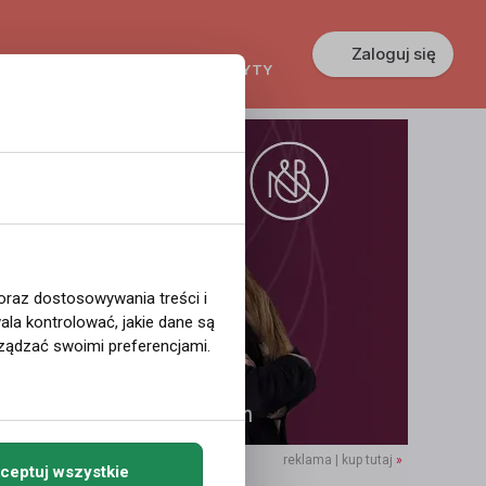
Zaloguj się
KREDYTY
GŁOSZENIA
PRACA
 oraz dostosowywania treści i
la kontrolować, jakie dane są
ządzać swoimi preferencjami.
reklama | kup tutaj
»
ceptuj wszystkie