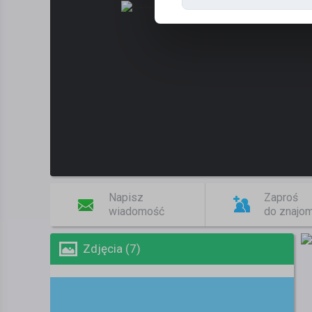
Napisz
Zaproś
wiadomość
do znajo
Zdjęcia (7)