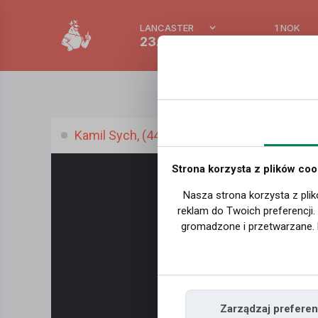
LANCASTER
1 NOK
23.4 °C
0.39 P
Kamil Sych, (44 l.)
Strona korzysta z plików coo
Nasza strona korzysta z plik
reklam do Twoich preferencji
gromadzone i przetwarzane. 
Zarządzaj preferen