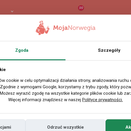
99
LN
RAPORT
ORZEŁ AI
O
Zgoda
Szczegóły
Nazwa użytkownika
Miejscowość
kie
w Polsce
ów cookie w celu optymalizacji działania strony, analizowania ruchu
. Zgodnie z wymogami Google, korzystamy z trybu zgody, który pozwa
Miejscowość
Li
Możesz wyrazić zgodę na wszystkie kategorie plików cookie lub zar
w Norwegii
Więcej informacji znajdziesz w naszej
Polityce prywatności.
Znajomi
Odsłony profilu
cjami
Odrzuć wszystkie
Ak