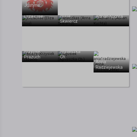
Justyna .
Anna
Eliza Elise
Adrian Kuchta
Skwiercz
Krzysiek
Agnieszka
Prazuch
Ch.
Anna
Radziejewska