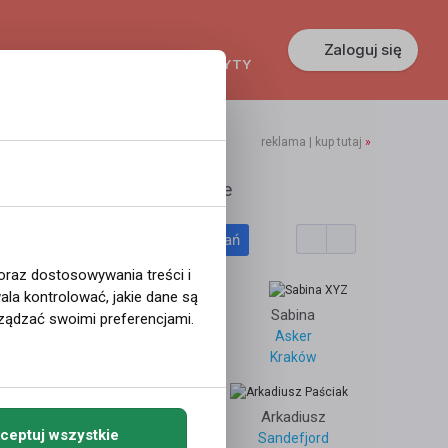
Zaloguj się
KREDYTY
GŁOSZENIA
PRACA
reklama | kup tutaj
»
sysiu25
Polecane profile
Filtr wyszukiwań
Wroclaw
 oraz dostosowywania treści i
la kontrolować, jakie dane są
llestrøm
Dominika
Sabina
ządzać swoimi preferencjami.
Asker
Kraków
9
3177
Sebastian
Arkadiusz
ceptuj wszystkie
Haugesund
Sandefjord