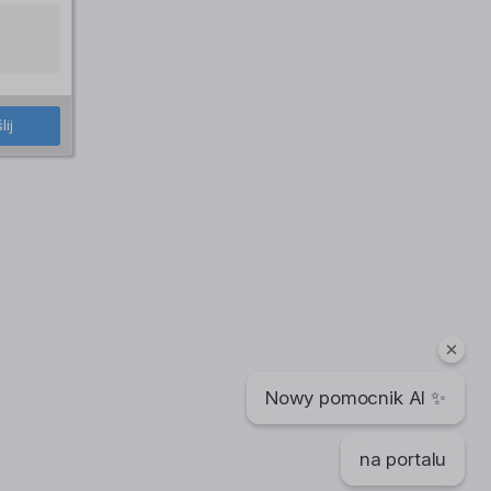
lij
Nowy pomocnik AI ✨
na portalu