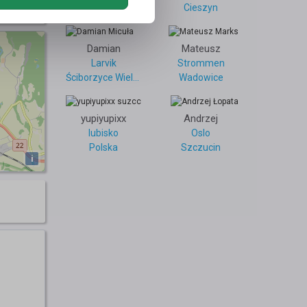
0
Tomaszow Lubelski
Cieszyn
Damian
Mateusz
Larvik
Strommen
Ściborzyce Wielkie
Wadowice
yupiyupixx
Andrzej
lubisko
Oslo
Polska
Szczucin
i