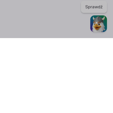
Sprawdź
TikTok
regulaminu. Portal nie ponosi odpowiedzialności za publikowane
nić swoje
ustawienia plików cookies