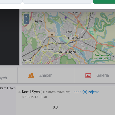
Posty
+
−
Znajomi
Galeria
mych
Kamil Sych
-
dodał(a) zdjęcie
(Lillestrøm, Wroclaw)
07-09-2015 19:48
0.0