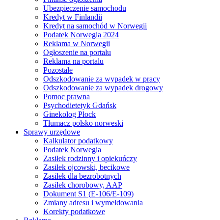
Ubezpieczenie samochodu
Kredyt w Finlandii
Kredyt na samochód w Norwegii
Podatek Norwegia 2024
Reklama w Norwegii
Ogłoszenie na portalu
Reklama na portalu
Pozostałe
Odszkodowanie za wypadek w pracy
Odszkodowanie za wypadek drogowy
Pomoc prawna
Psychodietetyk Gdańsk
Ginekolog Płock
Tłumacz polsko norweski
Sprawy urzędowe
Kalkulator podatkowy
Podatek Norwegia
Zasiłek rodzinny i opiekuńczy
Zasiłek ojcowski, becikowe
Zasiłek dla bezrobotnych
Zasiłek chorobowy, AAP
Dokument S1 (E-106/E-109)
Zmiany adresu i wymeldowania
Korekty podatkowe