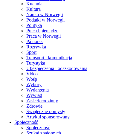
Kuchnia
Kultura
Nauka w Norwegii
Podatki w Norwegii
Polityka
Praca i pieniądze
Praca w Norwegii
På norsk
Rozrywka
Sport
Transport i komunikacja
Turystyka
Ubezpieczenia i odszkodowania
Video
Wośp
Wybory
Wydarzenia
Wywiad
Zasiłek rodzinny
Zdrowie
Świąteczne pomysły
Artykuł sponsorowany
Społeczność
Społeczność
Szukaj znajomych