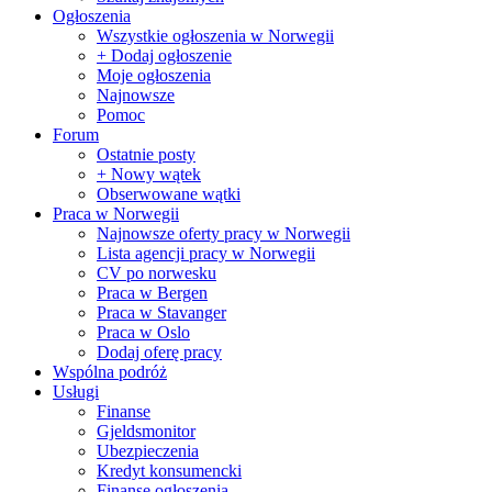
Ogłoszenia
Wszystkie ogłoszenia w Norwegii
+ Dodaj ogłoszenie
Moje ogłoszenia
Najnowsze
Pomoc
Forum
Ostatnie posty
+ Nowy wątek
Obserwowane wątki
Praca w Norwegii
Najnowsze oferty pracy w Norwegii
Lista agencji pracy w Norwegii
CV po norwesku
Praca w Bergen
Praca w Stavanger
Praca w Oslo
Dodaj oferę pracy
Wspólna podróż
Usługi
Finanse
Gjeldsmonitor
Ubezpieczenia
Kredyt konsumencki
Finanse ogłoszenia