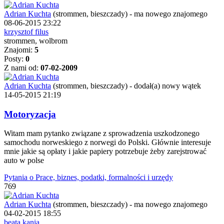
Adrian Kuchta
(strommen, bieszczady)
-
ma nowego znajomego
08-06-2015 23:22
krzysztof filus
strommen, wolbrom
Znajomi:
5
Posty:
0
Z nami od:
07-02-2009
Adrian Kuchta
(strommen, bieszczady)
-
dodał(a) nowy wątek
14-05-2015 21:19
Motoryzacja
Witam mam pytanko związane z sprowadzenia uszkodzonego
samochodu norweskiego z norwegi do Polski. Głównie interesuje
mnie jakie są opłaty i jakie papiery potrzebuje żeby zarejstrować
auto w polse
Pytania o Prace, biznes, podatki, formalności i urzędy
769
Adrian Kuchta
(strommen, bieszczady)
-
ma nowego znajomego
04-02-2015 18:55
beata kania