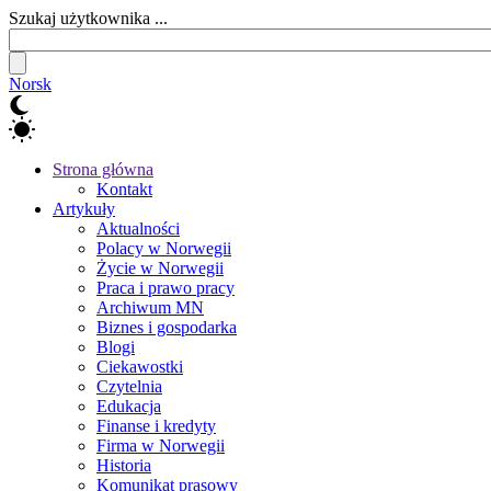
Szukaj użytkownika ...
Norsk
Strona główna
Kontakt
Artykuły
Aktualności
Polacy w Norwegii
Życie w Norwegii
Praca i prawo pracy
Archiwum MN
Biznes i gospodarka
Blogi
Ciekawostki
Czytelnia
Edukacja
Finanse i kredyty
Firma w Norwegii
Historia
Komunikat prasowy