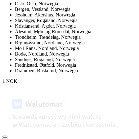
Oslo,
Oslo, Norwegia
Bergen,
Vestland, Norwegia
Jessheim,
Akershus, Norwegia
Stavanger,
Rogaland, Norwegia
Kristiansand,
Agder, Norwegia
Ålesund,
Møre og Romsdal, Norwegia
Trondheim,
Trøndelag, Norwegia
Brønnøysund,
Nordland, Norwegia
Mo i Rana,
Nordland, Norwegia
Bodø,
Nordland, Norwegia
Sandnes,
Rogaland, Norwegia
Fredrikstad,
Østfold, Norwegia
Drammen,
Buskerud, Norwegia
1 NOK