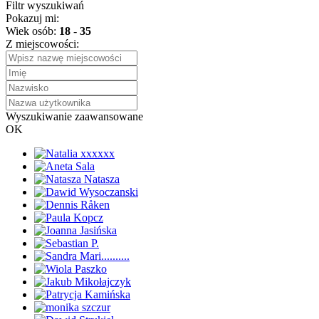
Filtr wyszukiwań
Pokazuj mi:
Wiek osób:
18
-
35
Z miejscowości:
Wyszukiwanie zaawansowane
OK