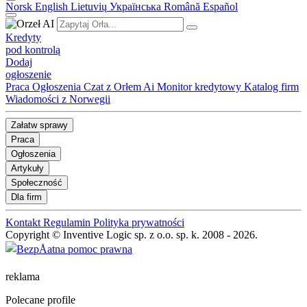
Norsk
English
Lietuvių
Українська
Română
Español
Kredyty
pod kontrolą
Dodaj
ogłoszenie
Praca
Ogłoszenia
Czat z Orłem Ai
Monitor kredytowy
Katalog firm
Wiadomości z Norwegii
Załatw sprawy
Praca
Ogłoszenia
Artykuły
Społeczność
Dla firm
Kontakt
Regulamin
Polityka prywatności
Copyright © Inventive Logic sp. z o.o. sp. k. 2008 - 2026.
reklama
Polecane profile