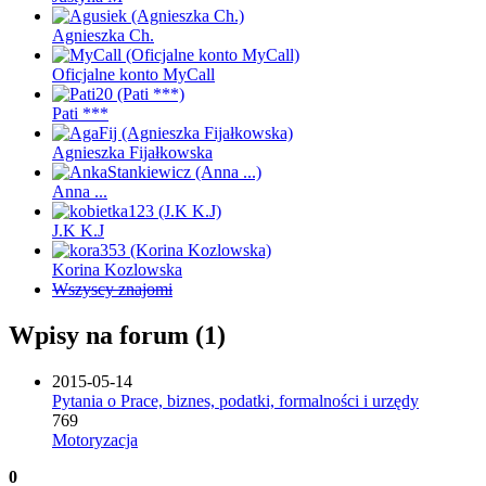
Agnieszka Ch.
Oficjalne konto MyCall
Pati ***
Agnieszka Fijałkowska
Anna ...
J.K K.J
Korina Kozlowska
Wszyscy znajomi
Wpisy na forum (1)
2015-05-14
Pytania o Prace, biznes, podatki, formalności i urzędy
769
Motoryzacja
0