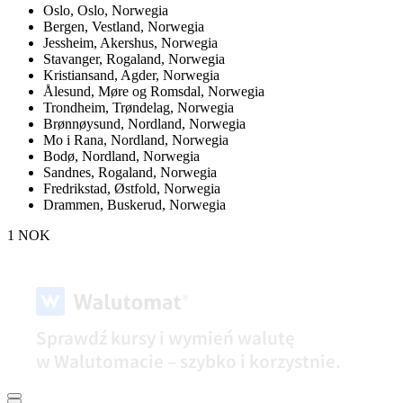
Oslo,
Oslo, Norwegia
Bergen,
Vestland, Norwegia
Jessheim,
Akershus, Norwegia
Stavanger,
Rogaland, Norwegia
Kristiansand,
Agder, Norwegia
Ålesund,
Møre og Romsdal, Norwegia
Trondheim,
Trøndelag, Norwegia
Brønnøysund,
Nordland, Norwegia
Mo i Rana,
Nordland, Norwegia
Bodø,
Nordland, Norwegia
Sandnes,
Rogaland, Norwegia
Fredrikstad,
Østfold, Norwegia
Drammen,
Buskerud, Norwegia
1 NOK