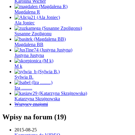
Karolina Wicher
Magdalena R
Ala Joniec
Susanne Zpoligonu
Magdalena BB
Justyna Justyna
M k
Sylwia B.
Iza .........
Katarzyna Skrajnowska
Wszyscy znajomi
Wpisy na forum (19)
2015-08-25