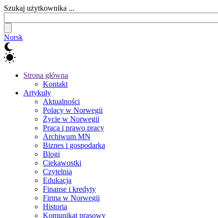
Szukaj użytkownika ...
Norsk
Strona główna
Kontakt
Artykuły
Aktualności
Polacy w Norwegii
Życie w Norwegii
Praca i prawo pracy
Archiwum MN
Biznes i gospodarka
Blogi
Ciekawostki
Czytelnia
Edukacja
Finanse i kredyty
Firma w Norwegii
Historia
Komunikat prasowy