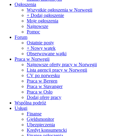
Ogłoszenia
Wszystkie ogłoszenia w Norwegii
+ Dodaj ogłoszenie
Moje ogłoszenia
Najnowsze
Pomoc
Forum
Ostatnie posty
+ Nowy wątek
Obserwowane wątki
Praca w Norwegii
Najnowsze oferty pracy w Norwegii
Lista agencji pracy w Norwegii
CV po norwesku
Praca w Bergen
Praca w Stavanger
Praca w Oslo
Dodaj oferę pracy
Wspólna podróż
Usługi
Finanse
Gjeldsmonitor
Ubezpieczenia
Kredyt konsumencki
Finanse ogłoszenia