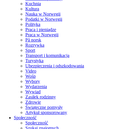
Kuchnia
Kultura
Nauka w Norwegii
Podatki w Norwegii
Polityka
Praca i pieniądze
Praca w Norwegii
På norsk
Rozrywka
Sport
Transport i komunikacja
Turystyka
Ubezpieczenia i odszkodowania
Video
Wośp
Wybory
Wydarzenia
Wywiad
Zasiłek rodzinny
Zdrowie
Świąteczne pomysły
Artykuł sponsorowany
Społeczność
Społeczność
Szukaj znajomych