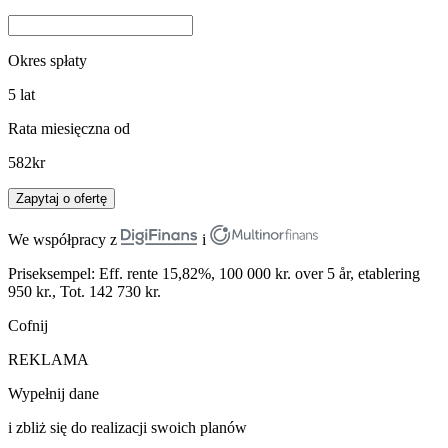
Okres spłaty
5
lat
Rata miesięczna od
582
kr
Zapytaj o ofertę
We współpracy z
i
Priseksempel: Eff. rente 15,82%, 100 000 kr. over 5 år, etablering
950 kr., Tot. 142 730 kr.
Cofnij
REKLAMA
Wypełnij dane
i zbliż się do realizacji swoich planów