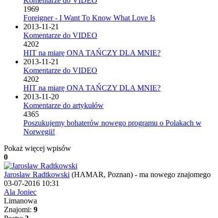
Komentarze do VIDEO
1969
Foreigner - I Want To Know What Love Is
2013-11-21
Komentarze do VIDEO
4202
HIT na miarę ONA TAŃCZY DLA MNIE?
2013-11-21
Komentarze do VIDEO
4202
HIT na miarę ONA TAŃCZY DLA MNIE?
2013-11-20
Komentarze do artykułów
4365
Poszukujemy bohaterów nowego programu o Polakach w
Norwegii!
Pokaż więcej wpisów
0
Jaroslaw Radtkowski
(HAMAR, Poznan)
-
ma nowego znajomego
03-07-2016 10:31
Ala Joniec
Limanowa
Znajomi:
9