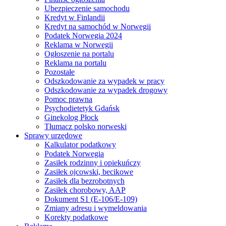
Ubezpieczenie samochodu
Kredyt w Finlandii
Kredyt na samochód w Norwegii
Podatek Norwegia 2024
Reklama w Norwegii
Ogłoszenie na portalu
Reklama na portalu
Pozostałe
Odszkodowanie za wypadek w pracy
Odszkodowanie za wypadek drogowy
Pomoc prawna
Psychodietetyk Gdańsk
Ginekolog Płock
Tłumacz polsko norweski
Sprawy urzędowe
Kalkulator podatkowy
Podatek Norwegia
Zasiłek rodzinny i opiekuńczy
Zasiłek ojcowski, becikowe
Zasiłek dla bezrobotnych
Zasiłek chorobowy, AAP
Dokument S1 (E-106/E-109)
Zmiany adresu i wymeldowania
Korekty podatkowe