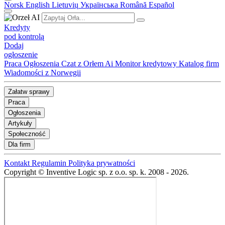
Norsk
English
Lietuvių
Українська
Română
Español
Kredyty
pod kontrolą
Dodaj
ogłoszenie
Praca
Ogłoszenia
Czat z Orłem Ai
Monitor kredytowy
Katalog firm
Wiadomości z Norwegii
Załatw sprawy
Praca
Ogłoszenia
Artykuły
Społeczność
Dla firm
Kontakt
Regulamin
Polityka prywatności
Copyright © Inventive Logic sp. z o.o. sp. k. 2008 - 2026.