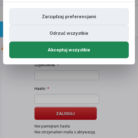
Napisz
Profil
Zarządzaj preferencjami
wiadomość
Znajomi
Galeria
Odrzuć wszystkie
Znajomi użytkownika
jaroslaw PP
Akceptuj wszystkie
Użytkownik:
*
Hasło:
*
ZALOGUJ
Nie pamiętam hasła
Nie otrzymałem maila z aktywacją