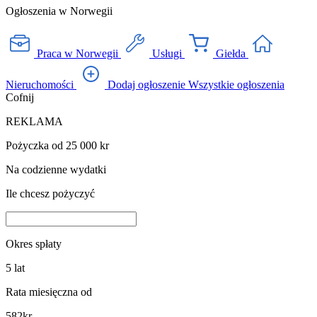
Ogłoszenia w Norwegii
Praca w Norwegii
Usługi
Giełda
Nieruchomości
Dodaj ogłoszenie
Wszystkie ogłoszenia
Cofnij
REKLAMA
Pożyczka od 25 000 kr
Na codzienne wydatki
Ile chcesz pożyczyć
Okres spłaty
5
lat
Rata miesięczna od
582
kr