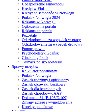
Ubezpieczenie samochodu
Kredyt w Finlandii
Kredyt na samochód w Norwegii
Podatek Norwegia 2024
Reklama w Norwegii
Ogłoszenie na portalu
Reklama na portalu
Pozostałe
Odszkodowanie za wypadek w pracy
Odszkodowanie za wypadek drogowy
Pomoc prawna
Psychodietetyk Gdańsk
Ginekolog Płock
Tłumacz polsko norweski
Sprawy urzędowe
Kalkulator podatkowy
Podatek Norwegia
Zasiłek rodzinny i opiekuńczy
Zasiłek ojcowski, becikowe
Zasiłek dla bezrobotnych
Zasiłek chorobowy, AAP
Dokument S1 (E-106/E-109)
Zmiany adresu i wymeldowania
Korekty podatkowe