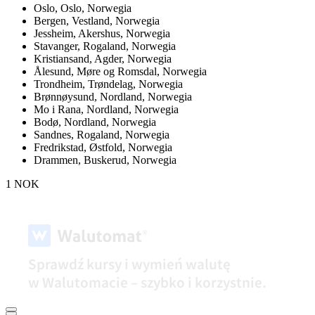
Oslo,
Oslo, Norwegia
Bergen,
Vestland, Norwegia
Jessheim,
Akershus, Norwegia
Stavanger,
Rogaland, Norwegia
Kristiansand,
Agder, Norwegia
Ålesund,
Møre og Romsdal, Norwegia
Trondheim,
Trøndelag, Norwegia
Brønnøysund,
Nordland, Norwegia
Mo i Rana,
Nordland, Norwegia
Bodø,
Nordland, Norwegia
Sandnes,
Rogaland, Norwegia
Fredrikstad,
Østfold, Norwegia
Drammen,
Buskerud, Norwegia
1 NOK