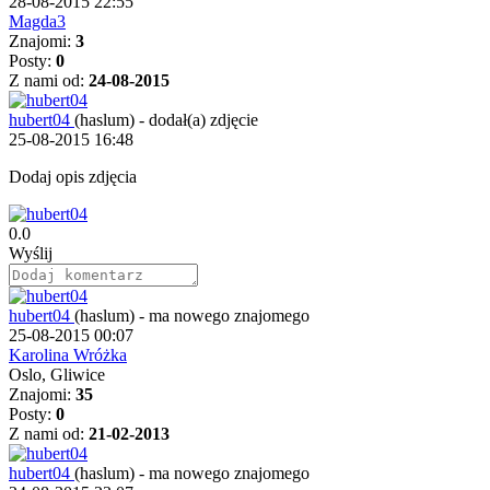
28-08-2015 22:55
Magda3
Znajomi:
3
Posty:
0
Z nami od:
24-08-2015
hubert04
(haslum)
-
dodał(a) zdjęcie
25-08-2015 16:48
Dodaj opis zdjęcia
0.0
Wyślij
hubert04
(haslum)
-
ma nowego znajomego
25-08-2015 00:07
Karolina Wróżka
Oslo, Gliwice
Znajomi:
35
Posty:
0
Z nami od:
21-02-2013
hubert04
(haslum)
-
ma nowego znajomego