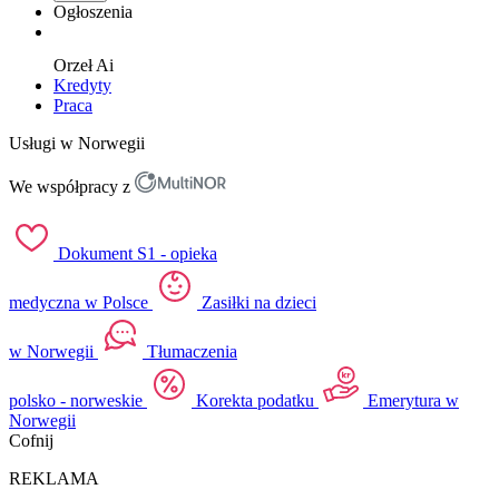
Ogłoszenia
Orzeł
Ai
Kredyty
Praca
Usługi w Norwegii
We współpracy z
Dokument S1 - opieka
medyczna w Polsce
Zasiłki na dzieci
w Norwegii
Tłumaczenia
polsko - norweskie
Korekta podatku
Emerytura w
Norwegii
Cofnij
REKLAMA