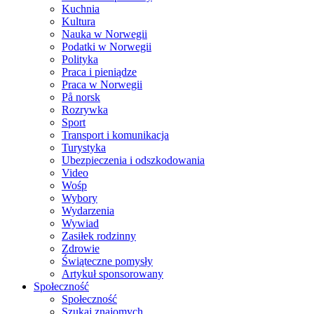
Kuchnia
Kultura
Nauka w Norwegii
Podatki w Norwegii
Polityka
Praca i pieniądze
Praca w Norwegii
På norsk
Rozrywka
Sport
Transport i komunikacja
Turystyka
Ubezpieczenia i odszkodowania
Video
Wośp
Wybory
Wydarzenia
Wywiad
Zasiłek rodzinny
Zdrowie
Świąteczne pomysły
Artykuł sponsorowany
Społeczność
Społeczność
Szukaj znajomych