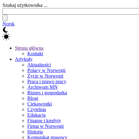
Szukaj użytkownika ...
Norsk
Strona główna
Kontakt
Artykuły
Aktualności
Polacy w Norwegii
Życie w Norwegii
Praca i prawo pracy
Archiwum MN
Biznes i gospodarka
Blogi
Ciekawostki
Czytelnia
Edukacja
Finanse i kredyty
Firma w Norwegii
Historia
Komunikat prasowy