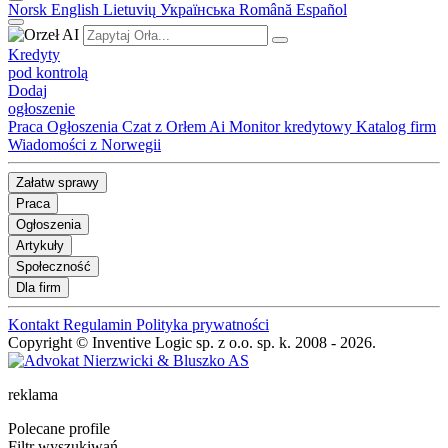
Norsk
English
Lietuvių
Українська
Română
Español
Kredyty
pod kontrolą
Dodaj
ogłoszenie
Praca
Ogłoszenia
Czat z Orłem Ai
Monitor kredytowy
Katalog firm
Wiadomości z Norwegii
Załatw sprawy
Praca
Ogłoszenia
Artykuły
Społeczność
Dla firm
Kontakt
Regulamin
Polityka prywatności
Copyright © Inventive Logic sp. z o.o. sp. k. 2008 - 2026.
reklama
Polecane profile
Filtr wyszukiwań