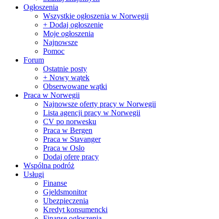
Ogłoszenia
Wszystkie ogłoszenia w Norwegii
+ Dodaj ogłoszenie
Moje ogłoszenia
Najnowsze
Pomoc
Forum
Ostatnie posty
+ Nowy wątek
Obserwowane wątki
Praca w Norwegii
Najnowsze oferty pracy w Norwegii
Lista agencji pracy w Norwegii
CV po norwesku
Praca w Bergen
Praca w Stavanger
Praca w Oslo
Dodaj oferę pracy
Wspólna podróż
Usługi
Finanse
Gjeldsmonitor
Ubezpieczenia
Kredyt konsumencki
Finanse ogłoszenia