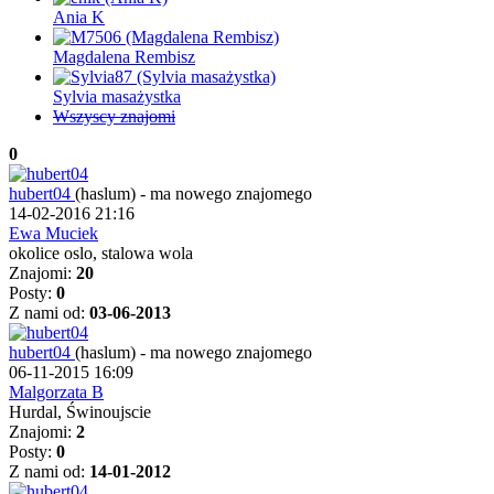
Ania K
Magdalena Rembisz
Sylvia masażystka
Wszyscy znajomi
0
hubert04
(haslum)
-
ma nowego znajomego
14-02-2016 21:16
Ewa Muciek
okolice oslo, stalowa wola
Znajomi:
20
Posty:
0
Z nami od:
03-06-2013
hubert04
(haslum)
-
ma nowego znajomego
06-11-2015 16:09
Malgorzata B
Hurdal, Świnoujscie
Znajomi:
2
Posty:
0
Z nami od:
14-01-2012