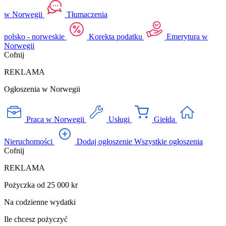
w Norwegii
Tłumaczenia
polsko - norweskie
Korekta podatku
Emerytura w
Norwegii
Cofnij
REKLAMA
Ogłoszenia w Norwegii
Praca w Norwegii
Usługi
Giełda
Nieruchomości
Dodaj ogłoszenie
Wszystkie ogłoszenia
Cofnij
REKLAMA
Pożyczka od 25 000 kr
Na codzienne wydatki
Ile chcesz pożyczyć