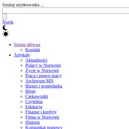
Szukaj użytkownika ...
Norsk
Strona główna
Kontakt
Artykuły
Aktualności
Polacy w Norwegii
Życie w Norwegii
Praca i prawo pracy
Archiwum MN
Biznes i gospodarka
Blogi
Ciekawostki
Czytelnia
Edukacja
Finanse i kredyty
Firma w Norwegii
Historia
Komunikat prasowy