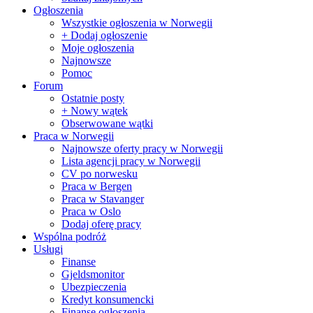
Ogłoszenia
Wszystkie ogłoszenia w Norwegii
+ Dodaj ogłoszenie
Moje ogłoszenia
Najnowsze
Pomoc
Forum
Ostatnie posty
+ Nowy wątek
Obserwowane wątki
Praca w Norwegii
Najnowsze oferty pracy w Norwegii
Lista agencji pracy w Norwegii
CV po norwesku
Praca w Bergen
Praca w Stavanger
Praca w Oslo
Dodaj oferę pracy
Wspólna podróż
Usługi
Finanse
Gjeldsmonitor
Ubezpieczenia
Kredyt konsumencki
Finanse ogłoszenia