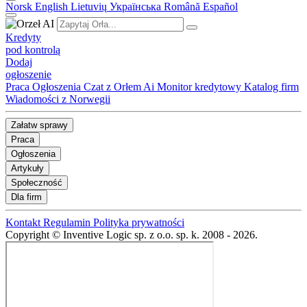
Norsk
English
Lietuvių
Українська
Română
Español
Kredyty
pod kontrolą
Dodaj
ogłoszenie
Praca
Ogłoszenia
Czat z Orłem Ai
Monitor kredytowy
Katalog firm
Wiadomości z Norwegii
Załatw sprawy
Praca
Ogłoszenia
Artykuły
Społeczność
Dla firm
Kontakt
Regulamin
Polityka prywatności
Copyright © Inventive Logic sp. z o.o. sp. k. 2008 - 2026.