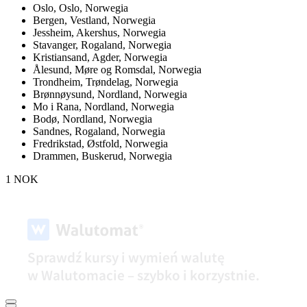
Oslo,
Oslo, Norwegia
Bergen,
Vestland, Norwegia
Jessheim,
Akershus, Norwegia
Stavanger,
Rogaland, Norwegia
Kristiansand,
Agder, Norwegia
Ålesund,
Møre og Romsdal, Norwegia
Trondheim,
Trøndelag, Norwegia
Brønnøysund,
Nordland, Norwegia
Mo i Rana,
Nordland, Norwegia
Bodø,
Nordland, Norwegia
Sandnes,
Rogaland, Norwegia
Fredrikstad,
Østfold, Norwegia
Drammen,
Buskerud, Norwegia
1 NOK