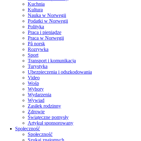
Kuchnia
Kultura
Nauka w Norwegii
Podatki w Norwegii
Polityka
Praca i pieniądze
Praca w Norwegii
På norsk
Rozrywka
Sport
Transport i komunikacja
Turystyka
Ubezpieczenia i odszkodowania
Video
Wośp
Wybory
Wydarzenia
Wywiad
Zasiłek rodzinny
Zdrowie
Świąteczne pomysły
Artykuł sponsorowany
Społeczność
Społeczność
Szukaj znajomych