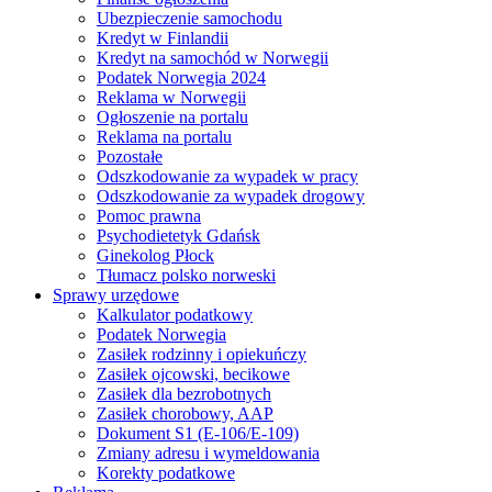
Ubezpieczenie samochodu
Kredyt w Finlandii
Kredyt na samochód w Norwegii
Podatek Norwegia 2024
Reklama w Norwegii
Ogłoszenie na portalu
Reklama na portalu
Pozostałe
Odszkodowanie za wypadek w pracy
Odszkodowanie za wypadek drogowy
Pomoc prawna
Psychodietetyk Gdańsk
Ginekolog Płock
Tłumacz polsko norweski
Sprawy urzędowe
Kalkulator podatkowy
Podatek Norwegia
Zasiłek rodzinny i opiekuńczy
Zasiłek ojcowski, becikowe
Zasiłek dla bezrobotnych
Zasiłek chorobowy, AAP
Dokument S1 (E-106/E-109)
Zmiany adresu i wymeldowania
Korekty podatkowe