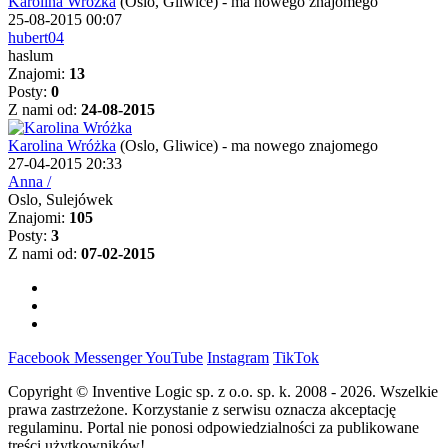
Karolina Wróżka
(Oslo, Gliwice)
-
ma nowego znajomego
25-08-2015 00:07
hubert04
haslum
Znajomi:
13
Posty:
0
Z nami od:
24-08-2015
Karolina Wróżka
(Oslo, Gliwice)
-
ma nowego znajomego
27-04-2015 20:33
Anna /
Oslo, Sulejówek
Znajomi:
105
Posty:
3
Z nami od:
07-02-2015
Facebook
Messenger
YouTube
Instagram
TikTok
Copyright © Inventive Logic sp. z o.o. sp. k. 2008 - 2026. Wszelkie
prawa zastrzeżone. Korzystanie z serwisu oznacza akceptację
regulaminu. Portal nie ponosi odpowiedzialności za publikowane
treści użytkowników!