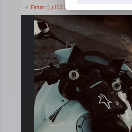
Fatum :), (106 l.)