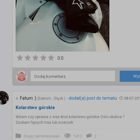
0.0
Wyś
Fatum :)
-
dodał(a) post do tematu
(Bærum , Śląsk )
08-07-20
Kolarstwo górskie
Witam czy uprawia z was ktoś kolarstwo górskie Oslo okolice ?
Szukam fajnych tras lub scierzek
Grupy zainteresowań
1412
2