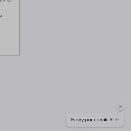
5 21:57
:
4
Nowy pomocnik AI ✨