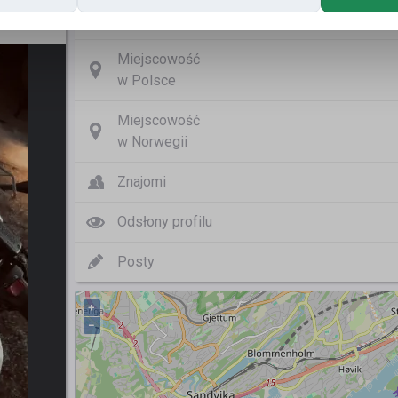
Nazwa użytkownika
Miejscowość
w Polsce
Miejscowość
w Norwegii
Znajomi
Odsłony profilu
Posty
+
−