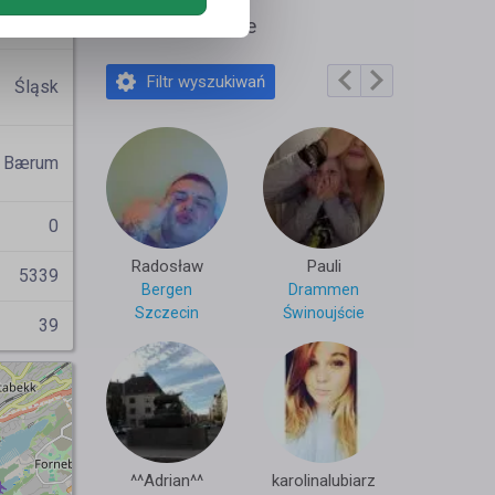
Fatum
Polecane profile
Filtr wyszukiwań
Śląsk
Bærum
0
Radosław
Pauli
5339
Bergen
Drammen
Szczecin
Świnoujście
39
^^Adrian^^
karolinalubiarz