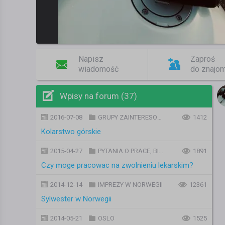
Napisz
Zaproś
wiadomość
do znajo
Wpisy na forum (37)
2016-07-08
GRUPY ZAINTERESOWAŃ
1412
Kolarstwo górskie
2015-04-27
PYTANIA O PRACE, BIZNES, PODATKI, FORMALNOŚCI I URZĘDY
1891
Czy moge pracowac na zwolnieniu lekarskim?
2014-12-14
IMPREZY W NORWEGII
12361
Sylwester w Norwegii
2014-05-21
OSLO
1525