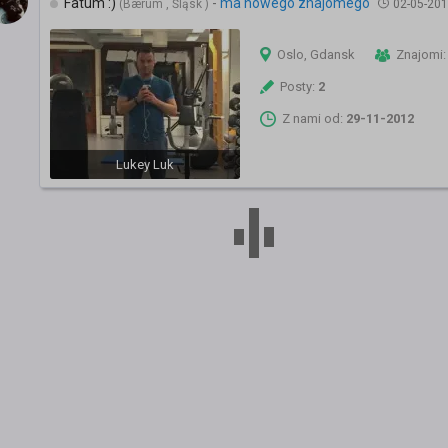
Fatum :)
-
ma nowego znajomego
(Bærum , Śląsk )
02-05-201
Oslo, Gdansk
Znajomi
Posty:
2
Z nami od:
29-11-2012
Lukey Luk