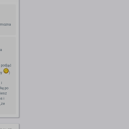
e można
ja
i
 podjąć
my
)
 i
rkę po
ziesz
s i
,ze