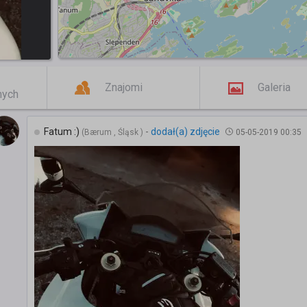
Znajomi
Galeria
mych
Fatum :)
-
dodał(a) zdjęcie
(Bærum , Śląsk )
05-05-2019 00:35