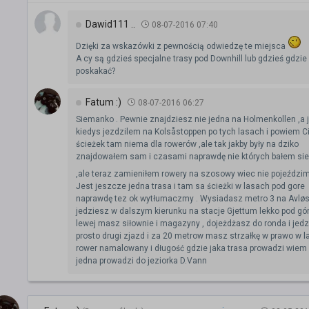
Dawid111 ..
08-07-2016 07:40
Dzięki za wskazówki z pewnością odwiedzę te miejsca
A cy są gdzieś specjalne trasy pod Downhill lub gdzieś gdzi
poskakać?
Fatum :)
08-07-2016 06:27
Siemanko . Pewnie znajdziesz nie jedna na Holmenkollen ,a 
kiedys jezdzilem na Kolsåstoppen po tych lasach i powiem C
ścieżek tam niema dla rowerów ,ale tak jakby były na dziko
znajdowałem sam i czasami naprawdę nie których bałem sie
,ale teraz zamieniłem rowery na szosowy wiec nie pojeździ
Jest jeszcze jedna trasa i tam sa ścieżki w lasach pod gore
naprawdę tez ok wytłumaczmy . Wysiadasz metro 3 na Avløs
jedziesz w dalszym kierunku na stacje Gjettum lekko pod gó
lewej masz siłownie i magazyny , dojeżdżasz do ronda i jed
prosto drugi zjazd i za 20 metrow masz strzałkę w prawo w la
rower namalowany i długość gdzie jaka trasa prowadzi wiem 
jedna prowadzi do jeziorka D.Vann