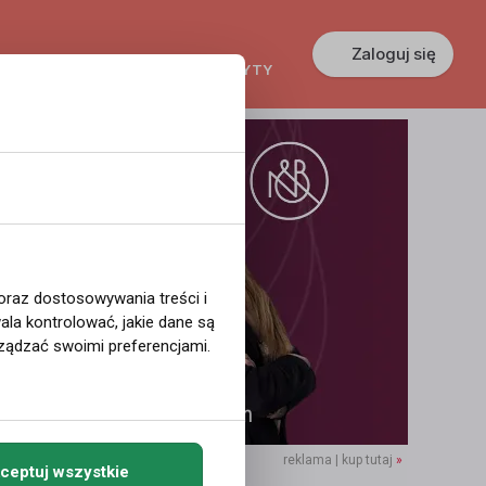
Zaloguj się
KREDYTY
GŁOSZENIA
PRACA
 oraz dostosowywania treści i
la kontrolować, jakie dane są
ządzać swoimi preferencjami.
reklama | kup tutaj
»
ceptuj wszystkie