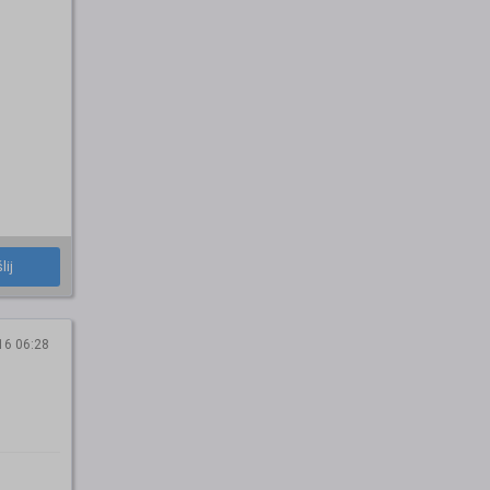
lij
16 06:28