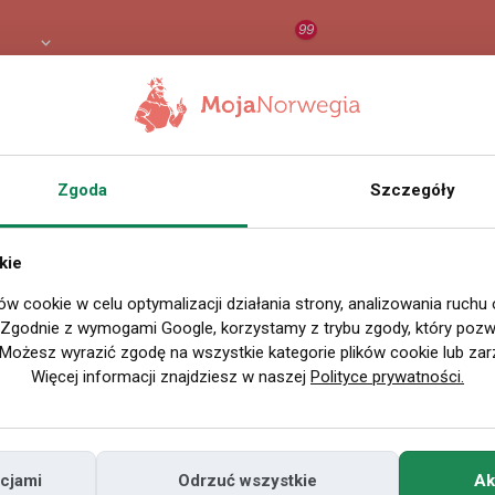
99
8 PLN
RAPORT
ORZEŁ AI
O
Zgoda
Szczegóły
kie
ów cookie w celu optymalizacji działania strony, analizowania ruchu
. Zgodnie z wymogami Google, korzystamy z trybu zgody, który pozwa
Możesz wyrazić zgodę na wszystkie kategorie plików cookie lub zar
Więcej informacji znajdziesz w naszej
Polityce prywatności.
cjami
Odrzuć wszystkie
Ak