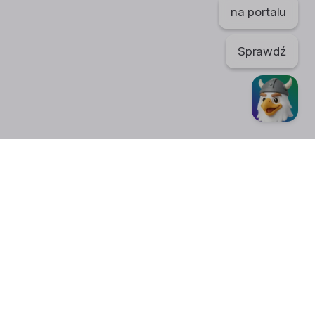
na portalu
Sprawdź
TikTok
regulaminu. Portal nie ponosi odpowiedzialności za publikowane
nić swoje
ustawienia plików cookies