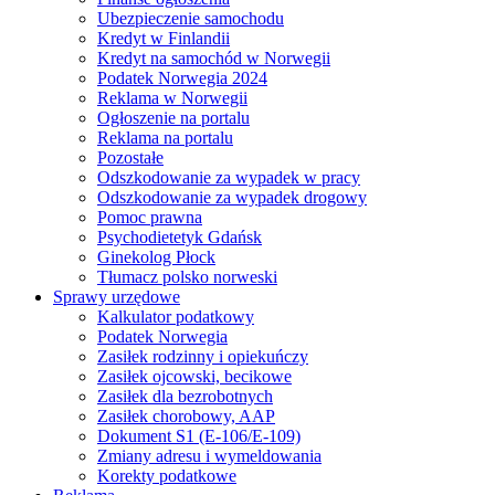
Ubezpieczenie samochodu
Kredyt w Finlandii
Kredyt na samochód w Norwegii
Podatek Norwegia 2024
Reklama w Norwegii
Ogłoszenie na portalu
Reklama na portalu
Pozostałe
Odszkodowanie za wypadek w pracy
Odszkodowanie za wypadek drogowy
Pomoc prawna
Psychodietetyk Gdańsk
Ginekolog Płock
Tłumacz polsko norweski
Sprawy urzędowe
Kalkulator podatkowy
Podatek Norwegia
Zasiłek rodzinny i opiekuńczy
Zasiłek ojcowski, becikowe
Zasiłek dla bezrobotnych
Zasiłek chorobowy, AAP
Dokument S1 (E-106/E-109)
Zmiany adresu i wymeldowania
Korekty podatkowe