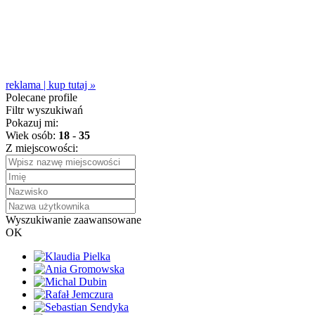
reklama | kup tutaj
»
Polecane profile
Filtr wyszukiwań
Pokazuj mi:
Wiek osób:
18
-
35
Z miejscowości:
Wyszukiwanie zaawansowane
OK