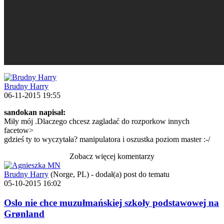
Brudny Harry
06-11-2015 19:55
sandokan napisał:
Miły mój .Dlaczego chcesz zagladać do rozporkow innych
facetow>
gdzieś ty to wyczytała? manipulatora i oszustka poziom master :-/
Zobacz więcej komentarzy
Brudny Harry
(Norge, PL)
-
dodał(a) post do tematu
05-10-2015 16:02
Oslo nie chce muzułmańskiej szkoły podstawowej na
Grønland