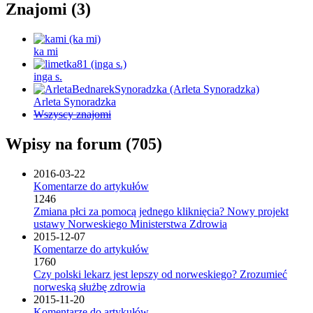
Znajomi (3)
ka mi
inga s.
Arleta Synoradzka
Wszyscy znajomi
Wpisy na forum (705)
2016-03-22
Komentarze do artykułów
1246
Zmiana płci za pomocą jednego kliknięcia? Nowy projekt
ustawy Norweskiego Ministerstwa Zdrowia
2015-12-07
Komentarze do artykułów
1760
Czy polski lekarz jest lepszy od norweskiego? Zrozumieć
norweską służbę zdrowia
2015-11-20
Komentarze do artykułów