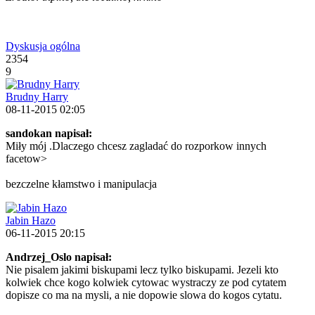
Dyskusja ogólna
2354
9
Brudny Harry
08-11-2015 02:05
sandokan napisał:
Miły mój .Dlaczego chcesz zagladać do rozporkow innych
facetow>
bezczelne kłamstwo i manipulacja
Jabin Hazo
06-11-2015 20:15
Andrzej_Oslo napisał:
Nie pisalem jakimi biskupami lecz tylko biskupami. Jezeli kto
kolwiek chce kogo kolwiek cytowac wystraczy ze pod cytatem
dopisze co ma na mysli, a nie dopowie slowa do kogos cytatu.