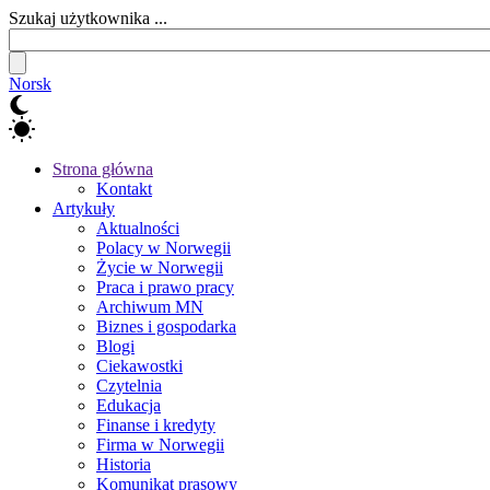
Szukaj użytkownika ...
Norsk
Strona główna
Kontakt
Artykuły
Aktualności
Polacy w Norwegii
Życie w Norwegii
Praca i prawo pracy
Archiwum MN
Biznes i gospodarka
Blogi
Ciekawostki
Czytelnia
Edukacja
Finanse i kredyty
Firma w Norwegii
Historia
Komunikat prasowy