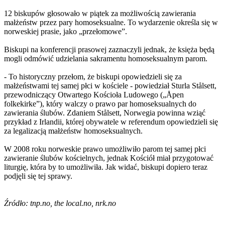
12 biskupów głosowało w piątek za możliwością zawierania
małżeństw przez pary homoseksualne. To wydarzenie określa się w
norweskiej prasie, jako „przełomowe”.
Biskupi na konferencji prasowej zaznaczyli jednak, że księża będą
mogli odmówić udzielania sakramentu homoseksualnym parom.
- To historyczny przełom, że biskupi opowiedzieli się za
małżeństwami tej samej płci w kościele - powiedział Sturla Stålsett,
przewodniczący Otwartego Kościoła Ludowego („Åpen
folkekirke”), który walczy o prawo par homoseksualnych do
zawierania ślubów. Zdaniem Stålsett, Norwegia powinna wziąć
przykład z Irlandii, której obywatele w referendum opowiedzieli się
za legalizacją małżeństw homoseksualnych.
W 2008 roku norweskie prawo umożliwiło parom tej samej płci
zawieranie ślubów kościelnych, jednak Kościół miał przygotować
liturgię, która by to umożliwiła. Jak widać, biskupi dopiero teraz
podjęli się tej sprawy.
Źródło: tnp.no, the local.no, nrk.no