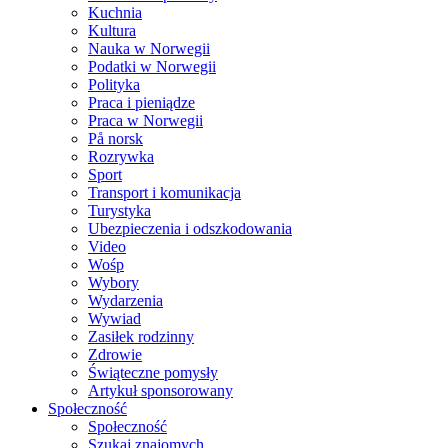
Kuchnia
Kultura
Nauka w Norwegii
Podatki w Norwegii
Polityka
Praca i pieniądze
Praca w Norwegii
På norsk
Rozrywka
Sport
Transport i komunikacja
Turystyka
Ubezpieczenia i odszkodowania
Video
Wośp
Wybory
Wydarzenia
Wywiad
Zasiłek rodzinny
Zdrowie
Świąteczne pomysły
Artykuł sponsorowany
Społeczność
Społeczność
Szukaj znajomych