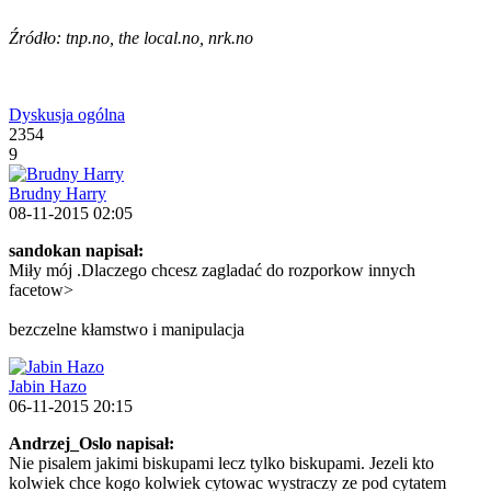
Źródło: tnp.no, the local.no, nrk.no
Dyskusja ogólna
2354
9
Brudny Harry
08-11-2015 02:05
sandokan napisał:
Miły mój .Dlaczego chcesz zagladać do rozporkow innych
facetow>
bezczelne kłamstwo i manipulacja
Jabin Hazo
06-11-2015 20:15
Andrzej_Oslo napisał:
Nie pisalem jakimi biskupami lecz tylko biskupami. Jezeli kto
kolwiek chce kogo kolwiek cytowac wystraczy ze pod cytatem