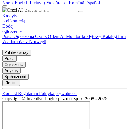
Norsk
English
Lietuvių
Українська
Română
Español
Kredyty
pod kontrolą
Dodaj
ogłoszenie
Praca
Ogłoszenia
Czat z Orłem Ai
Monitor kredytowy
Katalog firm
Wiadomości z Norwegii
Załatw sprawy
Praca
Ogłoszenia
Artykuły
Społeczność
Dla firm
Kontakt
Regulamin
Polityka prywatności
Copyright © Inventive Logic sp. z o.o. sp. k. 2008 - 2026.