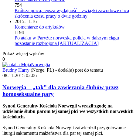
754
Krótsza praca, lepsza wydajność – związki zawodowe chcą
skrócenia czasu pracy o dwie godziny
2015-11-16
Komentarze do artykułów
1194
Po ataku w Paryżu: norweska policja w dalszym ciągu
pozostanie rozbrojona [AKTUALIZACJA]
Pokaż więcej wpisów
0
Brudny Harry
(Norge, PL)
-
dodał(a) post do tematu
08-11-2015 02:06
Norwegia – „tak” dla zawierania ślubów przez
homoseksualne pary
Synod Generalny Kościoła Norwegii wyraził zgodę na
udzielanie ślubu parom tej samej płci we wszystkich norweskich
kościołach.
Synod Generalny Kościoła Norwegii zatwierdził przygotowanie
liturgii sakramentu małżeństwa dla par tej samej płci.