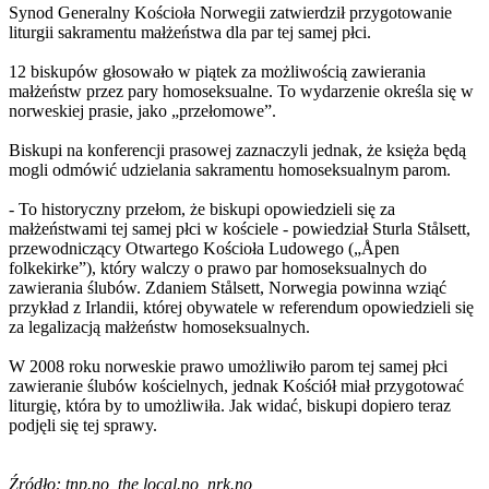
Synod Generalny Kościoła Norwegii zatwierdził przygotowanie
liturgii sakramentu małżeństwa dla par tej samej płci.
12 biskupów głosowało w piątek za możliwością zawierania
małżeństw przez pary homoseksualne. To wydarzenie określa się w
norweskiej prasie, jako „przełomowe”.
Biskupi na konferencji prasowej zaznaczyli jednak, że księża będą
mogli odmówić udzielania sakramentu homoseksualnym parom.
- To historyczny przełom, że biskupi opowiedzieli się za
małżeństwami tej samej płci w kościele - powiedział Sturla Stålsett,
przewodniczący Otwartego Kościoła Ludowego („Åpen
folkekirke”), który walczy o prawo par homoseksualnych do
zawierania ślubów. Zdaniem Stålsett, Norwegia powinna wziąć
przykład z Irlandii, której obywatele w referendum opowiedzieli się
za legalizacją małżeństw homoseksualnych.
W 2008 roku norweskie prawo umożliwiło parom tej samej płci
zawieranie ślubów kościelnych, jednak Kościół miał przygotować
liturgię, która by to umożliwiła. Jak widać, biskupi dopiero teraz
podjęli się tej sprawy.
Źródło: tnp.no, the local.no, nrk.no