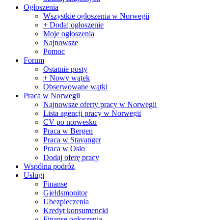
Ogłoszenia
Wszystkie ogłoszenia w Norwegii
+ Dodaj ogłoszenie
Moje ogłoszenia
Najnowsze
Pomoc
Forum
Ostatnie posty
+ Nowy wątek
Obserwowane wątki
Praca w Norwegii
Najnowsze oferty pracy w Norwegii
Lista agencji pracy w Norwegii
CV po norwesku
Praca w Bergen
Praca w Stavanger
Praca w Oslo
Dodaj oferę pracy
Wspólna podróż
Usługi
Finanse
Gjeldsmonitor
Ubezpieczenia
Kredyt konsumencki
Finanse ogłoszenia