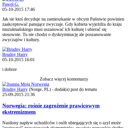
Paweł G.
05-10-2015 17:46
Jak sie ktoś decyduje na zamieszkanie w obcym Państwie powinien
zaakceptować panujące zwyczaje. Gdy kobieta wyjeżdża do kraju
muzułmańskiego musi uszanować ich kulturę i ubierać się
stosownie. Tu nie chodzi o dyskryminację ale poszanowanie
zwyczajów i kultury.
Brudny Harry
05-10-2015 16:01
i dobrze
Zobacz więcej komentarzy
Brudny Harry
(Norge, PL)
-
dodał(a) post do tematu
25-09-2015 21:36
Norwegia: rośnie zagrożenie prawicowym
ekstremizmem
Nasilony napływ uchodźców i osób ubiegających się o azyl może
"rozjuszyć" prawicowych ekstremistów, uważają norweskie służby