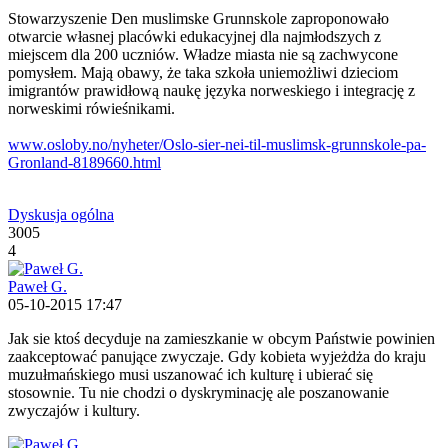
Stowarzyszenie Den muslimske Grunnskole zaproponowało
otwarcie własnej placówki edukacyjnej dla najmłodszych z
miejscem dla 200 uczniów. Władze miasta nie są zachwycone
pomysłem. Mają obawy, że taka szkoła uniemożliwi dzieciom
imigrantów prawidłową naukę języka norweskiego i integrację z
norweskimi rówieśnikami.
www.osloby.no/nyheter/Oslo-sier-nei-til-muslimsk-grunnskole-pa-
Gronland-8189660.html
Dyskusja ogólna
3005
4
Paweł G.
05-10-2015 17:47
Jak sie ktoś decyduje na zamieszkanie w obcym Państwie powinien
zaakceptować panujące zwyczaje. Gdy kobieta wyjeżdża do kraju
muzułmańskiego musi uszanować ich kulturę i ubierać się
stosownie. Tu nie chodzi o dyskryminację ale poszanowanie
zwyczajów i kultury.