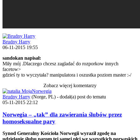
Brudny Harry
06-11-2015 19:55
sandokan napisał:
Miły mój .Dlaczego chcesz zagladać do rozporkow innych
facetow>
gdzieś ty to wyczytała? manipulatora i oszustka poziom master :-/
Zobacz więcej komentarzy
Brudny Harry
(Norge, PL)
-
dodał(a) post do tematu
05-11-2015 22:12
Norwegia – „tak” dla zawierania ślubów przez
homoseksualne pary
Synod Generalny Kościoła Norwegii wyraził zgodę na
udzielanie ślubu parom tej samej płci we wszystkich norweskich