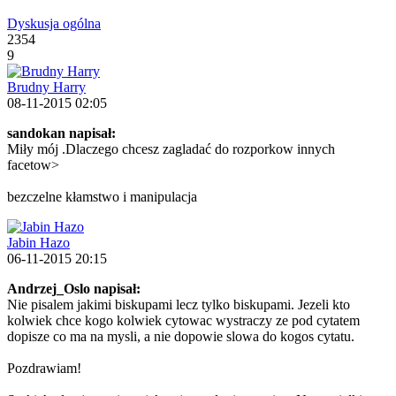
Dyskusja ogólna
2354
9
Brudny Harry
08-11-2015 02:05
sandokan napisał:
Miły mój .Dlaczego chcesz zagladać do rozporkow innych
facetow>
bezczelne kłamstwo i manipulacja
Jabin Hazo
06-11-2015 20:15
Andrzej_Oslo napisał:
Nie pisalem jakimi biskupami lecz tylko biskupami. Jezeli kto
kolwiek chce kogo kolwiek cytowac wystraczy ze pod cytatem
dopisze co ma na mysli, a nie dopowie slowa do kogos cytatu.
Pozdrawiam!