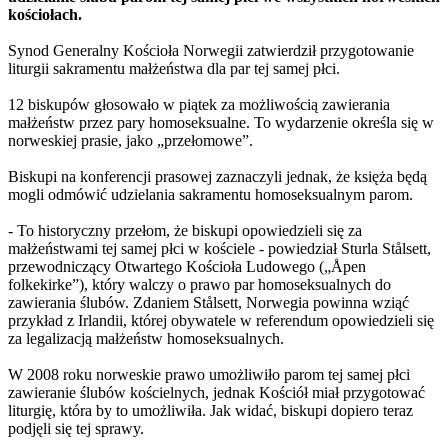
kościołach.
Synod Generalny Kościoła Norwegii zatwierdził przygotowanie
liturgii sakramentu małżeństwa dla par tej samej płci.
12 biskupów głosowało w piątek za możliwością zawierania
małżeństw przez pary homoseksualne. To wydarzenie określa się w
norweskiej prasie, jako „przełomowe”.
Biskupi na konferencji prasowej zaznaczyli jednak, że księża będą
mogli odmówić udzielania sakramentu homoseksualnym parom.
- To historyczny przełom, że biskupi opowiedzieli się za
małżeństwami tej samej płci w kościele - powiedział Sturla Stålsett,
przewodniczący Otwartego Kościoła Ludowego („Åpen
folkekirke”), który walczy o prawo par homoseksualnych do
zawierania ślubów. Zdaniem Stålsett, Norwegia powinna wziąć
przykład z Irlandii, której obywatele w referendum opowiedzieli się
za legalizacją małżeństw homoseksualnych.
W 2008 roku norweskie prawo umożliwiło parom tej samej płci
zawieranie ślubów kościelnych, jednak Kościół miał przygotować
liturgię, która by to umożliwiła. Jak widać, biskupi dopiero teraz
podjęli się tej sprawy.