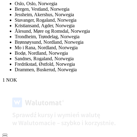
Oslo,
Oslo, Norwegia
Bergen,
Vestland, Norwegia
Jessheim,
Akershus, Norwegia
Stavanger,
Rogaland, Norwegia
Kristiansand,
Agder, Norwegia
Ålesund,
Møre og Romsdal, Norwegia
Trondheim,
Trøndelag, Norwegia
Brønnøysund,
Nordland, Norwegia
Mo i Rana,
Nordland, Norwegia
Bodø,
Nordland, Norwegia
Sandnes,
Rogaland, Norwegia
Fredrikstad,
Østfold, Norwegia
Drammen,
Buskerud, Norwegia
1 NOK