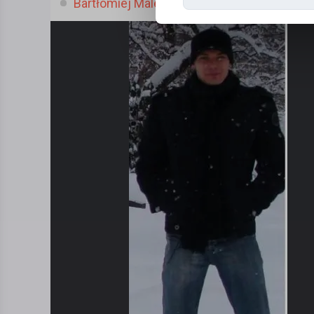
Bartłomiej Malesza, (41 l.)