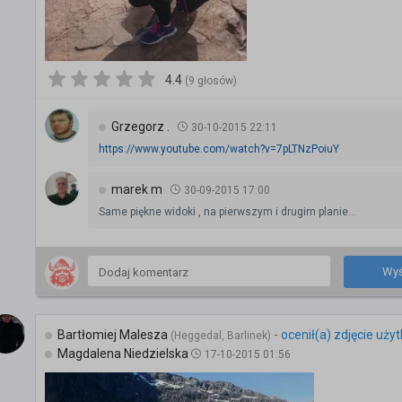
4.4
(9 głosów)
Grzegorz .
30-10-2015 22:11
https://www.youtube.com/watch?v=7pLTNzPoiuY
marek m
30-09-2015 17:00
Same piękne widoki , na pierwszym i drugim planie...
Wyś
Bartłomiej Malesza
-
ocenił(a) zdjęcie uży
(Heggedal, Barlinek)
Magdalena Niedzielska
17-10-2015 01:56