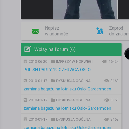
Napisz
Zaproś
wiadomość
do znajo
Wpisy na forum (6)
2010-06-20
IMPREZY W NORWEGII
16424
POLISH PARTY 19 CZERWCA OSLO
2010-01-17
DYSKUSJA OGÓLNA
3163
zamiana bagażu na lotnisku Oslo-Gardermoen
2010-01-17
DYSKUSJA OGÓLNA
3163
zamiana bagażu na lotnisku Oslo-Gardermoen
2010-01-17
DYSKUSJA OGÓLNA
3163
zamiana bagażu na lotnisku Oslo-Gardermoen