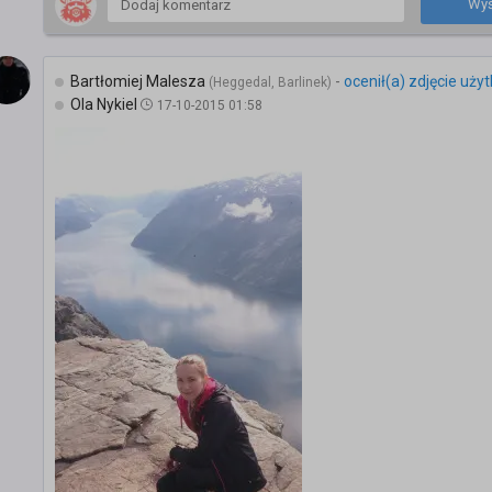
Wyś
Bartłomiej Malesza
-
ocenił(a) zdjęcie uży
(Heggedal, Barlinek)
Ola Nykiel
17-10-2015 01:58