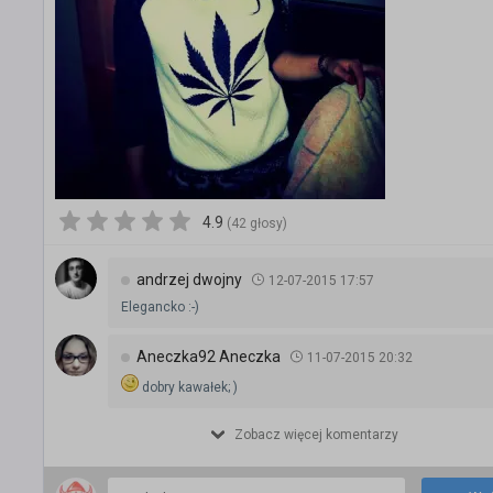
4.9
(42 głosy)
andrzej dwojny
12-07-2015 17:57
Elegancko :-)
Aneczka92 Aneczka
11-07-2015 20:32
dobry kawałek; )
Zobacz więcej komentarzy