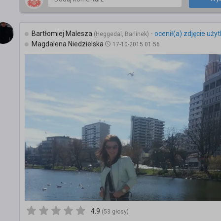
Bartłomiej Malesza
-
ocenił(a) zdjęcie uży
(Heggedal, Barlinek)
Magdalena Niedzielska
17-10-2015 01:56
4.9
(53 głosy)