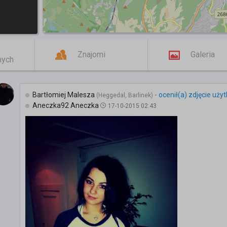
Znajomi
Galeria
mych
Bartłomiej Malesza
-
ocenił(a) zdjęcie uży
(Heggedal, Barlinek)
Aneczka92 Aneczka
17-10-2015 02:43