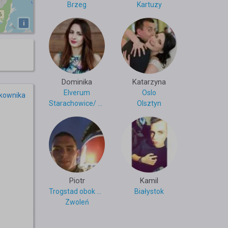
Brzeg
Kartuzy
i
Dominika
Katarzyna
Elverum
Oslo
tkownika
Starachowice/ Gdynia
Olsztyn
Piotr
Kamil
Trogstad obok Oslo
Białystok
Zwoleń