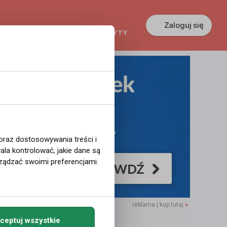
Zaloguj się
KREDYTY
GŁOSZENIA
PRACA
 oraz dostosowywania treści i
la kontrolować, jakie dane są
ządzać swoimi preferencjami.
reklama | kup tutaj
»
ceptuj wszystkie