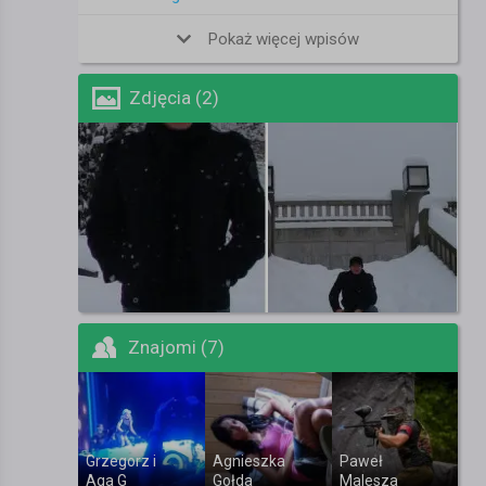
Pokaż więcej wpisów
Zdjęcia (2)
Znajomi (7)
Grzegorz i
Agnieszka
Paweł
Aga G
Gołda
Malesza