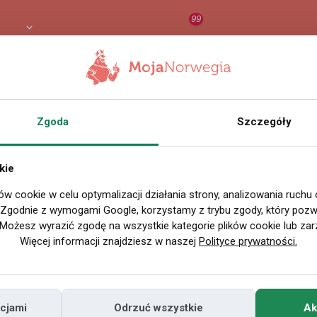
99
3 PLN
RAPORT
ORZEŁ AI
O
Zgoda
Szczegóły
kie
ów cookie w celu optymalizacji działania strony, analizowania ruchu
. Zgodnie z wymogami Google, korzystamy z trybu zgody, który pozwa
Możesz wyrazić zgodę na wszystkie kategorie plików cookie lub zar
Więcej informacji znajdziesz w naszej
Polityce prywatności.
cjami
Odrzuć wszystkie
Ak