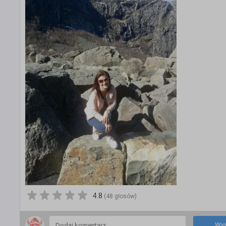
4.8
(48 głosów)
Wyś