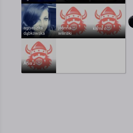
agnieszka
joanna
kamil c
dąbkowska
wilinski
Ania J