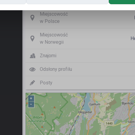
Nazwa użytkownika
b
Miejscowość
w Polsce
Miejscowość
H
w Norwegii
Znajomi
Odsłony profilu
Posty
+
−