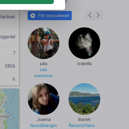
artek85
Polecane profile
Filtr wyszukiwań
Barlinek
eggedal
7
julia
Izabella
3826
oslo
wadowice
6
Joanna
Bartek
Nesoddtangen
Ålesund/Hanower