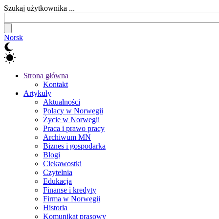
Szukaj użytkownika ...
Norsk
Strona główna
Kontakt
Artykuły
Aktualności
Polacy w Norwegii
Życie w Norwegii
Praca i prawo pracy
Archiwum MN
Biznes i gospodarka
Blogi
Ciekawostki
Czytelnia
Edukacja
Finanse i kredyty
Firma w Norwegii
Historia
Komunikat prasowy