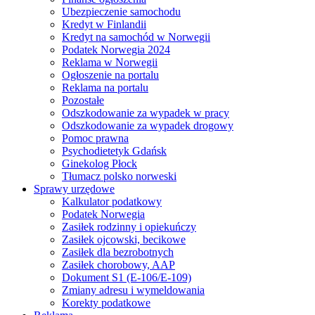
Ubezpieczenie samochodu
Kredyt w Finlandii
Kredyt na samochód w Norwegii
Podatek Norwegia 2024
Reklama w Norwegii
Ogłoszenie na portalu
Reklama na portalu
Pozostałe
Odszkodowanie za wypadek w pracy
Odszkodowanie za wypadek drogowy
Pomoc prawna
Psychodietetyk Gdańsk
Ginekolog Płock
Tłumacz polsko norweski
Sprawy urzędowe
Kalkulator podatkowy
Podatek Norwegia
Zasiłek rodzinny i opiekuńczy
Zasiłek ojcowski, becikowe
Zasiłek dla bezrobotnych
Zasiłek chorobowy, AAP
Dokument S1 (E-106/E-109)
Zmiany adresu i wymeldowania
Korekty podatkowe