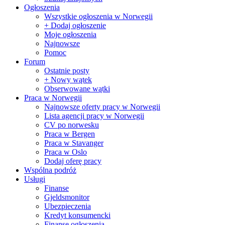
Ogłoszenia
Wszystkie ogłoszenia w Norwegii
+ Dodaj ogłoszenie
Moje ogłoszenia
Najnowsze
Pomoc
Forum
Ostatnie posty
+ Nowy wątek
Obserwowane wątki
Praca w Norwegii
Najnowsze oferty pracy w Norwegii
Lista agencji pracy w Norwegii
CV po norwesku
Praca w Bergen
Praca w Stavanger
Praca w Oslo
Dodaj oferę pracy
Wspólna podróż
Usługi
Finanse
Gjeldsmonitor
Ubezpieczenia
Kredyt konsumencki
Finanse ogłoszenia