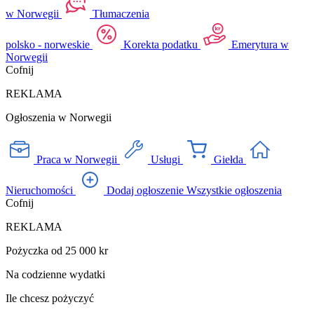
w Norwegii
Tłumaczenia
polsko - norweskie
Korekta podatku
Emerytura w
Norwegii
Cofnij
REKLAMA
Ogłoszenia w Norwegii
Praca w Norwegii
Usługi
Giełda
Nieruchomości
Dodaj ogłoszenie
Wszystkie ogłoszenia
Cofnij
REKLAMA
Pożyczka od 25 000 kr
Na codzienne wydatki
Ile chcesz pożyczyć