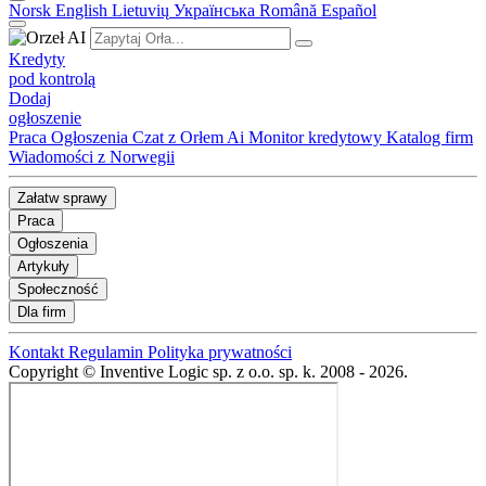
Norsk
English
Lietuvių
Українська
Română
Español
Kredyty
pod kontrolą
Dodaj
ogłoszenie
Praca
Ogłoszenia
Czat z Orłem Ai
Monitor kredytowy
Katalog firm
Wiadomości z Norwegii
Załatw sprawy
Praca
Ogłoszenia
Artykuły
Społeczność
Dla firm
Kontakt
Regulamin
Polityka prywatności
Copyright © Inventive Logic sp. z o.o. sp. k. 2008 - 2026.