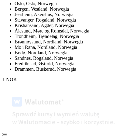
Oslo,
Oslo, Norwegia
Bergen,
Vestland, Norwegia
Jessheim,
Akershus, Norwegia
Stavanger,
Rogaland, Norwegia
Kristiansand,
Agder, Norwegia
Ålesund,
Møre og Romsdal, Norwegia
Trondheim,
Trøndelag, Norwegia
Brønnøysund,
Nordland, Norwegia
Mo i Rana,
Nordland, Norwegia
Bodø,
Nordland, Norwegia
Sandnes,
Rogaland, Norwegia
Fredrikstad,
Østfold, Norwegia
Drammen,
Buskerud, Norwegia
1 NOK