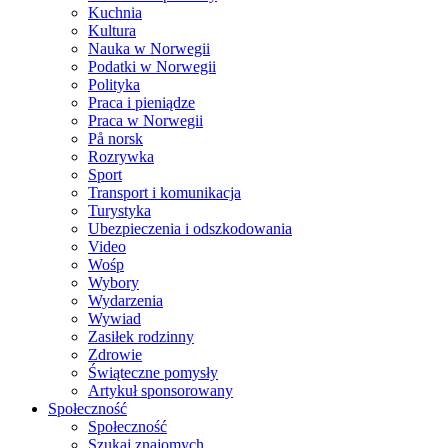
Kuchnia
Kultura
Nauka w Norwegii
Podatki w Norwegii
Polityka
Praca i pieniądze
Praca w Norwegii
På norsk
Rozrywka
Sport
Transport i komunikacja
Turystyka
Ubezpieczenia i odszkodowania
Video
Wośp
Wybory
Wydarzenia
Wywiad
Zasiłek rodzinny
Zdrowie
Świąteczne pomysły
Artykuł sponsorowany
Społeczność
Społeczność
Szukaj znajomych