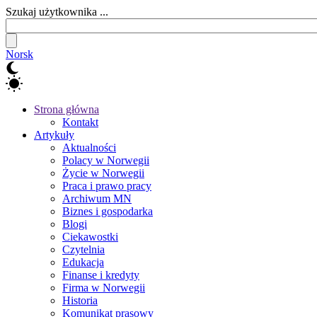
Szukaj użytkownika ...
Norsk
Strona główna
Kontakt
Artykuły
Aktualności
Polacy w Norwegii
Życie w Norwegii
Praca i prawo pracy
Archiwum MN
Biznes i gospodarka
Blogi
Ciekawostki
Czytelnia
Edukacja
Finanse i kredyty
Firma w Norwegii
Historia
Komunikat prasowy