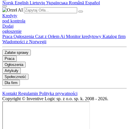
Norsk
English
Lietuvių
Українська
Română
Español
Kredyty
pod kontrolą
Dodaj
ogłoszenie
Praca
Ogłoszenia
Czat z Orłem Ai
Monitor kredytowy
Katalog firm
Wiadomości z Norwegii
Załatw sprawy
Praca
Ogłoszenia
Artykuły
Społeczność
Dla firm
Kontakt
Regulamin
Polityka prywatności
Copyright © Inventive Logic sp. z o.o. sp. k. 2008 - 2026.