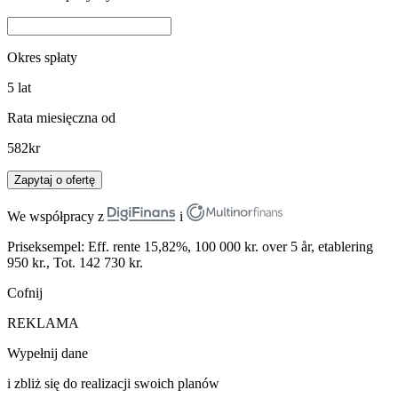
Okres spłaty
5
lat
Rata miesięczna od
582
kr
Zapytaj o ofertę
We współpracy z
i
Priseksempel: Eff. rente 15,82%, 100 000 kr. over 5 år, etablering
950 kr., Tot. 142 730 kr.
Cofnij
REKLAMA
Wypełnij dane
i zbliż się do realizacji swoich planów