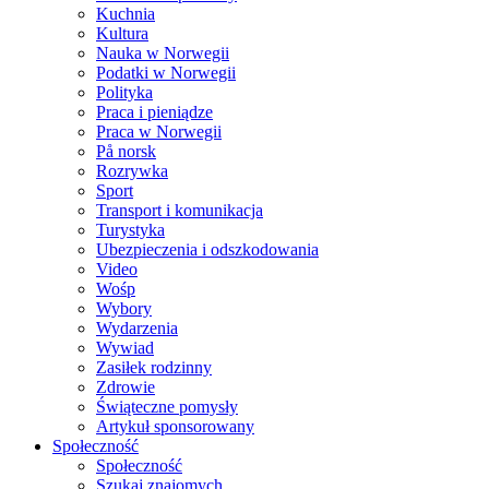
Kuchnia
Kultura
Nauka w Norwegii
Podatki w Norwegii
Polityka
Praca i pieniądze
Praca w Norwegii
På norsk
Rozrywka
Sport
Transport i komunikacja
Turystyka
Ubezpieczenia i odszkodowania
Video
Wośp
Wybory
Wydarzenia
Wywiad
Zasiłek rodzinny
Zdrowie
Świąteczne pomysły
Artykuł sponsorowany
Społeczność
Społeczność
Szukaj znajomych