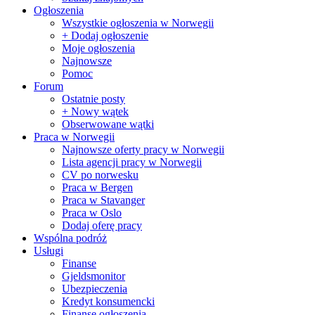
Ogłoszenia
Wszystkie ogłoszenia w Norwegii
+ Dodaj ogłoszenie
Moje ogłoszenia
Najnowsze
Pomoc
Forum
Ostatnie posty
+ Nowy wątek
Obserwowane wątki
Praca w Norwegii
Najnowsze oferty pracy w Norwegii
Lista agencji pracy w Norwegii
CV po norwesku
Praca w Bergen
Praca w Stavanger
Praca w Oslo
Dodaj oferę pracy
Wspólna podróż
Usługi
Finanse
Gjeldsmonitor
Ubezpieczenia
Kredyt konsumencki
Finanse ogłoszenia