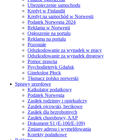
Ubezpieczenie samochodu
Kredyt w Finlandii
Kredyt na samochód w Norwegii
Podatek Norwegia 2024
Reklama w Norwegii
Ogłoszenie na portalu
Reklama na portalu
Pozostałe
Odszkodowanie za wypadek w pracy
Odszkodowanie za wypadek drogowy
Pomoc prawna
Psychodietetyk Gdańsk
Ginekolog Płock
Tłumacz polsko norweski
Sprawy urzędowe
Kalkulator podatkowy
Podatek Norwegia
Zasiłek rodzinny i opiekuńczy
Zasiłek ojcowski, becikowe
Zasiłek dla bezrobotnych
Zasiłek chorobowy, AAP
Dokument S1 (E-106/E-109)
Zmiany adresu i wymeldowania
Korekty podatkowe