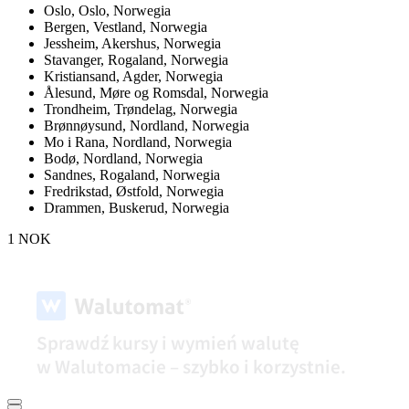
Oslo,
Oslo, Norwegia
Bergen,
Vestland, Norwegia
Jessheim,
Akershus, Norwegia
Stavanger,
Rogaland, Norwegia
Kristiansand,
Agder, Norwegia
Ålesund,
Møre og Romsdal, Norwegia
Trondheim,
Trøndelag, Norwegia
Brønnøysund,
Nordland, Norwegia
Mo i Rana,
Nordland, Norwegia
Bodø,
Nordland, Norwegia
Sandnes,
Rogaland, Norwegia
Fredrikstad,
Østfold, Norwegia
Drammen,
Buskerud, Norwegia
1 NOK