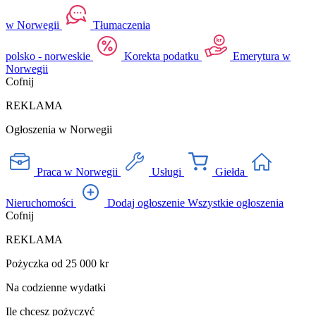
w Norwegii
Tłumaczenia
polsko - norweskie
Korekta podatku
Emerytura w
Norwegii
Cofnij
REKLAMA
Ogłoszenia w Norwegii
Praca w Norwegii
Usługi
Giełda
Nieruchomości
Dodaj ogłoszenie
Wszystkie ogłoszenia
Cofnij
REKLAMA
Pożyczka od 25 000 kr
Na codzienne wydatki
Ile chcesz pożyczyć