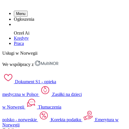
Menu
Ogłoszenia
Orzeł
Ai
Kredyty
Praca
Usługi w Norwegii
We współpracy z
Dokument S1 - opieka
medyczna w Polsce
Zasiłki na dzieci
w Norwegii
Tłumaczenia
polsko - norweskie
Korekta podatku
Emerytura w
Norwegii