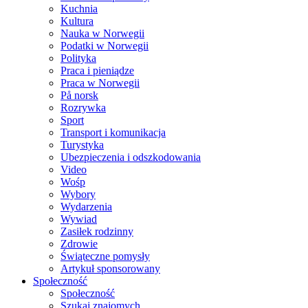
Kuchnia
Kultura
Nauka w Norwegii
Podatki w Norwegii
Polityka
Praca i pieniądze
Praca w Norwegii
På norsk
Rozrywka
Sport
Transport i komunikacja
Turystyka
Ubezpieczenia i odszkodowania
Video
Wośp
Wybory
Wydarzenia
Wywiad
Zasiłek rodzinny
Zdrowie
Świąteczne pomysły
Artykuł sponsorowany
Społeczność
Społeczność
Szukaj znajomych