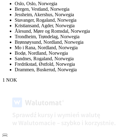
Oslo,
Oslo, Norwegia
Bergen,
Vestland, Norwegia
Jessheim,
Akershus, Norwegia
Stavanger,
Rogaland, Norwegia
Kristiansand,
Agder, Norwegia
Ålesund,
Møre og Romsdal, Norwegia
Trondheim,
Trøndelag, Norwegia
Brønnøysund,
Nordland, Norwegia
Mo i Rana,
Nordland, Norwegia
Bodø,
Nordland, Norwegia
Sandnes,
Rogaland, Norwegia
Fredrikstad,
Østfold, Norwegia
Drammen,
Buskerud, Norwegia
1 NOK