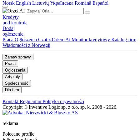
Norsk
English
Lietuvių
Українська
Română
Español
Kredyty
pod kontrolą
Dodaj
ogłoszenie
Praca
Ogłoszenia
Czat z Orłem Ai
Monitor kredytowy
Katalog firm
Wiadomości z Norwegii
Załatw sprawy
Praca
Ogłoszenia
Artykuły
Społeczność
Dla firm
Kontakt
Regulamin
Polityka prywatności
Copyright © Inventive Logic sp. z o.o. sp. k. 2008 - 2026.
reklama
Polecane profile
Filtr wyszukiwań