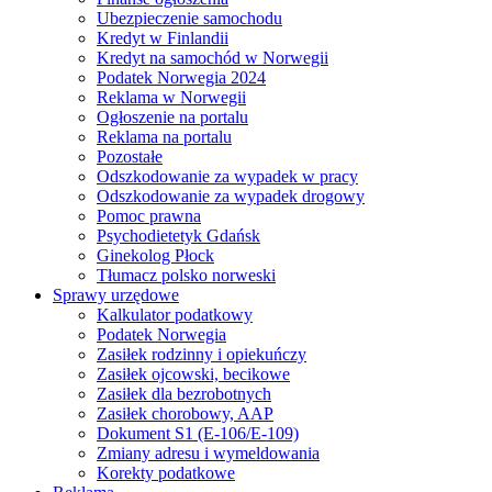
Ubezpieczenie samochodu
Kredyt w Finlandii
Kredyt na samochód w Norwegii
Podatek Norwegia 2024
Reklama w Norwegii
Ogłoszenie na portalu
Reklama na portalu
Pozostałe
Odszkodowanie za wypadek w pracy
Odszkodowanie za wypadek drogowy
Pomoc prawna
Psychodietetyk Gdańsk
Ginekolog Płock
Tłumacz polsko norweski
Sprawy urzędowe
Kalkulator podatkowy
Podatek Norwegia
Zasiłek rodzinny i opiekuńczy
Zasiłek ojcowski, becikowe
Zasiłek dla bezrobotnych
Zasiłek chorobowy, AAP
Dokument S1 (E-106/E-109)
Zmiany adresu i wymeldowania
Korekty podatkowe