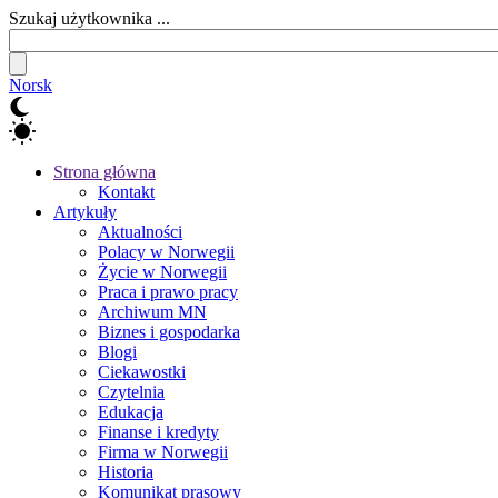
Szukaj użytkownika ...
Norsk
Strona główna
Kontakt
Artykuły
Aktualności
Polacy w Norwegii
Życie w Norwegii
Praca i prawo pracy
Archiwum MN
Biznes i gospodarka
Blogi
Ciekawostki
Czytelnia
Edukacja
Finanse i kredyty
Firma w Norwegii
Historia
Komunikat prasowy