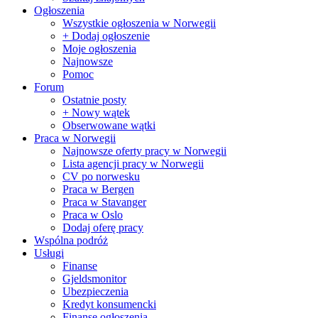
Ogłoszenia
Wszystkie ogłoszenia w Norwegii
+ Dodaj ogłoszenie
Moje ogłoszenia
Najnowsze
Pomoc
Forum
Ostatnie posty
+ Nowy wątek
Obserwowane wątki
Praca w Norwegii
Najnowsze oferty pracy w Norwegii
Lista agencji pracy w Norwegii
CV po norwesku
Praca w Bergen
Praca w Stavanger
Praca w Oslo
Dodaj oferę pracy
Wspólna podróż
Usługi
Finanse
Gjeldsmonitor
Ubezpieczenia
Kredyt konsumencki
Finanse ogłoszenia